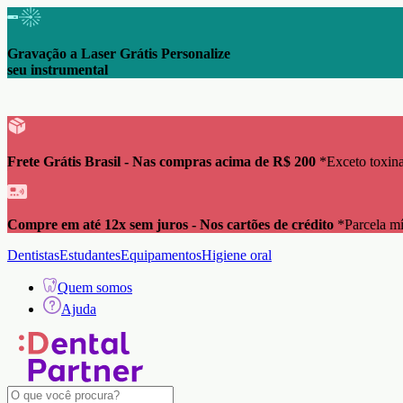
Gravação a Laser Grátis Personalize
seu instrumental
Frete Grátis Brasil - Nas compras acima de R$ 200
*Exceto toxina
Compre em até 12x sem juros - Nos cartões de crédito
*Parcela m
Dentistas
Estudantes
Equipamentos
Higiene oral
Quem somos
Ajuda