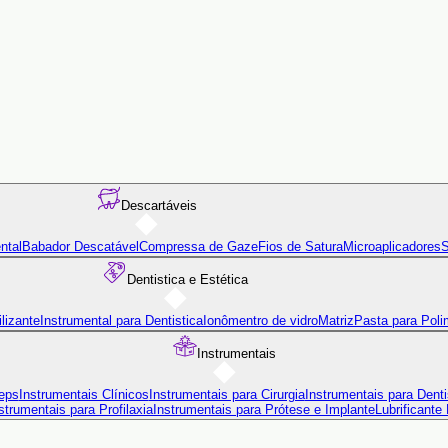
Descartáveis
ntal
Babador Descatável
Compressa de Gaze
Fios de Satura
Microaplicadores
S
Dentistica e Estética
lizante
Instrumental para Dentistica
Ionômentro de vidro
Matriz
Pasta para Poli
Instrumentais
eps
Instrumentais Clínicos
Instrumentais para Cirurgia
Instrumentais para Denti
strumentais para Profilaxia
Instrumentais para Prótese e Implante
Lubrificante