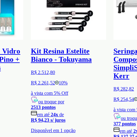
e Vidro
Kit Resina Estelite
Seringa
Pino +
Bianco - Tokuyama
Compos
s
SimpliS
R$ 2.512,80
Kerr
R$ 2.261,52
10
%
R$ 282,82
à vista com
5
% Off
R$ 254,54
ou troque por
2513
pontos
à vista com
em até
24
x
de
ou troqu
R$ 94,23
s/ juros
377
pontos
Disponível em
1
opção
em até
2
R$ 127,27