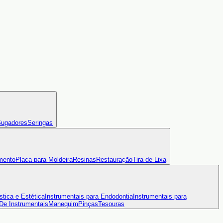
ugadores
Seringas
mento
Placa para Moldeira
Resinas
Restauração
Tira de Lixa
stica e Estética
Instrumentais para Endodontia
Instrumentais para
 De Instrumentais
Manequim
Pinças
Tesouras