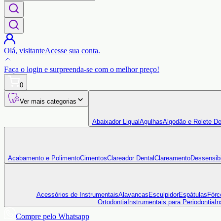
Olá,
visitante
Acesse sua conta.
Faça o login
e surpreenda-se com o
melhor preço!
0
Ver mais categorias
Abaixador Ligual
Agulhas
Algodão e Rolete De
Acabamento e Polimento
Cimentos
Clareador Dental
Clareamento
Dessensibi
Acessórios de Instrumentais
Alavancas
Esculpidor
Espátulas
Fórc
Ortodontia
Instrumentais para Periodontia
In
Compre pelo Whatsapp