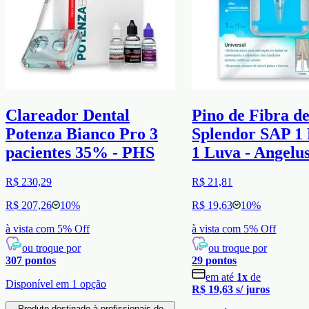
Clareador Dental
Pino de Fibra d
Potenza Bianco Pro 3
Splendor SAP 1 
pacientes 35% - PHS
1 Luva - Angelu
R$ 230,29
R$ 21,81
R$ 207,26
10
%
R$ 19,63
10
%
à vista com
5
% Off
à vista com
5
% Off
ou troque por
ou troque por
307
pontos
29
pontos
em até
1
x
de
Disponível em
1
opção
R$ 19,63
s/ juros
Produto destinado à profissionais de