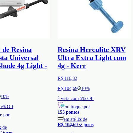
 de Resina
Resina Herculite XRV
ta Universal
Ultra Extra Light com
hade 4g Light -
4g - Kerr
R$ 116,32
R$ 104,69
10
%
10
%
à vista com
5
% Off
5
% Off
ou troque por
155
pontos
e por
em até
1
x
de
R$ 104,69
s/ juros
x
de
s/ juros