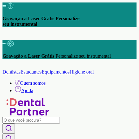
Gravação a Laser Grátis Personalize
seu instrumental
Gravação a Laser Grátis
Personalize seu instrumental
Dentistas
Estudantes
Equipamentos
Higiene oral
Quem somos
Ajuda