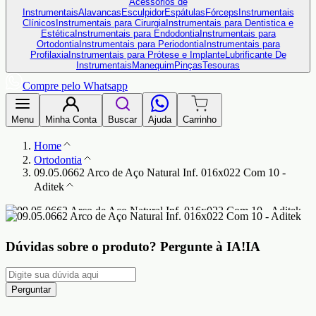
Acessórios de
Instrumentais
Alavancas
Esculpidor
Espátulas
Fórceps
Instrumentais
Clínicos
Instrumentais para Cirurgia
Instrumentais para Dentistica e
Estética
Instrumentais para Endodontia
Instrumentais para
Ortodontia
Instrumentais para Periodontia
Instrumentais para
Profilaxia
Instrumentais para Prótese e Implante
Lubrificante De
Instrumentais
Manequim
Pinças
Tesouras
Compre pelo Whatsapp
Menu
Minha Conta
Buscar
Ajuda
Carrinho
Home
Ortodontia
09.05.0662 Arco de Aço Natural Inf. 016x022 Com 10 -
Aditek
Dúvidas sobre o produto?
Pergunte à IA!
IA
Perguntar