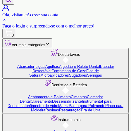
Olá,
visitante
Acesse sua conta.
Faça o login
e surpreenda-se com o
melhor preço!
0
Ver mais categorias
Descartáveis
Abaixador Ligual
Agulhas
Algodão e Rolete Dental
Babador
Descatável
Compressa de Gaze
Fios de
Satura
Microaplicadores
Sugadores
Seringas
Dentistica e Estética
Acabamento e Polimento
Cimentos
Clareador
Dental
Clareamento
Dessensibilizante
Instrumental para
Dentistica
Ionômentro de vidro
Matriz
Pasta para Polimento
Placa para
Moldeira
Resinas
Restauração
Tira de Lixa
Instrumentais