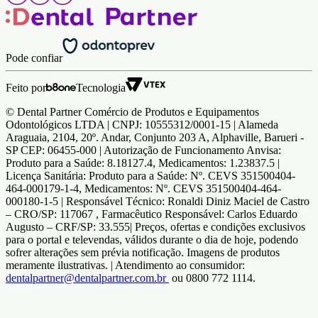
Pode confiar
Feito por
Tecnologia
© Dental Partner Comércio de Produtos e Equipamentos
Odontológicos LTDA | CNPJ: 10555312/0001-15 | Alameda
Araguaia, 2104, 20º. Andar, Conjunto 203 A, Alphaville, Barueri -
SP CEP: 06455-000 | Autorização de Funcionamento Anvisa:
Produto para a Saúde: 8.18127.4, Medicamentos: 1.23837.5 |
Licença Sanitária: Produto para a Saúde: Nº. CEVS 351500404-
464-000179-1-4, Medicamentos: Nº. CEVS 351500404-464-
000180-1-5 | Responsável Técnico: Ronaldi Diniz Maciel de Castro
– CRO/SP: 117067 , Farmacêutico Responsável: Carlos Eduardo
Augusto – CRF/SP: 33.555| Preços, ofertas e condições exclusivos
para o portal e televendas, válidos durante o dia de hoje, podendo
sofrer alterações sem prévia notificação. Imagens de produtos
meramente ilustrativas. | Atendimento ao consumidor:
dentalpartner@dentalpartner.com.br
ou 0800 772 1114.