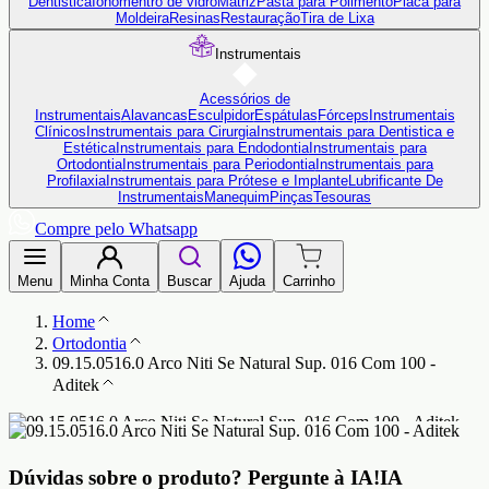
Dentistica
Ionômentro de vidro
Matriz
Pasta para Polimento
Placa para
Moldeira
Resinas
Restauração
Tira de Lixa
Instrumentais
Acessórios de
Instrumentais
Alavancas
Esculpidor
Espátulas
Fórceps
Instrumentais
Clínicos
Instrumentais para Cirurgia
Instrumentais para Dentistica e
Estética
Instrumentais para Endodontia
Instrumentais para
Ortodontia
Instrumentais para Periodontia
Instrumentais para
Profilaxia
Instrumentais para Prótese e Implante
Lubrificante De
Instrumentais
Manequim
Pinças
Tesouras
Compre pelo Whatsapp
Menu
Minha Conta
Buscar
Ajuda
Carrinho
Home
Ortodontia
09.15.0516.0 Arco Niti Se Natural Sup. 016 Com 100 -
Aditek
Dúvidas sobre o produto?
Pergunte à IA!
IA