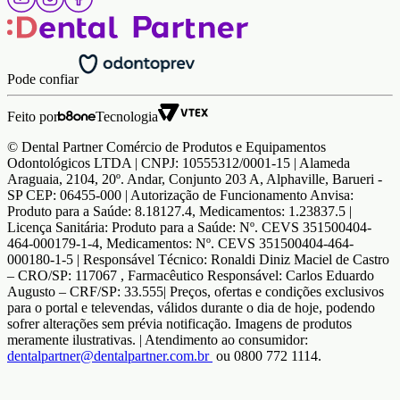
Pode confiar
Feito por
Tecnologia
© Dental Partner Comércio de Produtos e Equipamentos
Odontológicos LTDA | CNPJ: 10555312/0001-15 | Alameda
Araguaia, 2104, 20º. Andar, Conjunto 203 A, Alphaville, Barueri -
SP CEP: 06455-000 | Autorização de Funcionamento Anvisa:
Produto para a Saúde: 8.18127.4, Medicamentos: 1.23837.5 |
Licença Sanitária: Produto para a Saúde: Nº. CEVS 351500404-
464-000179-1-4, Medicamentos: Nº. CEVS 351500404-464-
000180-1-5 | Responsável Técnico: Ronaldi Diniz Maciel de Castro
– CRO/SP: 117067 , Farmacêutico Responsável: Carlos Eduardo
Augusto – CRF/SP: 33.555| Preços, ofertas e condições exclusivos
para o portal e televendas, válidos durante o dia de hoje, podendo
sofrer alterações sem prévia notificação. Imagens de produtos
meramente ilustrativas. | Atendimento ao consumidor:
dentalpartner@dentalpartner.com.br
ou 0800 772 1114.