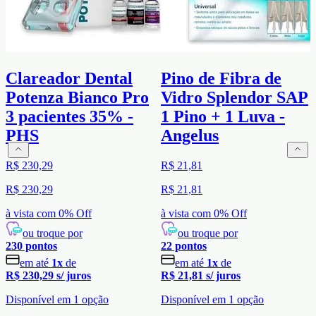
Clareador Dental
Pino de Fibra de
Potenza Bianco Pro
Vidro Splendor SAP
3 pacientes 35% -
1 Pino + 1 Luva -
PHS
Angelus
R$ 230,29
R$ 21,81
R$ 230,29
R$ 21,81
à vista com
0
% Off
à vista com
0
% Off
ou troque por
ou troque por
230
pontos
22
pontos
em até
1
x
de
em até
1
x
de
R$ 230,29
s/ juros
R$ 21,81
s/ juros
Disponível em
1
opção
Disponível em
1
opção