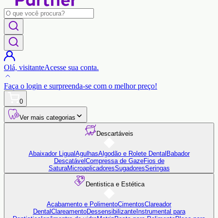
Olá,
visitante
Acesse sua conta.
Faça o login
e surpreenda-se com o
melhor preço!
0
Ver mais categorias
Descartáveis
Abaixador Ligual
Agulhas
Algodão e Rolete Dental
Babador
Descatável
Compressa de Gaze
Fios de
Satura
Microaplicadores
Sugadores
Seringas
Dentistica e Estética
Acabamento e Polimento
Cimentos
Clareador
Dental
Clareamento
Dessensibilizante
Instrumental para