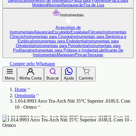
Dentistica
Ionômentro de vidro
Matriz
Pasta para Polimento
Placa para
Moldeira
Resinas
Restauração
Tira de Lixa
Instrumentais
Acessórios de
Instrumentais
Alavancas
Esculpidor
Espátulas
Fórceps
Instrumentais
Clínicos
Instrumentais para Cirurgia
Instrumentais para Dentistica e
Estética
Instrumentais para Endodontia
Instrumentais para
Ortodontia
Instrumentais para Periodontia
Instrumentais para
Profilaxia
Instrumentais para Prótese e Implante
Lubrificante De
Instrumentais
Manequim
Pinças
Tesouras
Compre pelo Whatsapp
Menu
Minha Conta
Buscar
Ajuda
Carrinho
Home
Ortodontia
1.014.9993 Arco Tru-Arch Niti 35°C Superior .018UL Com
10 - Ormco