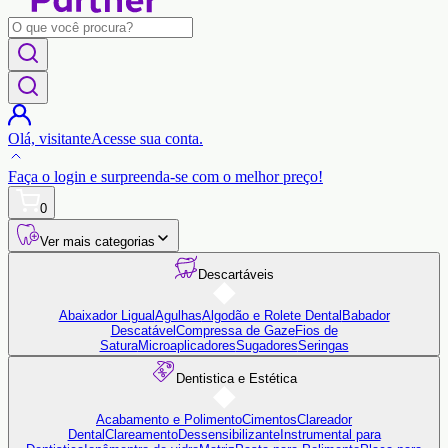
Olá,
visitante
Acesse sua conta.
Faça o login
e surpreenda-se com o
melhor preço!
0
Ver mais categorias
Descartáveis
Abaixador Ligual
Agulhas
Algodão e Rolete Dental
Babador
Descatável
Compressa de Gaze
Fios de
Satura
Microaplicadores
Sugadores
Seringas
Dentistica e Estética
Acabamento e Polimento
Cimentos
Clareador
Dental
Clareamento
Dessensibilizante
Instrumental para