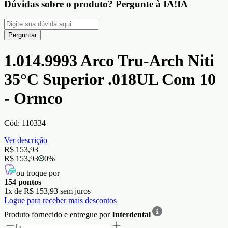
Dúvidas sobre o produto?
Pergunte à IA!
IA
Perguntar
1.014.9993 Arco Tru-Arch Niti
35°C Superior .018UL Com 10
- Ormco
Cód:
110334
Ver descrição
R$ 153,93
R$ 153,93
0
%
ou troque por
154
pontos
1
x de
R$ 153,93
sem juros
Logue para receber mais descontos
Produto fornecido e entregue por
Interdental