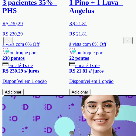
3 pacientes 35% -
1 Pino + 1 Luva -
PHS
Angelus
R$ 230,29
R$ 21,81
R$ 230,29
R$ 21,81
à vista com
0
% Off
à vista com
0
% Off
ou troque por
ou troque por
230
pontos
22
pontos
em até
1
x
de
em até
1
x
de
R$ 230,29
s/ juros
R$ 21,81
s/ juros
Disponível em
1
opção
Disponível em
1
opção
Adicionar
Adicionar