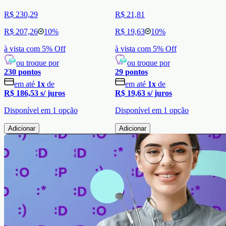
R$ 230,29
R$ 21,81
R$ 207,26
10
%
R$ 19,63
10
%
à vista com
5
% Off
à vista com
5
% Off
ou troque por
ou troque por
230
pontos
29
pontos
em até
1
x
de
em até
1
x
de
R$ 186,53
s/ juros
R$ 19,63
s/ juros
Disponível em
1
opção
Disponível em
1
opção
Adicionar
Adicionar