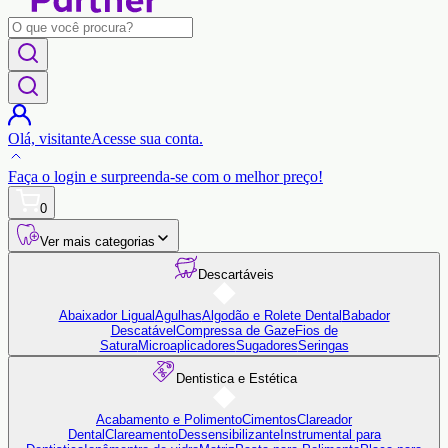
Olá,
visitante
Acesse sua conta.
Faça o login
e surpreenda-se com o
melhor preço!
0
Ver mais categorias
Descartáveis
Abaixador Ligual
Agulhas
Algodão e Rolete Dental
Babador
Descatável
Compressa de Gaze
Fios de
Satura
Microaplicadores
Sugadores
Seringas
Dentistica e Estética
Acabamento e Polimento
Cimentos
Clareador
Dental
Clareamento
Dessensibilizante
Instrumental para