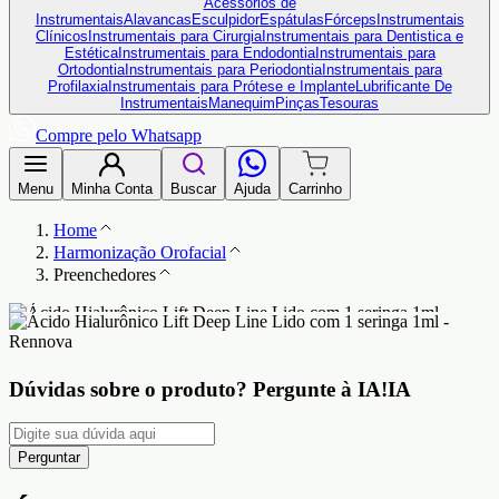
Acessórios de
Instrumentais
Alavancas
Esculpidor
Espátulas
Fórceps
Instrumentais
Clínicos
Instrumentais para Cirurgia
Instrumentais para Dentistica e
Estética
Instrumentais para Endodontia
Instrumentais para
Ortodontia
Instrumentais para Periodontia
Instrumentais para
Profilaxia
Instrumentais para Prótese e Implante
Lubrificante De
Instrumentais
Manequim
Pinças
Tesouras
Compre pelo Whatsapp
Menu
Minha Conta
Buscar
Ajuda
Carrinho
Home
Harmonização Orofacial
Preenchedores
Dúvidas sobre o produto?
Pergunte à IA!
IA
Perguntar