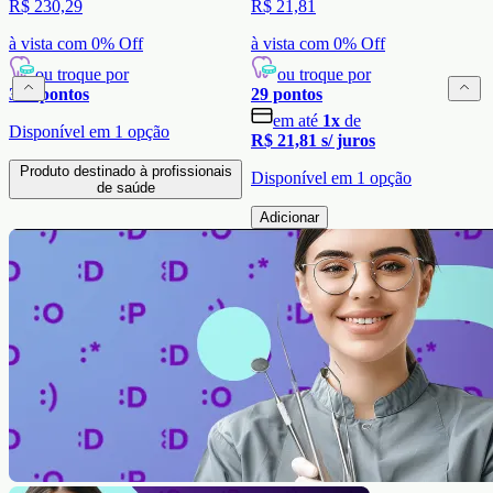
R$ 230,29
R$ 21,81
à vista com
0
% Off
à vista com
0
% Off
ou troque por
ou troque por
307
pontos
29
pontos
em até
1
x
de
Disponível em
1
opção
R$ 21,81
s/ juros
Produto destinado à profissionais
Disponível em
1
opção
de saúde
Adicionar