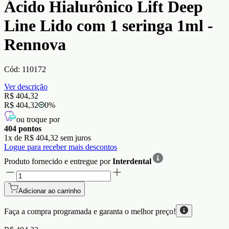
Ácido Hialurônico Lift Deep
Line Lido com 1 seringa 1ml -
Rennova
Cód:
110172
Ver descrição
R$ 404,32
R$ 404,32
0
%
ou troque por
404
pontos
1
x de
R$ 404,32
sem juros
Logue para receber mais descontos
Produto fornecido e entregue por
Interdental
Adicionar ao carrinho
Faça a compra programada e garanta o
melhor preço!