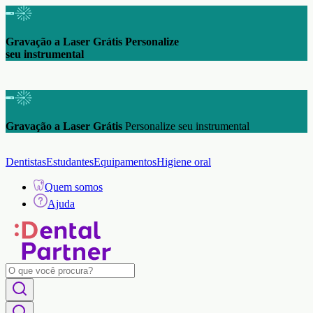
Gravação a Laser Grátis Personalize
seu instrumental
Gravação a Laser Grátis
Personalize seu instrumental
Dentistas
Estudantes
Equipamentos
Higiene oral
Quem somos
Ajuda