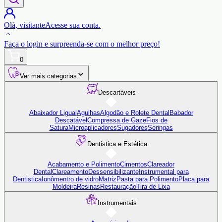
Olá,
visitante
Acesse sua conta.
Faça o login
e surpreenda-se com o
melhor preço!
0
Ver mais categorias
Descartáveis
Abaixador Ligual
Agulhas
Algodão e Rolete Dental
Babador
Descatável
Compressa de Gaze
Fios de
Satura
Microaplicadores
Sugadores
Seringas
Dentistica e Estética
Acabamento e Polimento
Cimentos
Clareador
Dental
Clareamento
Dessensibilizante
Instrumental para
Dentistica
Ionômentro de vidro
Matriz
Pasta para Polimento
Placa para
Moldeira
Resinas
Restauração
Tira de Lixa
Instrumentais