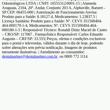
Odontológicos LTDA | CNPJ: 10555312/0001-15 | Alameda
Araguaia, 2104, 20º. Andar, Conjunto 203 A, Alphaville, Barueri -
SP CEP: 06455-000 | Autorização de Funcionamento Anvisa:
Produto para a Saúde: 8.18127.4, Medicamentos: 1.23837.5 |
Licença Sanitária: Produto para a Saúde: Nº. CEVS 351500404-
464-000179-1-4, Medicamentos: Nº. CEVS 351500404-464-
000180-1-5 | Responsável Técnico: Ronaldi Diniz Maciel de Castro
– CRO/SP: 117067 , Farmacêutico Responsável: Carlos Eduardo
Augusto – CRF/SP: 33.555| Preços, ofertas e condições exclusivos
para o portal e televendas, válidos durante o dia de hoje, podendo
sofrer alterações sem prévia notificação. Imagens de produtos
meramente ilustrativas. | Atendimento ao consumidor:
dentalpartner@dentalpartner.com.br
ou 0800 772 1114.