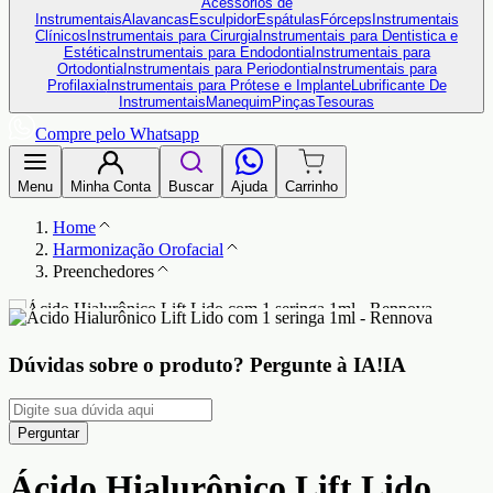
Acessórios de
Instrumentais
Alavancas
Esculpidor
Espátulas
Fórceps
Instrumentais
Clínicos
Instrumentais para Cirurgia
Instrumentais para Dentistica e
Estética
Instrumentais para Endodontia
Instrumentais para
Ortodontia
Instrumentais para Periodontia
Instrumentais para
Profilaxia
Instrumentais para Prótese e Implante
Lubrificante De
Instrumentais
Manequim
Pinças
Tesouras
Compre pelo Whatsapp
Menu
Minha Conta
Buscar
Ajuda
Carrinho
Home
Harmonização Orofacial
Preenchedores
Dúvidas sobre o produto?
Pergunte à IA!
IA
Perguntar
Ácido Hialurônico Lift Lido