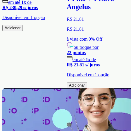
em até
1
x
de
Angelus
R$ 230,29
s/ juros
Disponível em
1
opção
R$ 21,81
Adicionar
R$ 21,81
à vista com
0
% Off
ou troque por
22
pontos
em até
1
x
de
R$ 21,81
s/ juros
Disponível em
1
opção
Adicionar