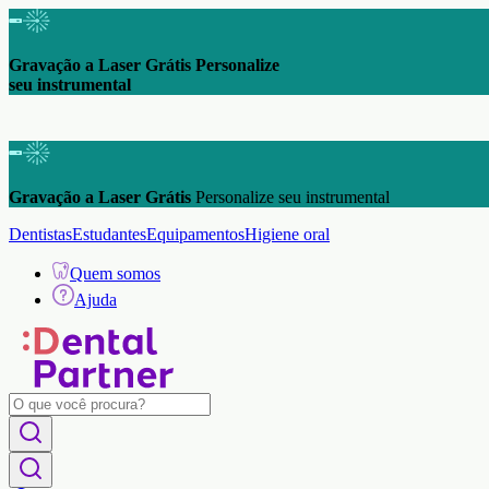
Gravação a Laser Grátis Personalize
seu instrumental
Gravação a Laser Grátis
Personalize seu instrumental
Dentistas
Estudantes
Equipamentos
Higiene oral
Quem somos
Ajuda