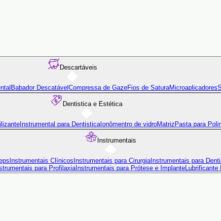
Descartáveis
ntal
Babador Descatável
Compressa de Gaze
Fios de Satura
Microaplicadores
S
Dentistica e Estética
lizante
Instrumental para Dentistica
Ionômentro de vidro
Matriz
Pasta para Poli
Instrumentais
eps
Instrumentais Clínicos
Instrumentais para Cirurgia
Instrumentais para Denti
strumentais para Profilaxia
Instrumentais para Prótese e Implante
Lubrificante