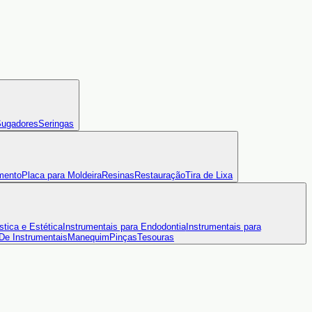
ugadores
Seringas
mento
Placa para Moldeira
Resinas
Restauração
Tira de Lixa
stica e Estética
Instrumentais para Endodontia
Instrumentais para
 De Instrumentais
Manequim
Pinças
Tesouras