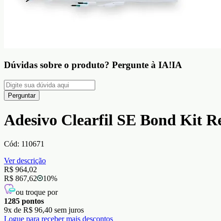
Dúvidas sobre o produto?
Pergunte à IA!
IA
Perguntar
Adesivo Clearfil SE Bond Kit 
Cód:
110671
Ver descrição
R$ 964,02
R$ 867,62
10
%
ou troque por
1285
pontos
9
x de
R$ 96,40
sem juros
Logue para receber mais descontos