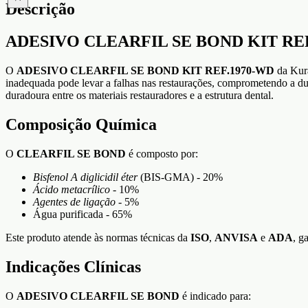
Descrição
ADESIVO CLEARFIL SE BOND KIT REF.197
O
ADESIVO CLEARFIL SE BOND KIT REF.1970-WD
da Kura
inadequada pode levar a falhas nas restaurações, comprometendo a dur
duradoura entre os materiais restauradores e a estrutura dental.
Composição Química
O
CLEARFIL SE BOND
é composto por:
Bisfenol A diglicidil éter
(BIS-GMA) - 20%
Ácido metacrílico
- 10%
Agentes de ligação
- 5%
Água purificada - 65%
Este produto atende às normas técnicas da
ISO
,
ANVISA
e
ADA
, g
Indicações Clínicas
O
ADESIVO CLEARFIL SE BOND
é indicado para: