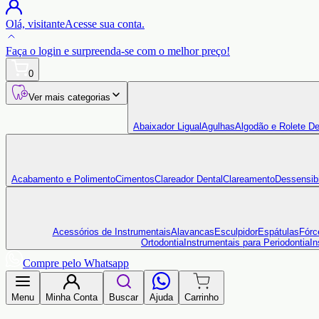
Olá,
visitante
Acesse sua conta.
Faça o login
e surpreenda-se com o
melhor preço!
0
Ver mais categorias
Abaixador Ligual
Agulhas
Algodão e Rolete De
Acabamento e Polimento
Cimentos
Clareador Dental
Clareamento
Dessensibi
Acessórios de Instrumentais
Alavancas
Esculpidor
Espátulas
Fórc
Ortodontia
Instrumentais para Periodontia
In
Compre pelo Whatsapp
Menu
Minha Conta
Buscar
Ajuda
Carrinho