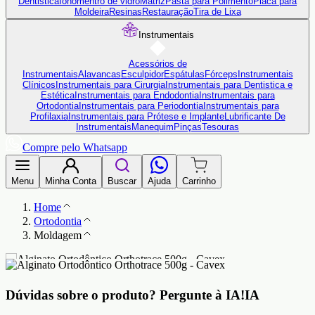
Dentistica
Ionômentro de vidro
Matriz
Pasta para Polimento
Placa para
Moldeira
Resinas
Restauração
Tira de Lixa
Instrumentais
Acessórios de
Instrumentais
Alavancas
Esculpidor
Espátulas
Fórceps
Instrumentais
Clínicos
Instrumentais para Cirurgia
Instrumentais para Dentistica e
Estética
Instrumentais para Endodontia
Instrumentais para
Ortodontia
Instrumentais para Periodontia
Instrumentais para
Profilaxia
Instrumentais para Prótese e Implante
Lubrificante De
Instrumentais
Manequim
Pinças
Tesouras
Compre pelo Whatsapp
Menu
Minha Conta
Buscar
Ajuda
Carrinho
Home
Ortodontia
Moldagem
Dúvidas sobre o produto?
Pergunte à IA!
IA