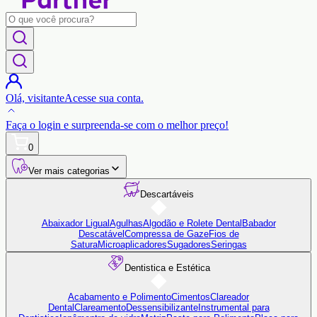
Olá,
visitante
Acesse sua conta.
Faça o login
e surpreenda-se com o
melhor preço!
0
Ver mais categorias
Descartáveis
Abaixador Ligual
Agulhas
Algodão e Rolete Dental
Babador
Descatável
Compressa de Gaze
Fios de
Satura
Microaplicadores
Sugadores
Seringas
Dentistica e Estética
Acabamento e Polimento
Cimentos
Clareador
Dental
Clareamento
Dessensibilizante
Instrumental para