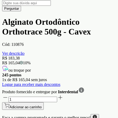
Perguntar
Alginato Ortodôntico
Orthotrace 500g - Cavex
Cód:
110876
Ver descrição
R$ 183,38
R$ 165,04
10
%
ou troque por
245
pontos
1
x de
R$ 165,04
sem juros
Logue para receber mais descontos
Produto fornecido e entregue por
Interdental
Adicionar ao carrinho
Faça a compra programada e garanta o
melhor preço!