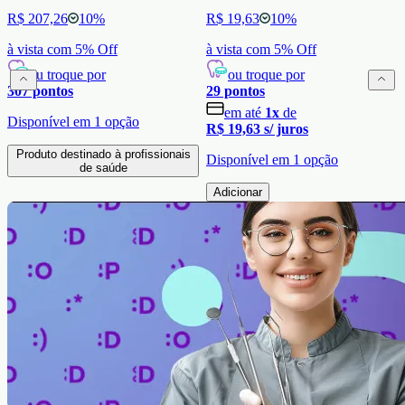
R$ 207,26
10
%
R$ 19,63
10
%
à vista com
5
% Off
à vista com
5
% Off
ou troque por
ou troque por
307
pontos
29
pontos
em até
1
x
de
Disponível em
1
opção
R$ 19,63
s/ juros
Produto destinado à profissionais
Disponível em
1
opção
de saúde
Adicionar