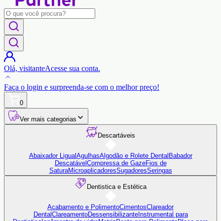
Olá,
visitante
Acesse sua conta.
Faça o login
e surpreenda-se com o
melhor preço!
0
Ver mais categorias
Descartáveis
Abaixador Ligual
Agulhas
Algodão e Rolete Dental
Babador
Descatável
Compressa de Gaze
Fios de
Satura
Microaplicadores
Sugadores
Seringas
Dentistica e Estética
Acabamento e Polimento
Cimentos
Clareador
Dental
Clareamento
Dessensibilizante
Instrumental para