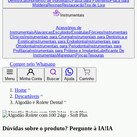
Dentistica
Ionômentro de vidro
Matriz
Pasta para Polimento
Placa para
Moldeira
Resinas
Restauração
Tira de Lixa
Instrumentais
Acessórios de
Instrumentais
Alavancas
Esculpidor
Espátulas
Fórceps
Instrumentais
Clínicos
Instrumentais para Cirurgia
Instrumentais para Dentistica e
Estética
Instrumentais para Endodontia
Instrumentais para
Ortodontia
Instrumentais para Periodontia
Instrumentais para
Profilaxia
Instrumentais para Prótese e Implante
Lubrificante De
Instrumentais
Manequim
Pinças
Tesouras
Compre pelo Whatsapp
Menu
Minha Conta
Buscar
Ajuda
Carrinho
Home
Descartáveis
Algodão e Rolete Dental
Dúvidas sobre o produto?
Pergunte à IA!
IA