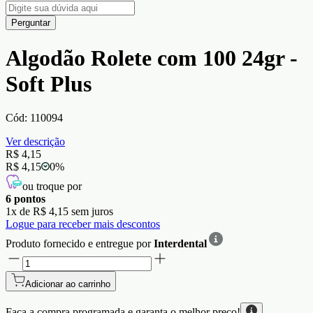
Perguntar
Algodão Rolete com 100 24gr -
Soft Plus
Cód:
110094
Ver descrição
R$ 4,15
R$ 4,15
0
%
ou troque por
6
pontos
1
x de
R$ 4,15
sem juros
Logue para receber mais descontos
Produto fornecido e entregue por
Interdental
Adicionar ao carrinho
Faça a compra programada e garanta o
melhor preço!