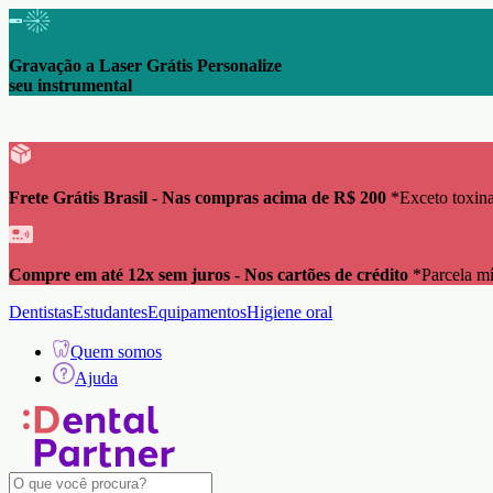
Gravação a Laser Grátis Personalize
seu instrumental
Frete Grátis Brasil - Nas compras acima de R$ 200
*Exceto toxina
Compre em até 12x sem juros - Nos cartões de crédito
*Parcela m
Dentistas
Estudantes
Equipamentos
Higiene oral
Quem somos
Ajuda