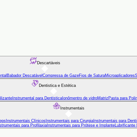
Descartáveis
ntal
Babador Descatável
Compressa de Gaze
Fios de Satura
Microaplicadores
S
Dentistica e Estética
lizante
Instrumental para Dentistica
Ionômentro de vidro
Matriz
Pasta para Poli
Instrumentais
eps
Instrumentais Clínicos
Instrumentais para Cirurgia
Instrumentais para Denti
strumentais para Profilaxia
Instrumentais para Prótese e Implante
Lubrificante