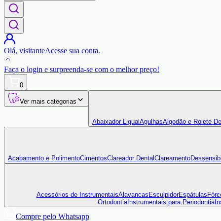
Olá,
visitante
Acesse sua conta.
Faça o login
e surpreenda-se com o
melhor preço!
0
Ver mais categorias
Abaixador Ligual
Agulhas
Algodão e Rolete De
Acabamento e Polimento
Cimentos
Clareador Dental
Clareamento
Dessensibi
Acessórios de Instrumentais
Alavancas
Esculpidor
Espátulas
Fórc
Ortodontia
Instrumentais para Periodontia
In
Compre pelo Whatsapp