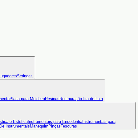
ugadores
Seringas
mento
Placa para Moldeira
Resinas
Restauração
Tira de Lixa
stica e Estética
Instrumentais para Endodontia
Instrumentais para
 De Instrumentais
Manequim
Pinças
Tesouras