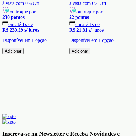
à vista com
0
% Off
à vista com
0
% Off
ou troque por
ou troque por
230
pontos
22
pontos
em até
1
x
de
em até
1
x
de
R$ 230,29
s/ juros
R$ 21,81
s/ juros
Disponível em
1
opção
Disponível em
1
opção
Adicionar
Adicionar
Inscreva-se na Newsletter e Receba Novidades e