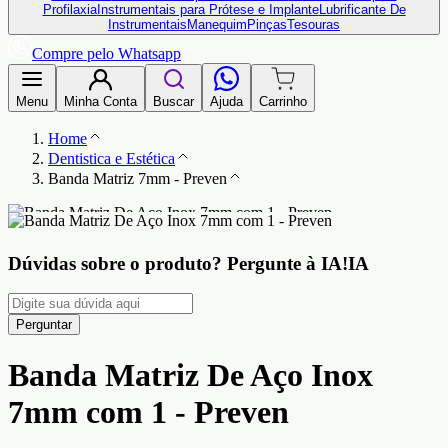
Profilaxia
Instrumentais para Prótese e Implante
Lubrificante De
Instrumentais
Manequim
Pinças
Tesouras
Compre pelo Whatsapp
Menu
Minha Conta
Buscar
Ajuda
Carrinho
Home
Dentistica e Estética
Banda Matriz 7mm - Preven
Dúvidas sobre o produto?
Pergunte à IA!
IA
Perguntar
Banda Matriz De Aço Inox
7mm com 1 - Preven