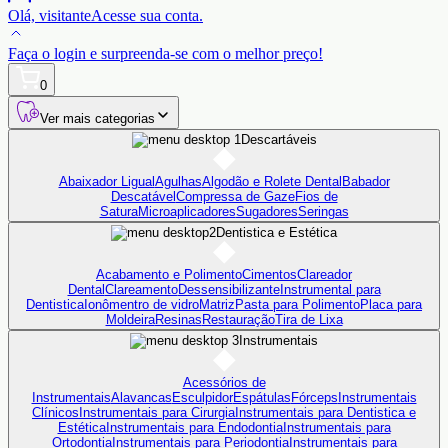
Olá,
visitante
Acesse sua conta.
Faça o login
e surpreenda-se com o
melhor preço!
0
Ver mais categorias
Descartáveis
Abaixador Ligual
Agulhas
Algodão e Rolete Dental
Babador
Descatável
Compressa de Gaze
Fios de
Satura
Microaplicadores
Sugadores
Seringas
Dentistica e Estética
Acabamento e Polimento
Cimentos
Clareador
Dental
Clareamento
Dessensibilizante
Instrumental para
Dentistica
Ionômentro de vidro
Matriz
Pasta para Polimento
Placa para
Moldeira
Resinas
Restauração
Tira de Lixa
Instrumentais
Acessórios de
Instrumentais
Alavancas
Esculpidor
Espátulas
Fórceps
Instrumentais
Clínicos
Instrumentais para Cirurgia
Instrumentais para Dentistica e
Estética
Instrumentais para Endodontia
Instrumentais para
Ortodontia
Instrumentais para Periodontia
Instrumentais para