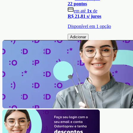
22
pontos
em até
1
x
de
R$ 21,81
s/ juros
Disponível em
1
opção
Adicionar