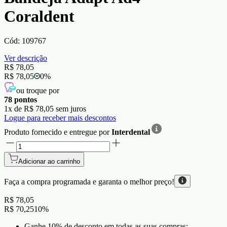
Coraldent
Cód:
109767
Ver descrição
R$ 78,05
R$ 78,05
0
%
ou troque por
78
pontos
1
x de
R$ 78,05
sem juros
Logue para receber mais descontos
Produto fornecido e entregue por
Interdental
Adicionar ao carrinho
Faça a compra programada e garanta o
melhor preço!
R$ 78,05
R$ 70,25
10
%
Ganhe 10% de desconto em todas as suas compras;