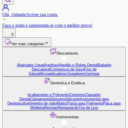
Olá,
visitante
Acesse sua conta.
Faça o login
e surpreenda-se com o
melhor preço!
0
Ver mais categorias
Descartáveis
Abaixador Ligual
Agulhas
Algodão e Rolete Dental
Babador
Descatável
Compressa de Gaze
Fios de
Satura
Microaplicadores
Sugadores
Seringas
Dentistica e Estética
Acabamento e Polimento
Cimentos
Clareador
Dental
Clareamento
Dessensibilizante
Instrumental para
Dentistica
Ionômentro de vidro
Matriz
Pasta para Polimento
Placa para
Moldeira
Resinas
Restauração
Tira de Lixa
Instrumentais