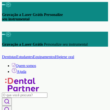
Gravação a Laser Grátis Personalize
seu instrumental
Gravação a Laser Grátis
Personalize seu instrumental
Dentistas
Estudantes
Equipamentos
Higiene oral
Quem somos
Ajuda