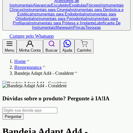
Acessórios de
Instrumentais
Alavancas
Esculpidor
Espátulas
Fórceps
Instrumentais
Clínicos
Instrumentais para Cirurgia
Instrumentais para Dentistica e
Estética
Instrumentais para Endodontia
Instrumentais para
Ortodontia
Instrumentais para Periodontia
Instrumentais para
Profilaxia
Instrumentais para Prótese e Implante
Lubrificante De
Instrumentais
Manequim
Pinças
Tesouras
Compre pelo Whatsapp
Menu
Minha Conta
Buscar
Ajuda
Carrinho
Home
Biossegurança
Bandeja Adapt Ad4 - Coraldent
Dúvidas sobre o produto?
Pergunte à IA!
IA
Perguntar
Bandeja Adapt Ad4 -