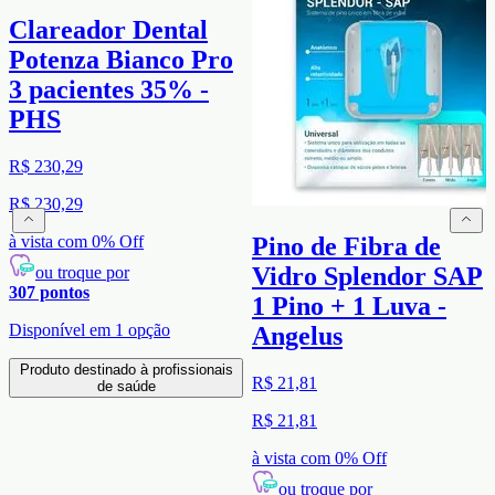
Clareador Dental
Potenza Bianco Pro
3 pacientes 35% -
PHS
R$ 230,29
R$ 230,29
à vista com
0
% Off
Pino de Fibra de
Vidro Splendor SAP
ou troque por
307
pontos
1 Pino + 1 Luva -
Disponível em
1
opção
Angelus
Produto destinado à profissionais
R$ 21,81
de saúde
R$ 21,81
à vista com
0
% Off
ou troque por