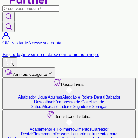
Olá,
visitante
Acesse sua conta.
Faça o login
e surpreenda-se com o
melhor preço!
0
Ver mais categorias
Descartáveis
Abaixador Ligual
Agulhas
Algodão e Rolete Dental
Babador
Descatável
Compressa de Gaze
Fios de
Satura
Microaplicadores
Sugadores
Seringas
Dentistica e Estética
Acabamento e Polimento
Cimentos
Clareador
Dental
Clareamento
Dessensibilizante
Instrumental para