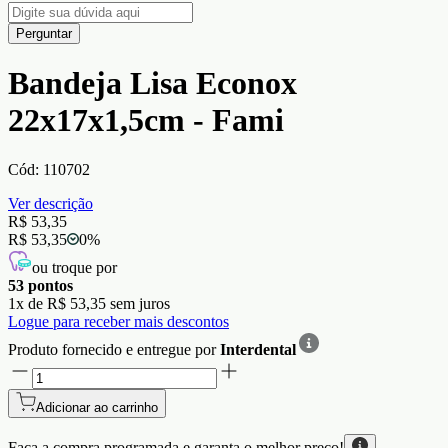
Perguntar
Bandeja Lisa Econox
22x17x1,5cm - Fami
Cód:
110702
Ver descrição
R$ 53,35
R$ 53,35
0
%
ou troque por
53
pontos
1
x de
R$ 53,35
sem juros
Logue para receber mais descontos
Produto fornecido e entregue por
Interdental
Adicionar ao carrinho
Faça a compra programada e garanta o
melhor preço!