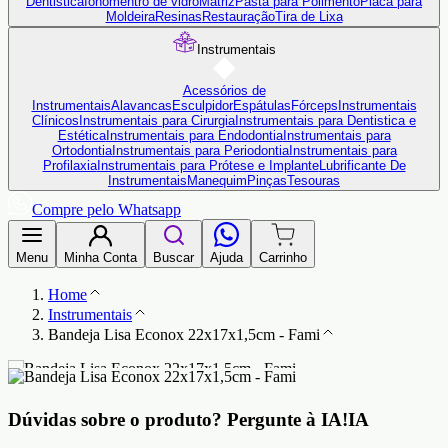
Dentistica
Ionômentro de vidro
Matriz
Pasta para Polimento
Placa para
Moldeira
Resinas
Restauração
Tira de Lixa
Instrumentais
Acessórios de
Instrumentais
Alavancas
Esculpidor
Espátulas
Fórceps
Instrumentais
Clínicos
Instrumentais para Cirurgia
Instrumentais para Dentistica e
Estética
Instrumentais para Endodontia
Instrumentais para
Ortodontia
Instrumentais para Periodontia
Instrumentais para
Profilaxia
Instrumentais para Prótese e Implante
Lubrificante De
Instrumentais
Manequim
Pinças
Tesouras
Compre pelo Whatsapp
Menu
Minha Conta
Buscar
Ajuda
Carrinho
Home
Instrumentais
Bandeja Lisa Econox 22x17x1,5cm - Fami
Dúvidas sobre o produto?
Pergunte à IA!
IA