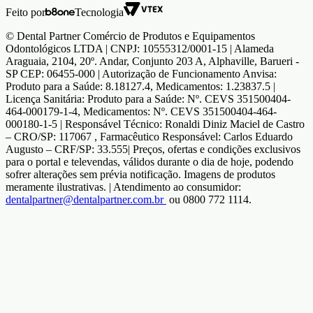
Feito por
Tecnologia
© Dental Partner Comércio de Produtos e Equipamentos
Odontológicos LTDA | CNPJ: 10555312/0001-15 | Alameda
Araguaia, 2104, 20º. Andar, Conjunto 203 A, Alphaville, Barueri -
SP CEP: 06455-000 | Autorização de Funcionamento Anvisa:
Produto para a Saúde: 8.18127.4, Medicamentos: 1.23837.5 |
Licença Sanitária: Produto para a Saúde: Nº. CEVS 351500404-
464-000179-1-4, Medicamentos: Nº. CEVS 351500404-464-
000180-1-5 | Responsável Técnico: Ronaldi Diniz Maciel de Castro
– CRO/SP: 117067 , Farmacêutico Responsável: Carlos Eduardo
Augusto – CRF/SP: 33.555| Preços, ofertas e condições exclusivos
para o portal e televendas, válidos durante o dia de hoje, podendo
sofrer alterações sem prévia notificação. Imagens de produtos
meramente ilustrativas. | Atendimento ao consumidor:
dentalpartner@dentalpartner.com.br
ou 0800 772 1114.