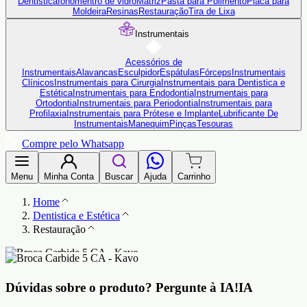
Dentistica
Ionômentro de vidro
Matriz
Pasta para Polimento
Placa para
Moldeira
Resinas
Restauração
Tira de Lixa
Instrumentais
Acessórios de
Instrumentais
Alavancas
Esculpidor
Espátulas
Fórceps
Instrumentais
Clínicos
Instrumentais para Cirurgia
Instrumentais para Dentistica e
Estética
Instrumentais para Endodontia
Instrumentais para
Ortodontia
Instrumentais para Periodontia
Instrumentais para
Profilaxia
Instrumentais para Prótese e Implante
Lubrificante De
Instrumentais
Manequim
Pinças
Tesouras
Compre pelo Whatsapp
Menu
Minha Conta
Buscar
Ajuda
Carrinho
Home
Dentistica e Estética
Restauração
Dúvidas sobre o produto?
Pergunte à IA!
IA