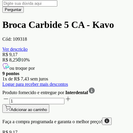
Perguntar
Broca Carbide 5 CA - Kavo
Cód:
109318
Ver descrição
R$ 9,17
R$ 8,25
10
%
ou troque por
9
pontos
1
x de
R$ 7,43
sem juros
Logue para receber mais descontos
Produto fornecido e entregue por
Interdental
Adicionar ao carrinho
Faça a compra programada e garanta o
melhor preço!
R$ 9,17