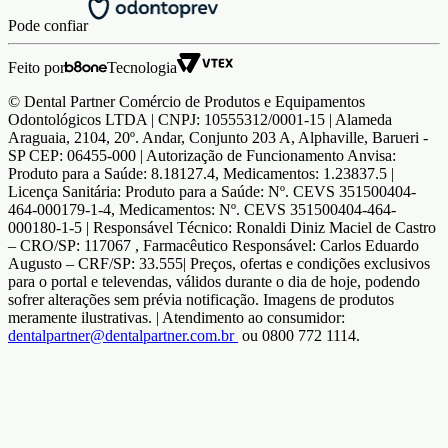
Pode confiar
Feito por
Tecnologia
© Dental Partner Comércio de Produtos e Equipamentos
Odontológicos LTDA | CNPJ: 10555312/0001-15 | Alameda
Araguaia, 2104, 20º. Andar, Conjunto 203 A, Alphaville, Barueri -
SP CEP: 06455-000 | Autorização de Funcionamento Anvisa:
Produto para a Saúde: 8.18127.4, Medicamentos: 1.23837.5 |
Licença Sanitária: Produto para a Saúde: Nº. CEVS 351500404-
464-000179-1-4, Medicamentos: Nº. CEVS 351500404-464-
000180-1-5 | Responsável Técnico: Ronaldi Diniz Maciel de Castro
– CRO/SP: 117067 , Farmacêutico Responsável: Carlos Eduardo
Augusto – CRF/SP: 33.555| Preços, ofertas e condições exclusivos
para o portal e televendas, válidos durante o dia de hoje, podendo
sofrer alterações sem prévia notificação. Imagens de produtos
meramente ilustrativas. | Atendimento ao consumidor:
dentalpartner@dentalpartner.com.br
ou 0800 772 1114.