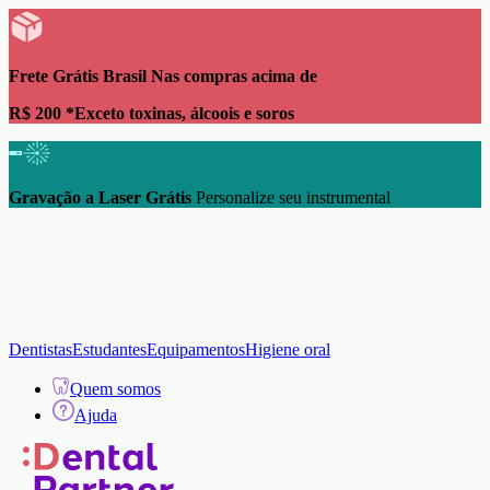
Frete Grátis Brasil Nas compras acima de
R$ 200 *Exceto toxinas, álcoois e soros
Gravação a Laser Grátis
Personalize seu instrumental
Dentistas
Estudantes
Equipamentos
Higiene oral
Quem somos
Ajuda