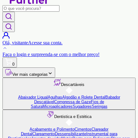
Olá,
visitante
Acesse sua conta.
Faça o login
e surpreenda-se com o
melhor preço!
0
Ver mais categorias
Descartáveis
Abaixador Ligual
Agulhas
Algodão e Rolete Dental
Babador
Descatável
Compressa de Gaze
Fios de
Satura
Microaplicadores
Sugadores
Seringas
Dentistica e Estética
Acabamento e Polimento
Cimentos
Clareador
Dental
Clareamento
Dessensibilizante
Instrumental para