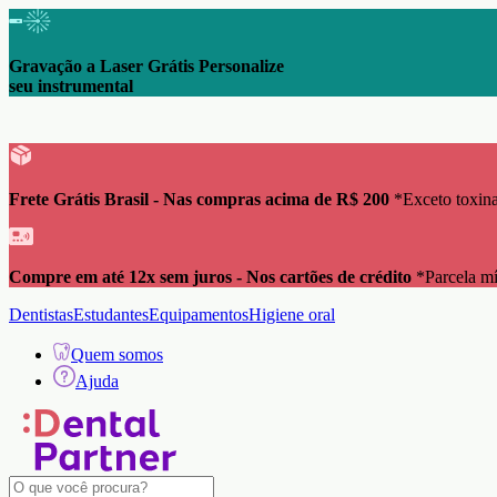
Gravação a Laser Grátis Personalize
seu instrumental
Frete Grátis Brasil - Nas compras acima de R$ 200
*Exceto toxina
Compre em até 12x sem juros - Nos cartões de crédito
*Parcela m
Dentistas
Estudantes
Equipamentos
Higiene oral
Quem somos
Ajuda