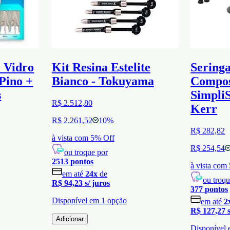
e Vidro
Kit Resina Estelite
Seringa
Pino +
Bianco - Tokuyama
Compos
s
SimpliS
R$ 2.512,80
Kerr
R$ 2.261,52
10
%
R$ 282,82
à vista com
5
% Off
R$ 254,54
ou troque por
2513
pontos
à vista com
em até
24
x
de
ou troqu
R$ 94,23
s/ juros
377
pontos
Disponível em
1
opção
em até
2
R$ 127,27
Adicionar
Disponível