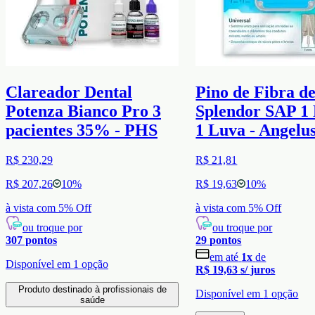
Clareador Dental
Pino de Fibra d
Potenza Bianco Pro 3
Splendor SAP 1 
pacientes 35% - PHS
1 Luva - Angelu
R$ 230,29
R$ 21,81
R$ 207,26
10
%
R$ 19,63
10
%
à vista com
5
% Off
à vista com
5
% Off
ou troque por
ou troque por
307
pontos
29
pontos
em até
1
x
de
Disponível em
1
opção
R$ 19,63
s/ juros
Produto destinado à profissionais de
Disponível em
1
opção
saúde