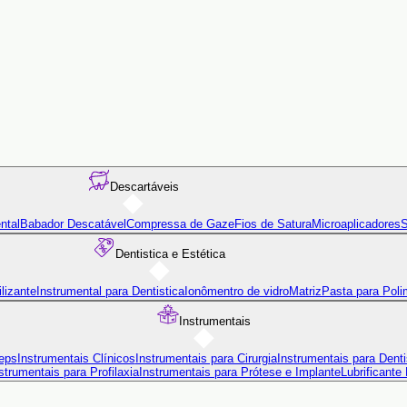
Descartáveis
ntal
Babador Descatável
Compressa de Gaze
Fios de Satura
Microaplicadores
S
Dentistica e Estética
lizante
Instrumental para Dentistica
Ionômentro de vidro
Matriz
Pasta para Poli
Instrumentais
eps
Instrumentais Clínicos
Instrumentais para Cirurgia
Instrumentais para Denti
strumentais para Profilaxia
Instrumentais para Prótese e Implante
Lubrificante