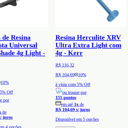
 de Resina
Resina Herculite XRV
ta Universal
Ultra Extra Light com
hade 4g Light -
4g - Kerr
R$ 116,32
R$ 104,69
10
%
10
%
à vista com
5
% Off
5
% Off
ou troque por
155
pontos
e por
em até
1
x
de
R$ 104,69
s/ juros
x
de
s/ juros
Disponível em
5
opções
 em
4
opções