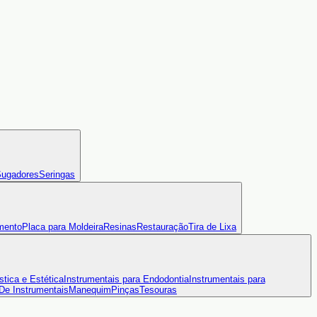
ugadores
Seringas
mento
Placa para Moldeira
Resinas
Restauração
Tira de Lixa
stica e Estética
Instrumentais para Endodontia
Instrumentais para
 De Instrumentais
Manequim
Pinças
Tesouras