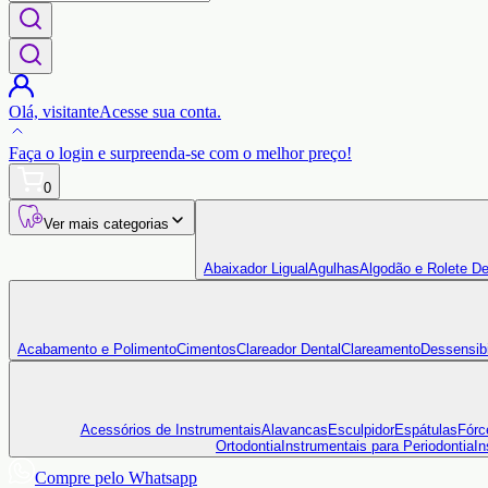
Olá,
visitante
Acesse sua conta.
Faça o login
e surpreenda-se com o
melhor preço!
0
Ver mais categorias
Abaixador Ligual
Agulhas
Algodão e Rolete De
Acabamento e Polimento
Cimentos
Clareador Dental
Clareamento
Dessensibi
Acessórios de Instrumentais
Alavancas
Esculpidor
Espátulas
Fórc
Ortodontia
Instrumentais para Periodontia
In
Compre pelo Whatsapp