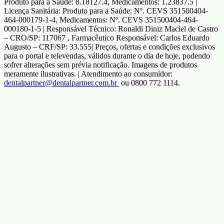
Produto para a Saúde: 8.18127.4, Medicamentos: 1.23837.5 |
Licença Sanitária: Produto para a Saúde: Nº. CEVS 351500404-
464-000179-1-4, Medicamentos: Nº. CEVS 351500404-464-
000180-1-5 | Responsável Técnico: Ronaldi Diniz Maciel de Castro
– CRO/SP: 117067 , Farmacêutico Responsável: Carlos Eduardo
Augusto – CRF/SP: 33.555| Preços, ofertas e condições exclusivos
para o portal e televendas, válidos durante o dia de hoje, podendo
sofrer alterações sem prévia notificação. Imagens de produtos
meramente ilustrativas. | Atendimento ao consumidor:
dentalpartner@dentalpartner.com.br
ou 0800 772 1114.