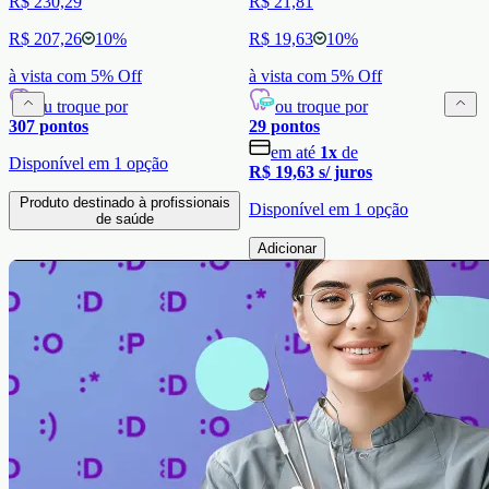
R$ 230,29
R$ 21,81
R$ 207,26
10
%
R$ 19,63
10
%
à vista com
5
% Off
à vista com
5
% Off
ou troque por
ou troque por
307
pontos
29
pontos
em até
1
x
de
Disponível em
1
opção
R$ 19,63
s/ juros
Produto destinado à profissionais
Disponível em
1
opção
de saúde
Adicionar