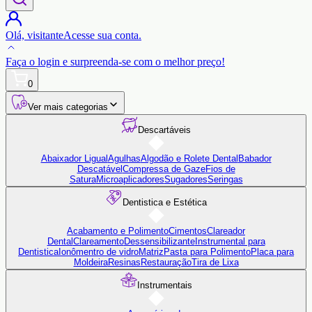
Olá,
visitante
Acesse sua conta.
Faça o login
e surpreenda-se com o
melhor preço!
0
Ver mais categorias
Descartáveis
Abaixador Ligual
Agulhas
Algodão e Rolete Dental
Babador
Descatável
Compressa de Gaze
Fios de
Satura
Microaplicadores
Sugadores
Seringas
Dentistica e Estética
Acabamento e Polimento
Cimentos
Clareador
Dental
Clareamento
Dessensibilizante
Instrumental para
Dentistica
Ionômentro de vidro
Matriz
Pasta para Polimento
Placa para
Moldeira
Resinas
Restauração
Tira de Lixa
Instrumentais