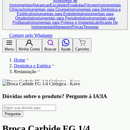
Acessórios de
Instrumentais
Alavancas
Esculpidor
Espátulas
Fórceps
Instrumentais
Clínicos
Instrumentais para Cirurgia
Instrumentais para Dentistica e
Estética
Instrumentais para Endodontia
Instrumentais para
Ortodontia
Instrumentais para Periodontia
Instrumentais para
Profilaxia
Instrumentais para Prótese e Implante
Lubrificante De
Instrumentais
Manequim
Pinças
Tesouras
Compre pelo Whatsapp
Menu
Minha Conta
Buscar
Ajuda
Carrinho
Home
Dentistica e Estética
Restauração
Dúvidas sobre o produto?
Pergunte à IA!
IA
Perguntar
Broca Carbide FG 1/4