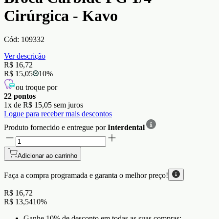
Cirúrgica - Kavo
Cód:
109332
Ver descrição
R$ 16,72
R$ 15,05
10
%
ou troque por
22
pontos
1
x de
R$ 15,05
sem juros
Logue para receber mais descontos
Produto fornecido e entregue por
Interdental
Adicionar ao carrinho
Faça a compra programada e garanta o
melhor preço!
R$ 16,72
R$ 13,54
10
%
Ganhe 10% de desconto em todas as suas compras;