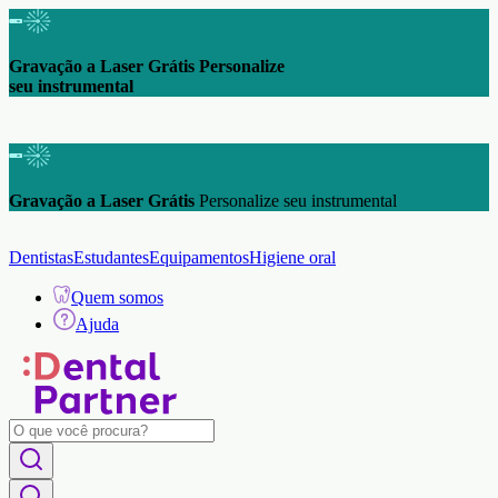
Gravação a Laser Grátis Personalize
seu instrumental
Gravação a Laser Grátis
Personalize seu instrumental
Dentistas
Estudantes
Equipamentos
Higiene oral
Quem somos
Ajuda