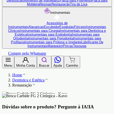
Dentistica
Ionômentro de vidro
Matriz
Pasta para Polimento
Placa para
Moldeira
Resinas
Restauração
Tira de Lixa
Instrumentais
Acessórios de
Instrumentais
Alavancas
Esculpidor
Espátulas
Fórceps
Instrumentais
Clínicos
Instrumentais para Cirurgia
Instrumentais para Dentistica e
Estética
Instrumentais para Endodontia
Instrumentais para
Ortodontia
Instrumentais para Periodontia
Instrumentais para
Profilaxia
Instrumentais para Prótese e Implante
Lubrificante De
Instrumentais
Manequim
Pinças
Tesouras
Compre pelo Whatsapp
Menu
Minha Conta
Buscar
Ajuda
Carrinho
Home
Dentistica e Estética
Restauração
Dúvidas sobre o produto?
Pergunte à IA!
IA