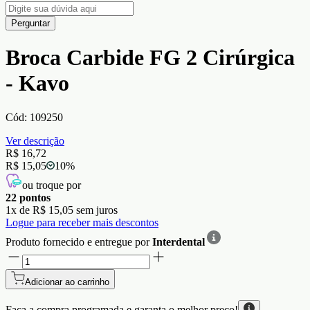
Perguntar
Broca Carbide FG 2 Cirúrgica
- Kavo
Cód:
109250
Ver descrição
R$ 16,72
R$ 15,05
10
%
ou troque por
22
pontos
1
x de
R$ 15,05
sem juros
Logue para receber mais descontos
Produto fornecido e entregue por
Interdental
Adicionar ao carrinho
Faça a compra programada e garanta o
melhor preço!