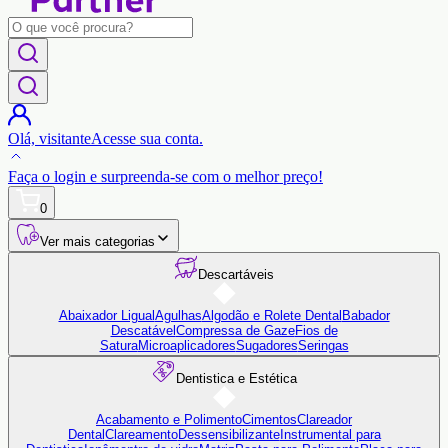
Olá,
visitante
Acesse sua conta.
Faça o login
e surpreenda-se com o
melhor preço!
0
Ver mais categorias
Descartáveis
Abaixador Ligual
Agulhas
Algodão e Rolete Dental
Babador
Descatável
Compressa de Gaze
Fios de
Satura
Microaplicadores
Sugadores
Seringas
Dentistica e Estética
Acabamento e Polimento
Cimentos
Clareador
Dental
Clareamento
Dessensibilizante
Instrumental para