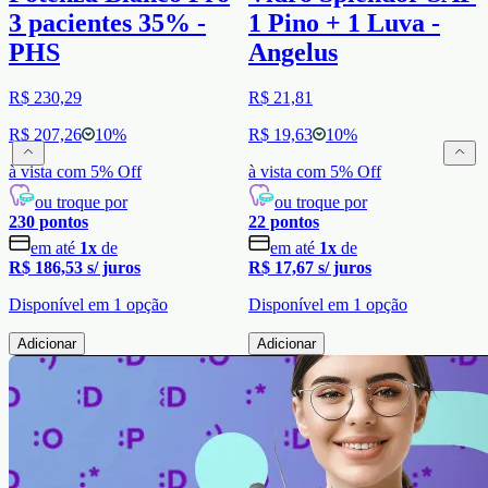
3 pacientes 35% -
1 Pino + 1 Luva -
PHS
Angelus
R$ 230,29
R$ 21,81
R$ 207,26
10
%
R$ 19,63
10
%
à vista com
5
% Off
à vista com
5
% Off
ou troque por
ou troque por
230
pontos
22
pontos
em até
1
x
de
em até
1
x
de
R$ 186,53
s/ juros
R$ 17,67
s/ juros
Disponível em
1
opção
Disponível em
1
opção
Adicionar
Adicionar