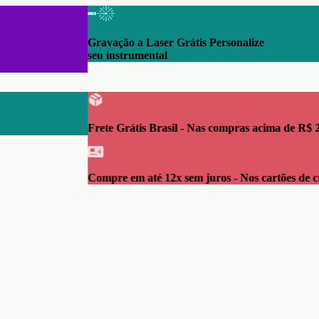
s, álcoois e soros
ínima de R$ 100