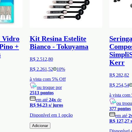
e Vidro
Kit Resina Estelite
Seringa
Pino +
Bianco - Tokuyama
Compos
s
SimpliS
R$ 2.512,80
Kerr
R$ 2.261,52
10
%
R$ 282,82
à vista com
5
% Off
R$ 254,54
ou troque por
2513
pontos
à vista com
em até
24
x
de
ou troqu
R$ 94,23
s/ juros
377
pontos
Disponível em
1
opção
em até
2
R$ 127,27
Adicionar
Disponível