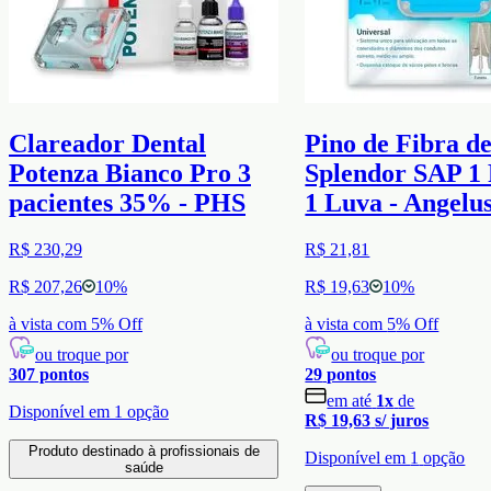
Clareador Dental
Pino de Fibra d
Potenza Bianco Pro 3
Splendor SAP 1 
pacientes 35% - PHS
1 Luva - Angelu
R$ 230,29
R$ 21,81
R$ 207,26
10
%
R$ 19,63
10
%
à vista com
5
% Off
à vista com
5
% Off
ou troque por
ou troque por
307
pontos
29
pontos
em até
1
x
de
Disponível em
1
opção
R$ 19,63
s/ juros
Produto destinado à profissionais de
Disponível em
1
opção
saúde