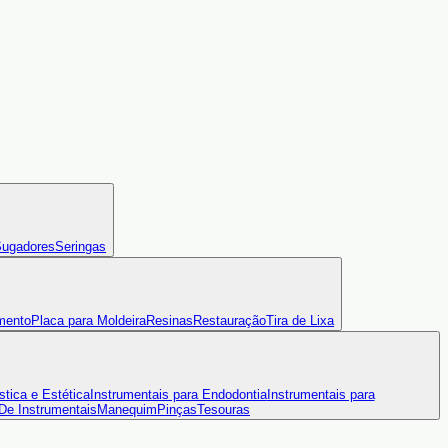
ugadores
Seringas
mento
Placa para Moldeira
Resinas
Restauração
Tira de Lixa
stica e Estética
Instrumentais para Endodontia
Instrumentais para
 De Instrumentais
Manequim
Pinças
Tesouras