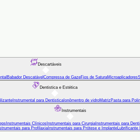
Descartáveis
ntal
Babador Descatável
Compressa de Gaze
Fios de Satura
Microaplicadores
S
Dentistica e Estética
lizante
Instrumental para Dentistica
Ionômentro de vidro
Matriz
Pasta para Poli
Instrumentais
eps
Instrumentais Clínicos
Instrumentais para Cirurgia
Instrumentais para Denti
strumentais para Profilaxia
Instrumentais para Prótese e Implante
Lubrificante