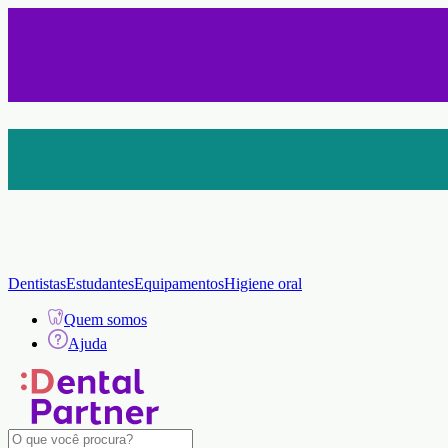
Gravação a Laser Grátis Personalize
seu instrumental
Frete Grátis Brasil - Nas compras acima de R$ 200
*Exceto toxina
Compre em até 12x sem juros - Nos cartões de crédito
*Parcela m
Dentistas
Estudantes
Equipamentos
Higiene oral
Quem somos
Ajuda