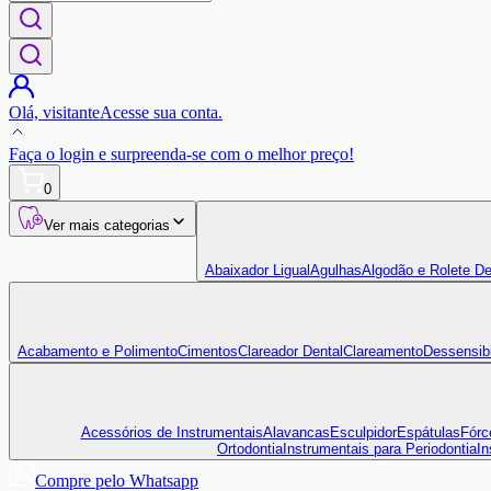
Olá,
visitante
Acesse sua conta.
Faça o login
e surpreenda-se com o
melhor preço!
0
Ver mais categorias
Abaixador Ligual
Agulhas
Algodão e Rolete De
Acabamento e Polimento
Cimentos
Clareador Dental
Clareamento
Dessensibi
Acessórios de Instrumentais
Alavancas
Esculpidor
Espátulas
Fórc
Ortodontia
Instrumentais para Periodontia
In
Compre pelo Whatsapp