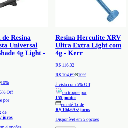
 de Resina
Resina Herculite XRV
ta Universal
Ultra Extra Light com
hade 4g Light -
4g - Kerr
R$ 116,32
R$ 104,69
10
%
10
%
à vista com
5
% Off
5
% Off
ou troque por
155
pontos
e por
em até
1
x
de
R$ 104,69
s/ juros
x
de
s/ juros
Disponível em
5
opções
 em
4
opções