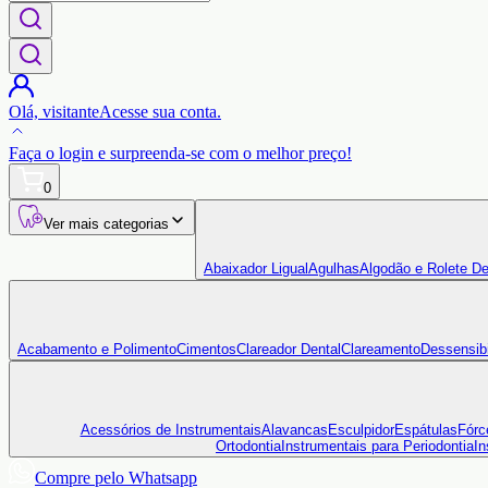
Olá,
visitante
Acesse sua conta.
Faça o login
e surpreenda-se com o
melhor preço!
0
Ver mais categorias
Abaixador Ligual
Agulhas
Algodão e Rolete De
Acabamento e Polimento
Cimentos
Clareador Dental
Clareamento
Dessensibi
Acessórios de Instrumentais
Alavancas
Esculpidor
Espátulas
Fórc
Ortodontia
Instrumentais para Periodontia
In
Compre pelo Whatsapp