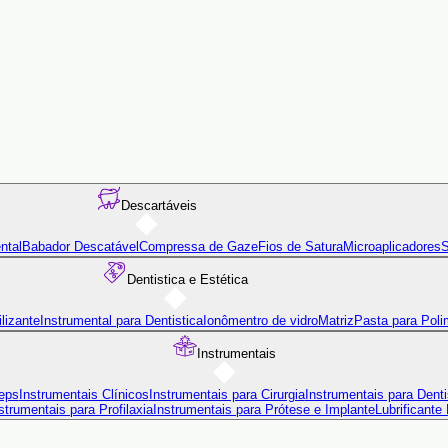
Descartáveis
ntal
Babador Descatável
Compressa de Gaze
Fios de Satura
Microaplicadores
S
Dentistica e Estética
lizante
Instrumental para Dentistica
Ionômentro de vidro
Matriz
Pasta para Poli
Instrumentais
eps
Instrumentais Clínicos
Instrumentais para Cirurgia
Instrumentais para Denti
strumentais para Profilaxia
Instrumentais para Prótese e Implante
Lubrificante