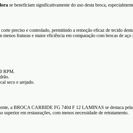
dora
se beneficiam significativamente do uso desta broca, especialmen
eciso e controlado, permitindo a remoção eficaz de tecido dental s
m menos fraturas e maior eficiência em comparação com brocas de aço i
000 RPM.
drão.
cal seco e arejado.
iciente, a BROCA CARBIDE FG 7404 F 12 LAMINAS se destaca pela sua
o superior em restaurações, com menos necessidade de retratamento.