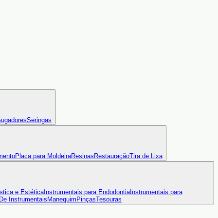
ugadores
Seringas
mento
Placa para Moldeira
Resinas
Restauração
Tira de Lixa
stica e Estética
Instrumentais para Endodontia
Instrumentais para
 De Instrumentais
Manequim
Pinças
Tesouras