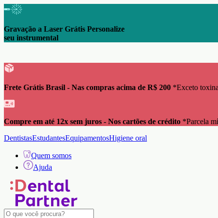
Gravação a Laser Grátis Personalize
seu instrumental
Frete Grátis Brasil - Nas compras acima de R$ 200
*Exceto toxina
Compre em até 12x sem juros - Nos cartões de crédito
*Parcela m
Dentistas
Estudantes
Equipamentos
Higiene oral
Quem somos
Ajuda