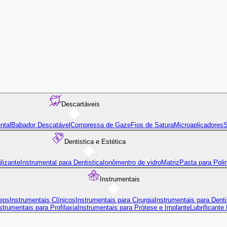
Descartáveis
ntal
Babador Descatável
Compressa de Gaze
Fios de Satura
Microaplicadores
S
Dentistica e Estética
lizante
Instrumental para Dentistica
Ionômentro de vidro
Matriz
Pasta para Poli
Instrumentais
eps
Instrumentais Clínicos
Instrumentais para Cirurgia
Instrumentais para Denti
strumentais para Profilaxia
Instrumentais para Prótese e Implante
Lubrificante