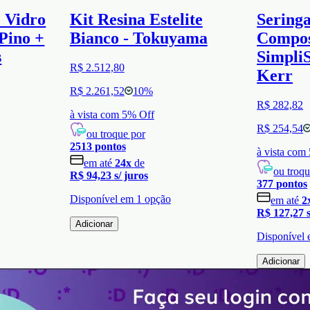
e Vidro
Kit Resina Estelite
Seringa
Pino +
Bianco - Tokuyama
Compos
s
SimpliS
R$ 2.512,80
Kerr
R$ 2.261,52
10
%
R$ 282,82
à vista com
5
% Off
R$ 254,54
ou troque por
2513
pontos
à vista com
em até
24
x
de
ou troqu
R$ 94,23
s/ juros
377
pontos
Disponível em
1
opção
em até
2
R$ 127,27
Adicionar
Disponível
Adicionar