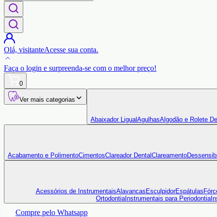
Olá,
visitante
Acesse sua conta.
Faça o login
e surpreenda-se com o
melhor preço!
0
Ver mais categorias
Abaixador Ligual
Agulhas
Algodão e Rolete De
Acabamento e Polimento
Cimentos
Clareador Dental
Clareamento
Dessensibi
Acessórios de Instrumentais
Alavancas
Esculpidor
Espátulas
Fórc
Ortodontia
Instrumentais para Periodontia
In
Compre pelo Whatsapp