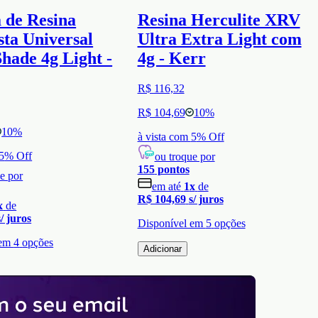
 de Resina
Resina Herculite XRV
ta Universal
Ultra Extra Light com
hade 4g Light -
4g - Kerr
R$ 116,32
R$ 104,69
10
%
10
%
à vista com
5
% Off
5
% Off
ou troque por
155
pontos
e por
em até
1
x
de
R$ 104,69
s/ juros
x
de
s/ juros
Disponível em
5
opções
 em
4
opções
Adicionar