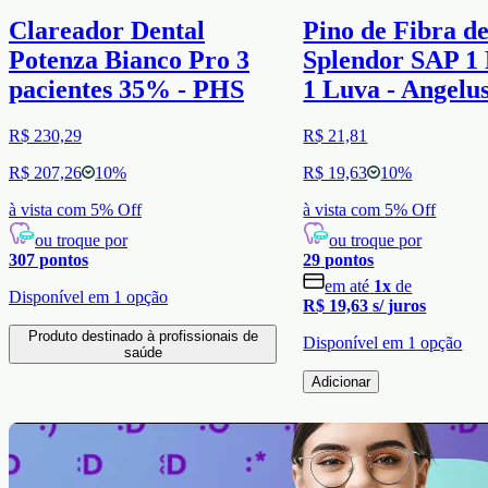
Clareador Dental
Pino de Fibra d
Potenza Bianco Pro 3
Splendor SAP 1 
pacientes 35% - PHS
1 Luva - Angelu
R$ 230,29
R$ 21,81
R$ 207,26
10
%
R$ 19,63
10
%
à vista com
5
% Off
à vista com
5
% Off
ou troque por
ou troque por
307
pontos
29
pontos
em até
1
x
de
Disponível em
1
opção
R$ 19,63
s/ juros
Produto destinado à profissionais de
Disponível em
1
opção
saúde
Adicionar