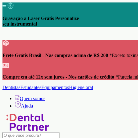
Gravação a Laser Grátis Personalize
seu instrumental
Frete Grátis Brasil - Nas compras acima de R$ 200
*Exceto toxina
Compre em até 12x sem juros - Nos cartões de crédito
*Parcela m
Dentistas
Estudantes
Equipamentos
Higiene oral
Quem somos
Ajuda