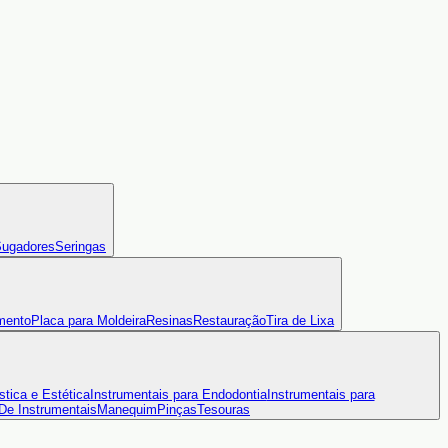
ugadores
Seringas
mento
Placa para Moldeira
Resinas
Restauração
Tira de Lixa
stica e Estética
Instrumentais para Endodontia
Instrumentais para
 De Instrumentais
Manequim
Pinças
Tesouras