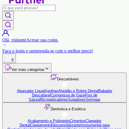
Olá,
visitante
Acesse sua conta.
Faça o login
e surpreenda-se com o
melhor preço!
0
Ver mais categorias
Descartáveis
Abaixador Ligual
Agulhas
Algodão e Rolete Dental
Babador
Descatável
Compressa de Gaze
Fios de
Satura
Microaplicadores
Sugadores
Seringas
Dentistica e Estética
Acabamento e Polimento
Cimentos
Clareador
Dental
Clareamento
Dessensibilizante
Instrumental para