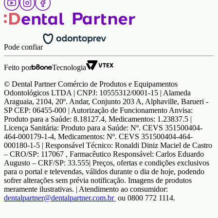
Pode confiar
Feito por
Tecnologia
© Dental Partner Comércio de Produtos e Equipamentos
Odontológicos LTDA | CNPJ: 10555312/0001-15 | Alameda
Araguaia, 2104, 20º. Andar, Conjunto 203 A, Alphaville, Barueri -
SP CEP: 06455-000 | Autorização de Funcionamento Anvisa:
Produto para a Saúde: 8.18127.4, Medicamentos: 1.23837.5 |
Licença Sanitária: Produto para a Saúde: Nº. CEVS 351500404-
464-000179-1-4, Medicamentos: Nº. CEVS 351500404-464-
000180-1-5 | Responsável Técnico: Ronaldi Diniz Maciel de Castro
– CRO/SP: 117067 , Farmacêutico Responsável: Carlos Eduardo
Augusto – CRF/SP: 33.555| Preços, ofertas e condições exclusivos
para o portal e televendas, válidos durante o dia de hoje, podendo
sofrer alterações sem prévia notificação. Imagens de produtos
meramente ilustrativas. | Atendimento ao consumidor:
dentalpartner@dentalpartner.com.br
ou 0800 772 1114.