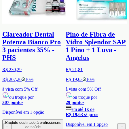
Clareador Dental
Pino de Fibra de
Potenza Bianco Pro
Vidro Splendor SAP
3 pacientes 35% -
1 Pino + 1 Luva -
PHS
Angelus
R$ 230,29
R$ 21,81
R$ 207,26
10
%
R$ 19,63
10
%
à vista com
5
% Off
à vista com
5
% Off
ou troque por
ou troque por
307
pontos
29
pontos
em até
1
x
de
Disponível em
1
opção
R$ 19,63
s/ juros
Produto destinado à profissionais
Disponível em
1
opção
de saúde