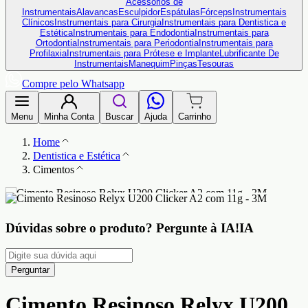
Acessórios de
Instrumentais
Alavancas
Esculpidor
Espátulas
Fórceps
Instrumentais
Clínicos
Instrumentais para Cirurgia
Instrumentais para Dentistica e
Estética
Instrumentais para Endodontia
Instrumentais para
Ortodontia
Instrumentais para Periodontia
Instrumentais para
Profilaxia
Instrumentais para Prótese e Implante
Lubrificante De
Instrumentais
Manequim
Pinças
Tesouras
Compre pelo Whatsapp
Menu
Minha Conta
Buscar
Ajuda
Carrinho
Home
Dentistica e Estética
Cimentos
Dúvidas sobre o produto?
Pergunte à IA!
IA
Perguntar
Cimento Resinoso Relyx U200