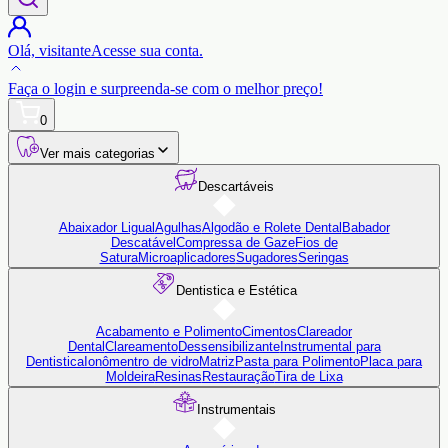
Olá,
visitante
Acesse sua conta.
Faça o login
e surpreenda-se com o
melhor preço!
0
Ver mais categorias
Descartáveis
Abaixador Ligual
Agulhas
Algodão e Rolete Dental
Babador
Descatável
Compressa de Gaze
Fios de
Satura
Microaplicadores
Sugadores
Seringas
Dentistica e Estética
Acabamento e Polimento
Cimentos
Clareador
Dental
Clareamento
Dessensibilizante
Instrumental para
Dentistica
Ionômentro de vidro
Matriz
Pasta para Polimento
Placa para
Moldeira
Resinas
Restauração
Tira de Lixa
Instrumentais