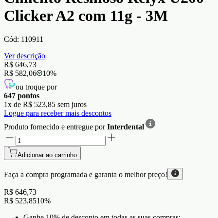
Clicker A2 com 11g - 3M
Cód:
110911
Ver descrição
R$ 646,73
R$ 582,06
10
%
ou troque por
647
pontos
1
x de
R$ 523,85
sem juros
Logue para receber mais descontos
Produto fornecido e entregue por
Interdental
Adicionar ao carrinho
Faça a compra programada e garanta o
melhor preço!
R$ 646,73
R$ 523,85
10
%
Ganhe 10% de desconto em todas as suas compras;