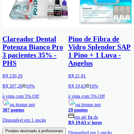
Clareador Dental
Pino de Fibra de
Potenza Bianco Pro
Vidro Splendor SAP
3 pacientes 35% -
1 Pino + 1 Luva -
PHS
Angelus
R$ 230,29
R$ 21,81
R$ 207,26
10
%
R$ 19,63
10
%
à vista com
5
% Off
à vista com
5
% Off
ou troque por
ou troque por
307
pontos
29
pontos
em até
1
x
de
Disponível em
1
opção
R$ 19,63
s/ juros
Produto destinado à profissionais
Disponível em
1
opção