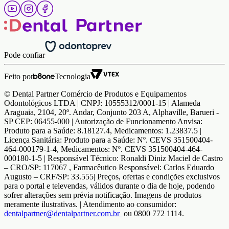
Pode confiar
Feito por
Tecnologia
© Dental Partner Comércio de Produtos e Equipamentos
Odontológicos LTDA | CNPJ: 10555312/0001-15 | Alameda
Araguaia, 2104, 20º. Andar, Conjunto 203 A, Alphaville, Barueri -
SP CEP: 06455-000 | Autorização de Funcionamento Anvisa:
Produto para a Saúde: 8.18127.4, Medicamentos: 1.23837.5 |
Licença Sanitária: Produto para a Saúde: Nº. CEVS 351500404-
464-000179-1-4, Medicamentos: Nº. CEVS 351500404-464-
000180-1-5 | Responsável Técnico: Ronaldi Diniz Maciel de Castro
– CRO/SP: 117067 , Farmacêutico Responsável: Carlos Eduardo
Augusto – CRF/SP: 33.555| Preços, ofertas e condições exclusivos
para o portal e televendas, válidos durante o dia de hoje, podendo
sofrer alterações sem prévia notificação. Imagens de produtos
meramente ilustrativas. | Atendimento ao consumidor:
dentalpartner@dentalpartner.com.br
ou 0800 772 1114.