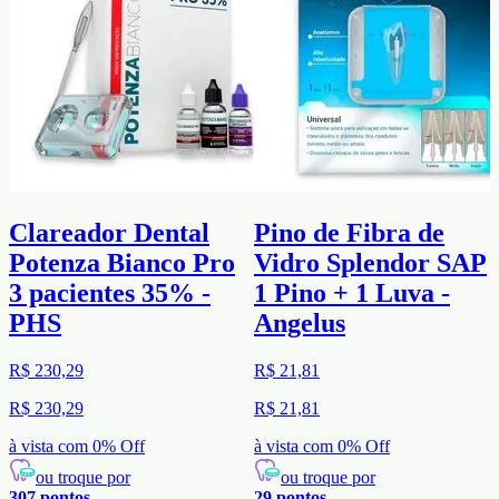
Clareador Dental
Pino de Fibra de
Potenza Bianco Pro
Vidro Splendor SAP
3 pacientes 35% -
1 Pino + 1 Luva -
PHS
Angelus
R$ 230,29
R$ 21,81
R$ 230,29
R$ 21,81
à vista com
0
% Off
à vista com
0
% Off
ou troque por
ou troque por
307
pontos
29
pontos