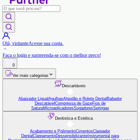
Olá,
visitante
Acesse sua conta.
Faça o login
e surpreenda-se com o
melhor preço!
0
Ver mais categorias
Descartáveis
Abaixador Ligual
Agulhas
Algodão e Rolete Dental
Babador
Descatável
Compressa de Gaze
Fios de
Satura
Microaplicadores
Sugadores
Seringas
Dentistica e Estética
Acabamento e Polimento
Cimentos
Clareador
Dental
Clareamento
Dessensibilizante
Instrumental para