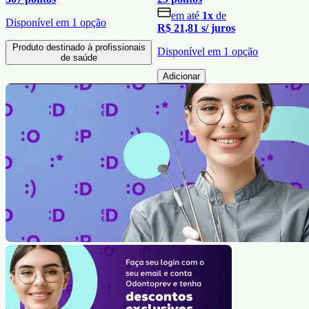
em até
1
x
de
Disponível em
1
opção
R$ 21,81
s/ juros
Produto destinado à profissionais
Disponível em
1
opção
de saúde
Adicionar