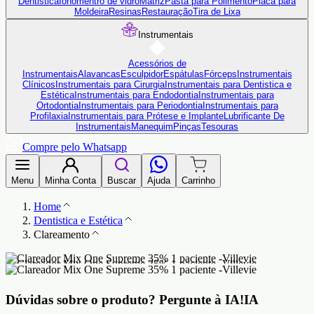
Dentistica
Ionômentro de vidro
Matriz
Pasta para Polimento
Placa para
Moldeira
Resinas
Restauração
Tira de Lixa
Instrumentais
Acessórios de
Instrumentais
Alavancas
Esculpidor
Espátulas
Fórceps
Instrumentais
Clínicos
Instrumentais para Cirurgia
Instrumentais para Dentistica e
Estética
Instrumentais para Endodontia
Instrumentais para
Ortodontia
Instrumentais para Periodontia
Instrumentais para
Profilaxia
Instrumentais para Prótese e Implante
Lubrificante De
Instrumentais
Manequim
Pinças
Tesouras
Compre pelo Whatsapp
Menu
Minha Conta
Buscar
Ajuda
Carrinho
Home
Dentistica e Estética
Clareamento
Dúvidas sobre o produto?
Pergunte à IA!
IA