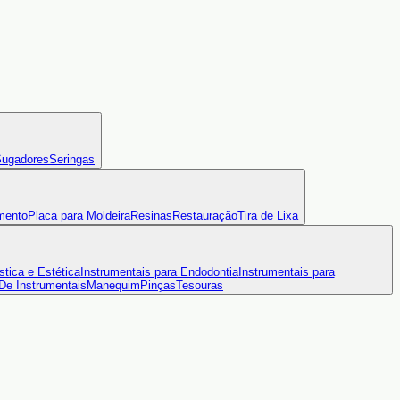
ugadores
Seringas
mento
Placa para Moldeira
Resinas
Restauração
Tira de Lixa
stica e Estética
Instrumentais para Endodontia
Instrumentais para
 De Instrumentais
Manequim
Pinças
Tesouras