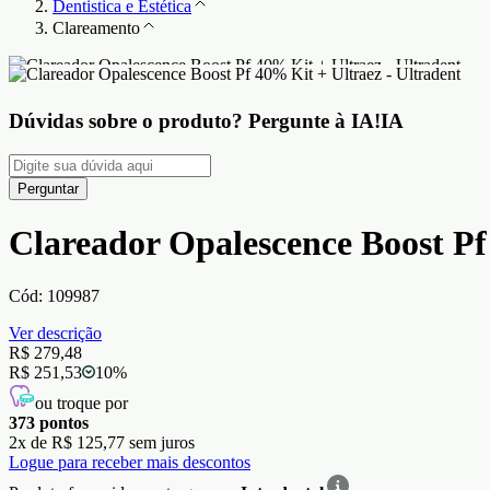
Dentistica e Estética
Clareamento
Dúvidas sobre o produto?
Pergunte à IA!
IA
Perguntar
Clareador Opalescence Boost Pf
Cód:
109987
Ver descrição
R$ 279,48
R$ 251,53
10
%
ou troque por
373
pontos
2
x de
R$ 125,77
sem juros
Logue para receber mais descontos