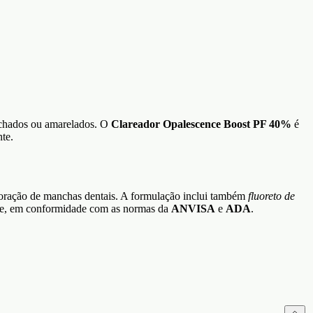
nchados ou amarelados. O
Clareador Opalescence Boost PF 40%
é
te.
loração de manchas dentais. A formulação inclui também
fluoreto de
dade, em conformidade com as normas da
ANVISA
e
ADA
.