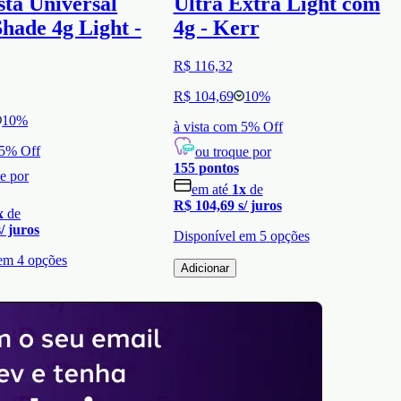
ta Universal
Ultra Extra Light com
hade 4g Light -
4g - Kerr
R$ 116,32
R$ 104,69
10
%
10
%
à vista com
5
% Off
5
% Off
ou troque por
155
pontos
e por
em até
1
x
de
R$ 104,69
s/ juros
x
de
s/ juros
Disponível em
5
opções
 em
4
opções
Adicionar