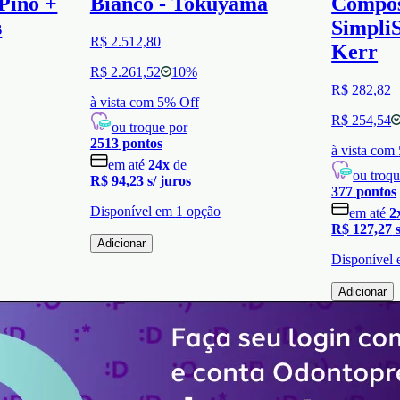
Pino +
Bianco - Tokuyama
Compos
s
SimpliS
R$ 2.512,80
Kerr
R$ 2.261,52
10
%
R$ 282,82
à vista com
5
% Off
R$ 254,54
ou troque por
2513
pontos
à vista com
em até
24
x
de
ou troqu
R$ 94,23
s/ juros
377
pontos
Disponível em
1
opção
em até
2
R$ 127,27
Adicionar
Disponível
Adicionar