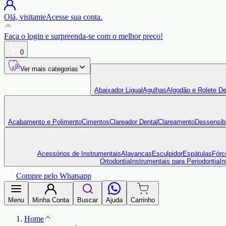
Olá,
visitante
Acesse sua conta.
Faça o login
e surpreenda-se com o
melhor preço!
0
Ver mais categorias
Abaixador Ligual
Agulhas
Algodão e Rolete De
Acabamento e Polimento
Cimentos
Clareador Dental
Clareamento
Dessensibi
Acessórios de Instrumentais
Alavancas
Esculpidor
Espátulas
Fórc
Ortodontia
Instrumentais para Periodontia
In
Compre pelo Whatsapp
Menu
Minha Conta
Buscar
Ajuda
Carrinho
Home