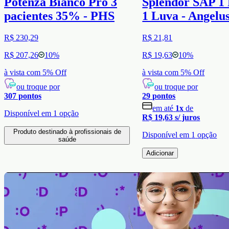
Potenza Bianco Pro 3
Splendor SAP 1 
pacientes 35% - PHS
1 Luva - Angelu
R$ 230,29
R$ 21,81
R$ 207,26
10
%
R$ 19,63
10
%
à vista com
5
% Off
à vista com
5
% Off
ou troque por
ou troque por
307
pontos
29
pontos
em até
1
x
de
Disponível em
1
opção
R$ 19,63
s/ juros
Produto destinado à profissionais de
Disponível em
1
opção
saúde
Adicionar