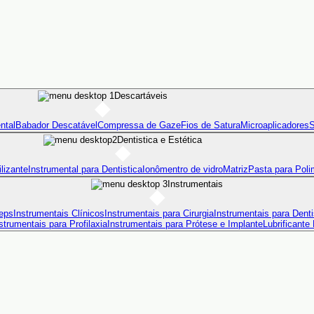
Descartáveis
ntal
Babador Descatável
Compressa de Gaze
Fios de Satura
Microaplicadores
S
Dentistica e Estética
lizante
Instrumental para Dentistica
Ionômentro de vidro
Matriz
Pasta para Poli
Instrumentais
eps
Instrumentais Clínicos
Instrumentais para Cirurgia
Instrumentais para Denti
strumentais para Profilaxia
Instrumentais para Prótese e Implante
Lubrificante