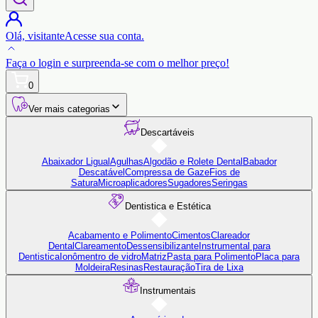
Olá,
visitante
Acesse sua conta.
Faça o login
e surpreenda-se com o
melhor preço!
0
Ver mais categorias
Descartáveis
Abaixador Ligual
Agulhas
Algodão e Rolete Dental
Babador
Descatável
Compressa de Gaze
Fios de
Satura
Microaplicadores
Sugadores
Seringas
Dentistica e Estética
Acabamento e Polimento
Cimentos
Clareador
Dental
Clareamento
Dessensibilizante
Instrumental para
Dentistica
Ionômentro de vidro
Matriz
Pasta para Polimento
Placa para
Moldeira
Resinas
Restauração
Tira de Lixa
Instrumentais