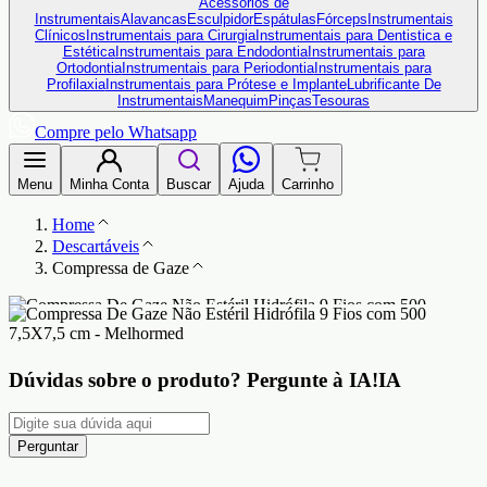
Acessórios de
Instrumentais
Alavancas
Esculpidor
Espátulas
Fórceps
Instrumentais
Clínicos
Instrumentais para Cirurgia
Instrumentais para Dentistica e
Estética
Instrumentais para Endodontia
Instrumentais para
Ortodontia
Instrumentais para Periodontia
Instrumentais para
Profilaxia
Instrumentais para Prótese e Implante
Lubrificante De
Instrumentais
Manequim
Pinças
Tesouras
Compre pelo Whatsapp
Menu
Minha Conta
Buscar
Ajuda
Carrinho
Home
Descartáveis
Compressa de Gaze
Dúvidas sobre o produto?
Pergunte à IA!
IA
Perguntar