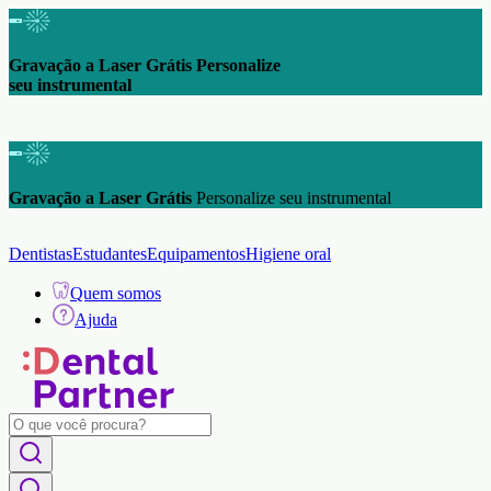
Gravação a Laser Grátis Personalize
seu instrumental
Gravação a Laser Grátis
Personalize seu instrumental
Dentistas
Estudantes
Equipamentos
Higiene oral
Quem somos
Ajuda