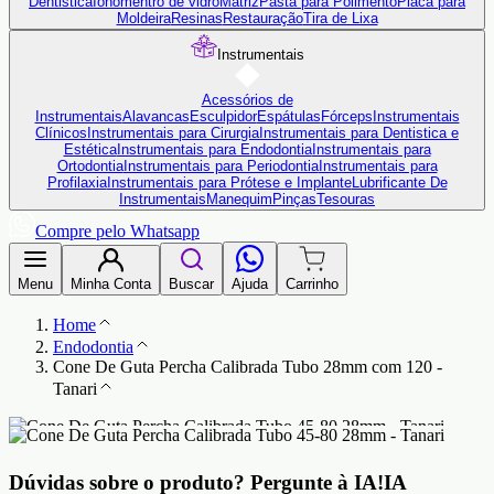
Dentistica
Ionômentro de vidro
Matriz
Pasta para Polimento
Placa para
Moldeira
Resinas
Restauração
Tira de Lixa
Instrumentais
Acessórios de
Instrumentais
Alavancas
Esculpidor
Espátulas
Fórceps
Instrumentais
Clínicos
Instrumentais para Cirurgia
Instrumentais para Dentistica e
Estética
Instrumentais para Endodontia
Instrumentais para
Ortodontia
Instrumentais para Periodontia
Instrumentais para
Profilaxia
Instrumentais para Prótese e Implante
Lubrificante De
Instrumentais
Manequim
Pinças
Tesouras
Compre pelo Whatsapp
Menu
Minha Conta
Buscar
Ajuda
Carrinho
Home
Endodontia
Cone De Guta Percha Calibrada Tubo 28mm com 120 -
Tanari
Dúvidas sobre o produto?
Pergunte à IA!
IA