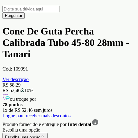
Perguntar
Cone De Guta Percha
Calibrada Tubo 45-80 28mm -
Tanari
Cód:
109991
Ver descrição
R$ 58,29
R$ 52,46
10
%
ou troque por
78
pontos
1
x de
R$ 52,46
sem juros
Logue para receber mais descontos
Produto fornecido e entregue por
Interdental
Escolha uma opção
Escolha uma opção