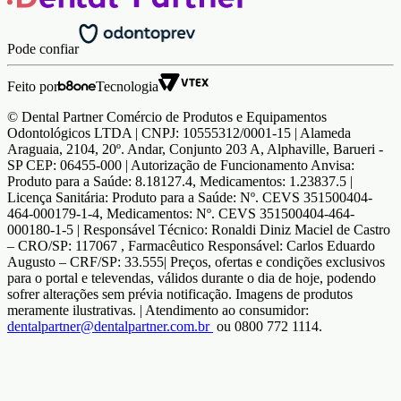
Pode confiar
Feito por
Tecnologia
© Dental Partner Comércio de Produtos e Equipamentos
Odontológicos LTDA | CNPJ: 10555312/0001-15 | Alameda
Araguaia, 2104, 20º. Andar, Conjunto 203 A, Alphaville, Barueri -
SP CEP: 06455-000 | Autorização de Funcionamento Anvisa:
Produto para a Saúde: 8.18127.4, Medicamentos: 1.23837.5 |
Licença Sanitária: Produto para a Saúde: Nº. CEVS 351500404-
464-000179-1-4, Medicamentos: Nº. CEVS 351500404-464-
000180-1-5 | Responsável Técnico: Ronaldi Diniz Maciel de Castro
– CRO/SP: 117067 , Farmacêutico Responsável: Carlos Eduardo
Augusto – CRF/SP: 33.555| Preços, ofertas e condições exclusivos
para o portal e televendas, válidos durante o dia de hoje, podendo
sofrer alterações sem prévia notificação. Imagens de produtos
meramente ilustrativas. | Atendimento ao consumidor:
dentalpartner@dentalpartner.com.br
ou 0800 772 1114.