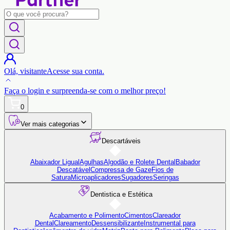
Olá,
visitante
Acesse sua conta.
Faça o login
e surpreenda-se com o
melhor preço!
0
Ver mais categorias
Descartáveis
Abaixador Ligual
Agulhas
Algodão e Rolete Dental
Babador
Descatável
Compressa de Gaze
Fios de
Satura
Microaplicadores
Sugadores
Seringas
Dentistica e Estética
Acabamento e Polimento
Cimentos
Clareador
Dental
Clareamento
Dessensibilizante
Instrumental para