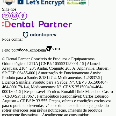
Siga-nos
Pode confiar
Feito por
Tecnologia
© Dental Partner Comércio de Produtos e Equipamentos
Odontológicos LTDA | CNPJ: 10555312/0001-15 | Alameda
Araguaia, 2104, 20º. Andar, Conjunto 203 A, Alphaville, Barueri -
SP CEP: 06455-000 | Autorização de Funcionamento Anvisa:
Produto para a Saúde: 8.18127.4, Medicamentos: 1.23837.5 |
Licença Sanitária: Produto para a Saúde: Nº. CEVS 351500404-
464-000179-1-4, Medicamentos: Nº. CEVS 351500404-464-
000180-1-5 | Responsável Técnico: Ronaldi Diniz Maciel de Castro
– CRO/SP: 117067 , Farmacêutico Responsável: Carlos Eduardo
Augusto – CRF/SP: 33.555| Preços, ofertas e condições exclusivos
para o portal e televendas, válidos durante o dia de hoje, podendo
sofrer alterações sem prévia notificação. Imagens de produtos
meramente ilustrativas. | Atendimento ao consumidor: