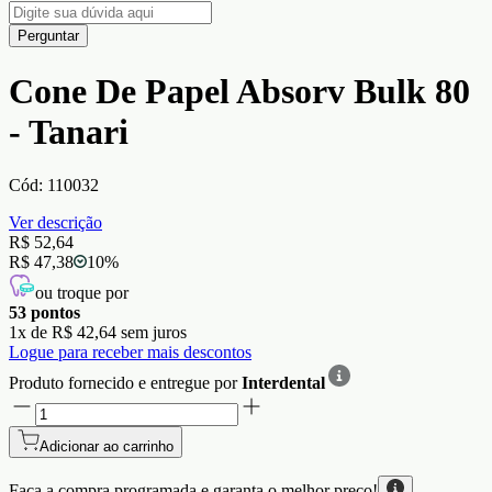
Perguntar
Cone De Papel Absorv Bulk 80
- Tanari
Cód:
110032
Ver descrição
R$ 52,64
R$ 47,38
10
%
ou troque por
53
pontos
1
x de
R$ 42,64
sem juros
Logue para receber mais descontos
Produto fornecido e entregue por
Interdental
Adicionar ao carrinho
Faça a compra programada e garanta o
melhor preço!