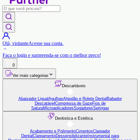
Olá,
visitante
Acesse sua conta.
Faça o login
e surpreenda-se com o
melhor preço!
0
Ver mais categorias
Descartáveis
Abaixador Ligual
Agulhas
Algodão e Rolete Dental
Babador
Descatável
Compressa de Gaze
Fios de
Satura
Microaplicadores
Sugadores
Seringas
Dentistica e Estética
Acabamento e Polimento
Cimentos
Clareador
Dental
Clareamento
Dessensibilizante
Instrumental para