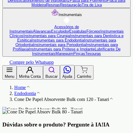
Dentistica
Ionômentro de vidro
Matriz
Pasta para Polimento
Placa para
Moldeira
Resinas
Restauração
Tira de Lixa
Instrumentais
Acessórios de
Instrumentais
Alavancas
Esculpidor
Espátulas
Fórceps
Instrumentais
Clínicos
Instrumentais para Cirurgia
Instrumentais para Dentistica e
Estética
Instrumentais para Endodontia
Instrumentais para
Ortodontia
Instrumentais para Periodontia
Instrumentais para
Profilaxia
Instrumentais para Prótese e Implante
Lubrificante De
Instrumentais
Manequim
Pinças
Tesouras
Compre pelo Whatsapp
Menu
Minha Conta
Buscar
Ajuda
Carrinho
Home
Endodontia
Cone De Papel Absorvente Bulk com 120 - Tanari
Dúvidas sobre o produto?
Pergunte à IA!
IA