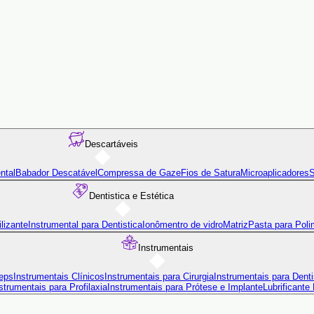
Descartáveis
ntal
Babador Descatável
Compressa de Gaze
Fios de Satura
Microaplicadores
S
Dentistica e Estética
lizante
Instrumental para Dentistica
Ionômentro de vidro
Matriz
Pasta para Poli
Instrumentais
eps
Instrumentais Clínicos
Instrumentais para Cirurgia
Instrumentais para Denti
strumentais para Profilaxia
Instrumentais para Prótese e Implante
Lubrificante