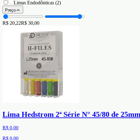
Limas Endodônticas
(
2
)
Preço
R$ 20,22
R$ 30,00
Lima Hedstrom 2ª Série N° 45/80 de 25mm
R$ 0,00
R$ 0,00