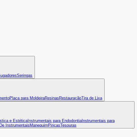
ugadores
Seringas
mento
Placa para Moldeira
Resinas
Restauração
Tira de Lixa
stica e Estética
Instrumentais para Endodontia
Instrumentais para
 De Instrumentais
Manequim
Pinças
Tesouras