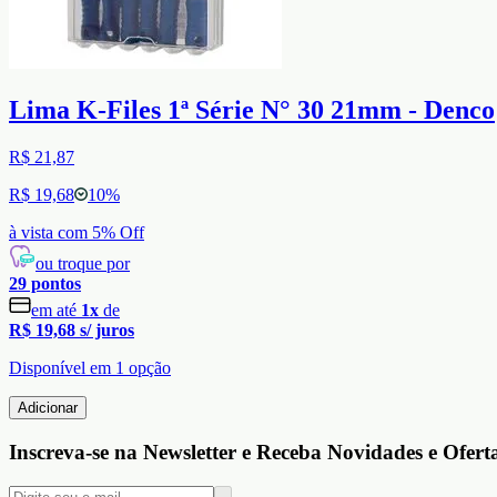
Lima K-Files 1ª Série N° 30 21mm - Denco
R$ 21,87
R$ 19,68
10
%
à vista com
5
% Off
ou troque por
29
pontos
em até
1
x
de
R$ 19,68
s/ juros
Disponível em
1
opção
Adicionar
Inscreva-se na Newsletter e Receba Novidades e Ofert