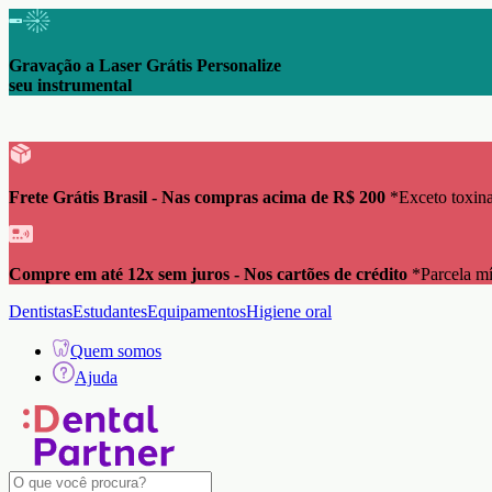
Gravação a Laser Grátis Personalize
seu instrumental
Frete Grátis Brasil - Nas compras acima de R$ 200
*Exceto toxina
Compre em até 12x sem juros - Nos cartões de crédito
*Parcela m
Dentistas
Estudantes
Equipamentos
Higiene oral
Quem somos
Ajuda