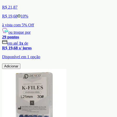
R$ 21,87
R$ 19,68
10
%
à vista com
5
% Off
ou troque por
29
pontos
em até
1
x
de
R$ 19,68
s/ juros
Disponível em
1
opção
Adicionar