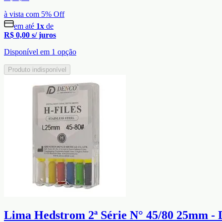
à vista com
5
% Off
em até
1
x
de
R$ 0,00
s/ juros
Disponível em
1
opção
Produto indisponível
Lima Hedstrom 2ª Série N° 45/80 25mm - 