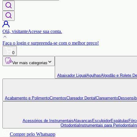
Olá,
visitante
Acesse sua conta.
Faça o login
e surpreenda-se com o
melhor preço!
0
Ver mais categorias
Abaixador Ligual
Agulhas
Algodão e Rolete De
Acabamento e Polimento
Cimentos
Clareador Dental
Clareamento
Dessensibi
Acessórios de Instrumentais
Alavancas
Esculpidor
Espátulas
Fórc
Ortodontia
Instrumentais para Periodontia
In
Compre pelo Whatsapp