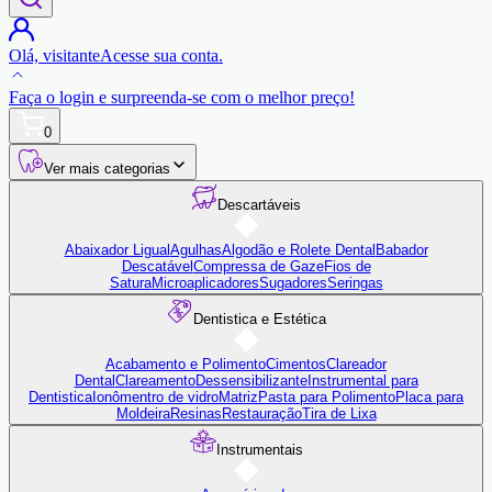
Olá,
visitante
Acesse sua conta.
Faça o login
e surpreenda-se com o
melhor preço!
0
Ver mais categorias
Descartáveis
Abaixador Ligual
Agulhas
Algodão e Rolete Dental
Babador
Descatável
Compressa de Gaze
Fios de
Satura
Microaplicadores
Sugadores
Seringas
Dentistica e Estética
Acabamento e Polimento
Cimentos
Clareador
Dental
Clareamento
Dessensibilizante
Instrumental para
Dentistica
Ionômentro de vidro
Matriz
Pasta para Polimento
Placa para
Moldeira
Resinas
Restauração
Tira de Lixa
Instrumentais