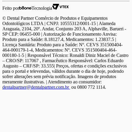
Feito por
Tecnologia
© Dental Partner Comércio de Produtos e Equipamentos
Odontológicos LTDA | CNPJ: 10555312/0001-15 | Alameda
Araguaia, 2104, 20º. Andar, Conjunto 203 A, Alphaville, Barueri -
SP CEP: 06455-000 | Autorização de Funcionamento Anvisa:
Produto para a Saúde: 8.18127.4, Medicamentos: 1.23837.5 |
Licença Sanitária: Produto para a Saúde: Nº. CEVS 351500404-
464-000179-1-4, Medicamentos: Nº. CEVS 351500404-464-
000180-1-5 | Responsável Técnico: Ronaldi Diniz Maciel de Castro
– CRO/SP: 117067 , Farmacêutico Responsável: Carlos Eduardo
Augusto – CRF/SP: 33.555| Preços, ofertas e condições exclusivos
para o portal e televendas, válidos durante o dia de hoje, podendo
sofrer alterações sem prévia notificação. Imagens de produtos
meramente ilustrativas. | Atendimento ao consumidor:
dentalpartner@dentalpartner.com.br
ou 0800 772 1114.