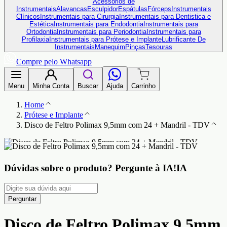
Acessórios de
Instrumentais
Alavancas
Esculpidor
Espátulas
Fórceps
Instrumentais
Clínicos
Instrumentais para Cirurgia
Instrumentais para Dentistica e
Estética
Instrumentais para Endodontia
Instrumentais para
Ortodontia
Instrumentais para Periodontia
Instrumentais para
Profilaxia
Instrumentais para Prótese e Implante
Lubrificante De
Instrumentais
Manequim
Pinças
Tesouras
Compre pelo Whatsapp
Menu
Minha Conta
Buscar
Ajuda
Carrinho
Home
Prótese e Implante
Disco de Feltro Polimax 9,5mm com 24 + Mandril - TDV
Dúvidas sobre o produto?
Pergunte à IA!
IA
Perguntar
Disco de Feltro Polimax 9,5mm