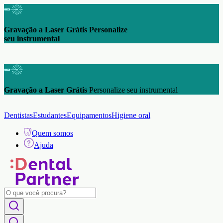
Gravação a Laser Grátis Personalize
seu instrumental
Gravação a Laser Grátis
Personalize seu instrumental
Dentistas
Estudantes
Equipamentos
Higiene oral
Quem somos
Ajuda