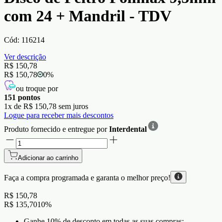
com 24 + Mandril - TDV
Cód:
116214
Ver descrição
R$ 150,78
R$ 150,78
0
%
ou troque por
151
pontos
1
x de
R$ 150,78
sem juros
Logue para receber mais descontos
Produto fornecido e entregue por
Interdental
Adicionar ao carrinho
Faça a compra programada e garanta o
melhor preço!
R$ 150,78
R$ 135,70
10
%
Ganhe 10% de desconto em todas as suas compras;