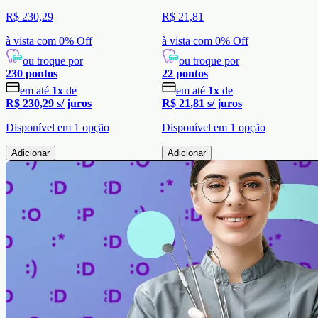
R$ 230,29
R$ 21,81
à vista com
0
% Off
à vista com
0
% Off
ou troque por
ou troque por
230
pontos
22
pontos
em até
1
x
de
em até
1
x
de
R$ 230,29
s/ juros
R$ 21,81
s/ juros
Disponível em
1
opção
Disponível em
1
opção
Adicionar
Adicionar