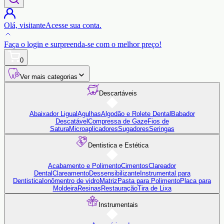
Olá,
visitante
Acesse sua conta.
Faça o login
e surpreenda-se com o
melhor preço!
0
Ver mais categorias
Descartáveis
Abaixador Ligual
Agulhas
Algodão e Rolete Dental
Babador
Descatável
Compressa de Gaze
Fios de
Satura
Microaplicadores
Sugadores
Seringas
Dentistica e Estética
Acabamento e Polimento
Cimentos
Clareador
Dental
Clareamento
Dessensibilizante
Instrumental para
Dentistica
Ionômentro de vidro
Matriz
Pasta para Polimento
Placa para
Moldeira
Resinas
Restauração
Tira de Lixa
Instrumentais