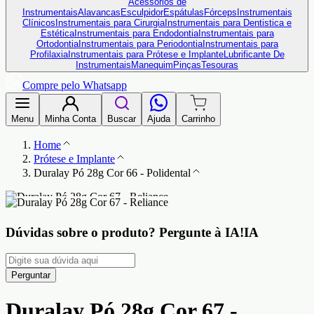
Acessórios de
Instrumentais
Alavancas
Esculpidor
Espátulas
Fórceps
Instrumentais
Clínicos
Instrumentais para Cirurgia
Instrumentais para Dentistica e
Estética
Instrumentais para Endodontia
Instrumentais para
Ortodontia
Instrumentais para Periodontia
Instrumentais para
Profilaxia
Instrumentais para Prótese e Implante
Lubrificante De
Instrumentais
Manequim
Pinças
Tesouras
Compre pelo Whatsapp
Menu
Minha Conta
Buscar
Ajuda
Carrinho
Home
Prótese e Implante
Duralay Pó 28g Cor 66 - Polidental
Dúvidas sobre o produto?
Pergunte à IA!
IA
Perguntar
Duralay Pó 28g Cor 67 -