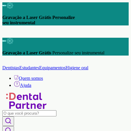
Gravação a Laser Grátis Personalize
seu instrumental
Gravação a Laser Grátis
Personalize seu instrumental
Dentistas
Estudantes
Equipamentos
Higiene oral
Quem somos
Ajuda