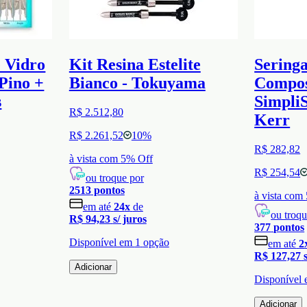
e Vidro
Kit Resina Estelite
Seringa
Pino +
Bianco - Tokuyama
Compos
s
SimpliS
R$ 2.512,80
Kerr
R$ 2.261,52
10
%
R$ 282,82
à vista com
5
% Off
R$ 254,54
ou troque por
2513
pontos
à vista com
em até
24
x
de
ou troqu
R$ 94,23
s/ juros
377
pontos
Disponível em
1
opção
em até
2
R$ 127,27
Adicionar
Disponível
Adicionar