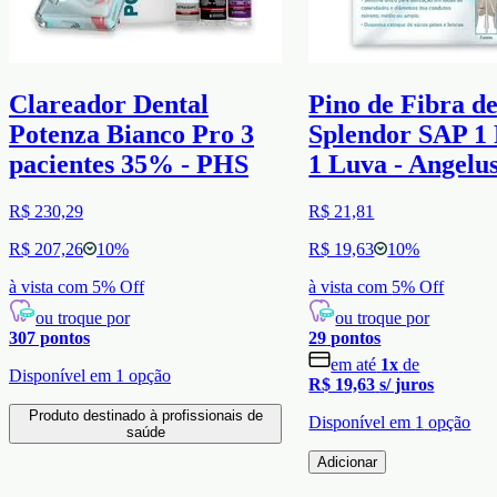
Clareador Dental
Pino de Fibra d
Potenza Bianco Pro 3
Splendor SAP 1 
pacientes 35% - PHS
1 Luva - Angelu
R$ 230,29
R$ 21,81
R$ 207,26
10
%
R$ 19,63
10
%
à vista com
5
% Off
à vista com
5
% Off
ou troque por
ou troque por
307
pontos
29
pontos
em até
1
x
de
Disponível em
1
opção
R$ 19,63
s/ juros
Produto destinado à profissionais de
Disponível em
1
opção
saúde
Adicionar