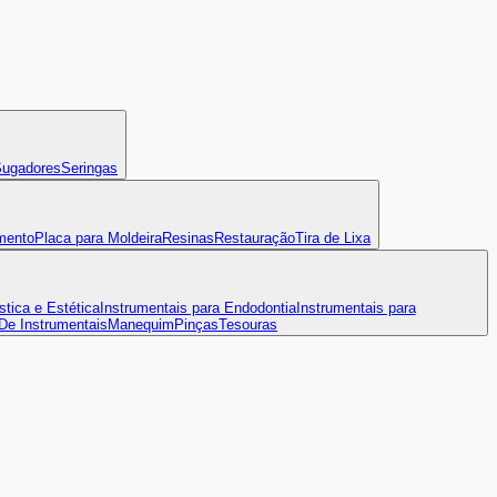
ugadores
Seringas
mento
Placa para Moldeira
Resinas
Restauração
Tira de Lixa
stica e Estética
Instrumentais para Endodontia
Instrumentais para
 De Instrumentais
Manequim
Pinças
Tesouras