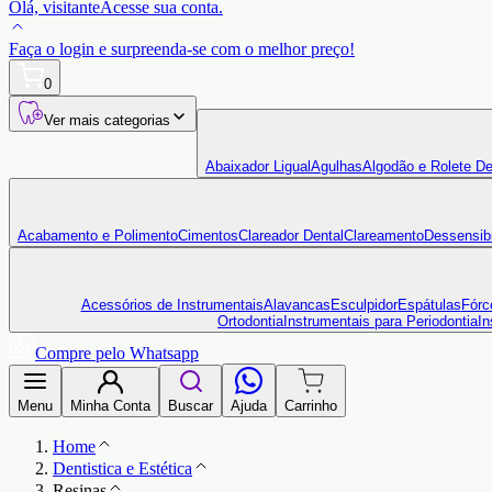
Olá,
visitante
Acesse sua conta.
Faça o login
e surpreenda-se com o
melhor preço!
0
Ver mais categorias
Abaixador Ligual
Agulhas
Algodão e Rolete De
Acabamento e Polimento
Cimentos
Clareador Dental
Clareamento
Dessensibi
Acessórios de Instrumentais
Alavancas
Esculpidor
Espátulas
Fórc
Ortodontia
Instrumentais para Periodontia
In
Compre pelo Whatsapp
Menu
Minha Conta
Buscar
Ajuda
Carrinho
Home
Dentistica e Estética
Resinas