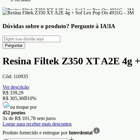
Dúvidas sobre o produto?
Pergunte à IA!
IA
Perguntar
Resina Filtek Z350 XT A2E 4g 
Cód:
110935
Ver descrição
R$ 339,29
R$ 305,36
10
%
ou troque por
452
pontos
3
x de
R$ 101,78
sem juros
Logue para receber mais descontos
Produto fornecido e entregue por
Interdental