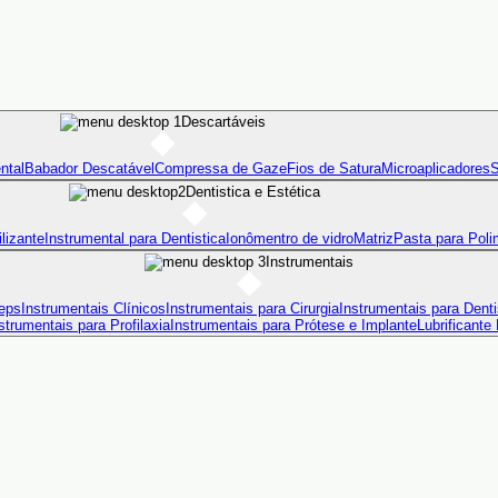
Descartáveis
ntal
Babador Descatável
Compressa de Gaze
Fios de Satura
Microaplicadores
S
Dentistica e Estética
lizante
Instrumental para Dentistica
Ionômentro de vidro
Matriz
Pasta para Poli
Instrumentais
eps
Instrumentais Clínicos
Instrumentais para Cirurgia
Instrumentais para Denti
strumentais para Profilaxia
Instrumentais para Prótese e Implante
Lubrificante