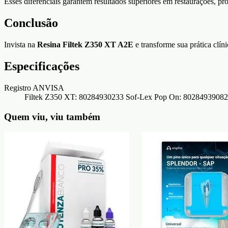
Esses diferenciais garantem resultados superiores em restaurações, pro
Conclusão
Invista na
Resina Filtek Z350 XT A2E
e transforme sua prática clín
Especificações
Registro ANVISA
Filtek Z350 XT: 80284930233 Sof-Lex Pop On: 80284939082
Quem viu, viu também