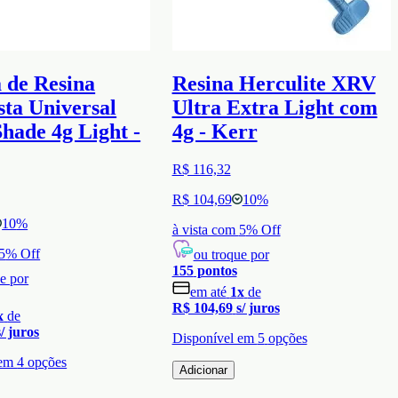
 de Resina
Resina Herculite XRV
ta Universal
Ultra Extra Light com
hade 4g Light -
4g - Kerr
R$ 116,32
R$ 104,69
10
%
10
%
à vista com
5
% Off
5
% Off
ou troque por
155
pontos
e por
em até
1
x
de
R$ 104,69
s/ juros
x
de
s/ juros
Disponível em
5
opções
 em
4
opções
Adicionar