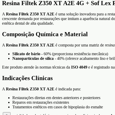
Resina Filtek Z350 XT A2E 4G + Sof Lex 
A
Resina Filtek Z350 XT A2E
é uma solução inovadora para a restau
crescente demanda por restaurações que imitam a aparência natural do
estética dental de alta qualidade.
Composição Química e Material
A
Resina Filtek Z350 XT A2E
é composta por uma matriz de
resin
Silicato de bário
- 60% (proporciona resistência mecânica)
Nanopartículas de sílica
- 40% (oferece acabamento liso e bri
Este produto atende às normas técnicas da
ISO 4049
e é registrado n
Indicações Clínicas
A
Resina Filtek Z350 XT A2E
é indicada para:
Restaurações diretas em dentes anteriores e posteriores
Reparos em restaurações existentes
Tratamentos estéticos em casos de hipoplasia do esmalte