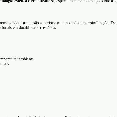
tologia estética
e
restauradora
, especialmente em condições bucais qu
 promovendo uma adesão superior e minimizando a microinfiltração. Es
ionais em durabilidade e estética.
mperatura: ambiente
onais