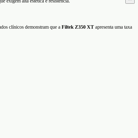
e exigem alta estética e resistência.
tudos clínicos demonstram que a
Filtek Z350 XT
apresenta uma taxa