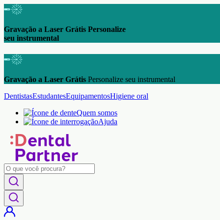
Gravação a Laser Grátis Personalize
seu instrumental
Gravação a Laser Grátis
Personalize seu instrumental
Dentistas
Estudantes
Equipamentos
Higiene oral
Quem somos
Ajuda