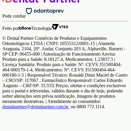
Pode confiar
Feito por
Tecnologia
© Dental Partner Comércio de Produtos e Equipamentos
Odontológicos LTDA | CNPJ: 10555312/0001-15 | Alameda
Araguaia, 2104, 20º. Andar, Conjunto 203 A, Alphaville, Barueri -
SP CEP: 06455-000 | Autorização de Funcionamento Anvisa:
Produto para a Saúde: 8.18127.4, Medicamentos: 1.23837.5 |
Licença Sanitária: Produto para a Saúde: Nº. CEVS 351500404-
464-000179-1-4, Medicamentos: Nº. CEVS 351500404-464-
000180-1-5 | Responsável Técnico: Ronaldi Diniz Maciel de Castro
– CRO/SP: 117067 , Farmacêutico Responsável: Carlos Eduardo
Augusto – CRF/SP: 33.555| Preços, ofertas e condições exclusivos
para o portal e televendas, válidos durante o dia de hoje, podendo
sofrer alterações sem prévia notificação. Imagens de produtos
meramente ilustrativas. | Atendimento ao consumidor:
dentalpartner@dentalpartner.com.br
ou 0800 772 1114.