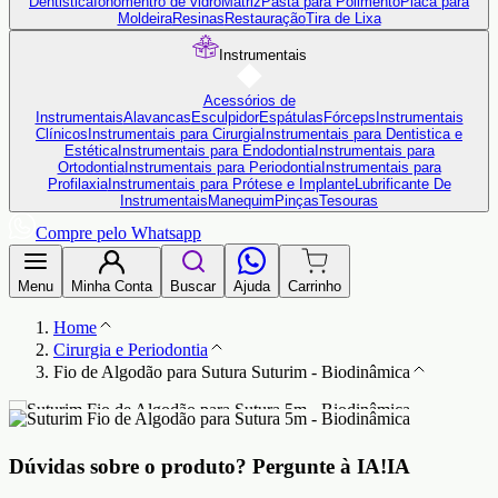
Dentistica
Ionômentro de vidro
Matriz
Pasta para Polimento
Placa para
Moldeira
Resinas
Restauração
Tira de Lixa
Instrumentais
Acessórios de
Instrumentais
Alavancas
Esculpidor
Espátulas
Fórceps
Instrumentais
Clínicos
Instrumentais para Cirurgia
Instrumentais para Dentistica e
Estética
Instrumentais para Endodontia
Instrumentais para
Ortodontia
Instrumentais para Periodontia
Instrumentais para
Profilaxia
Instrumentais para Prótese e Implante
Lubrificante De
Instrumentais
Manequim
Pinças
Tesouras
Compre pelo Whatsapp
Menu
Minha Conta
Buscar
Ajuda
Carrinho
Home
Cirurgia e Periodontia
Fio de Algodão para Sutura Suturim - Biodinâmica
Dúvidas sobre o produto?
Pergunte à IA!
IA