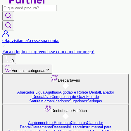
Olá,
visitante
Acesse sua conta.
Faça o login
e surpreenda-se com o
melhor preço!
0
Ver mais categorias
Descartáveis
Abaixador Ligual
Agulhas
Algodão e Rolete Dental
Babador
Descatável
Compressa de Gaze
Fios de
Satura
Microaplicadores
Sugadores
Seringas
Dentistica e Estética
Acabamento e Polimento
Cimentos
Clareador
Dental
Clareamento
Dessensibilizante
Instrumental para