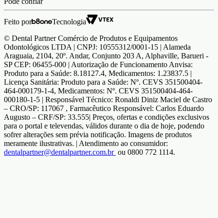
Pode confiar
Feito por
Tecnologia
© Dental Partner Comércio de Produtos e Equipamentos
Odontológicos LTDA | CNPJ: 10555312/0001-15 | Alameda
Araguaia, 2104, 20º. Andar, Conjunto 203 A, Alphaville, Barueri -
SP CEP: 06455-000 | Autorização de Funcionamento Anvisa:
Produto para a Saúde: 8.18127.4, Medicamentos: 1.23837.5 |
Licença Sanitária: Produto para a Saúde: Nº. CEVS 351500404-
464-000179-1-4, Medicamentos: Nº. CEVS 351500404-464-
000180-1-5 | Responsável Técnico: Ronaldi Diniz Maciel de Castro
– CRO/SP: 117067 , Farmacêutico Responsável: Carlos Eduardo
Augusto – CRF/SP: 33.555| Preços, ofertas e condições exclusivos
para o portal e televendas, válidos durante o dia de hoje, podendo
sofrer alterações sem prévia notificação. Imagens de produtos
meramente ilustrativas. | Atendimento ao consumidor:
dentalpartner@dentalpartner.com.br
ou 0800 772 1114.