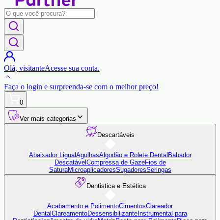
Olá,
visitante
Acesse sua conta.
Faça o login
e surpreenda-se com o
melhor preço!
0
Ver mais categorias
Descartáveis
Abaixador Ligual
Agulhas
Algodão e Rolete Dental
Babador
Descatável
Compressa de Gaze
Fios de
Satura
Microaplicadores
Sugadores
Seringas
Dentistica e Estética
Acabamento e Polimento
Cimentos
Clareador
Dental
Clareamento
Dessensibilizante
Instrumental para