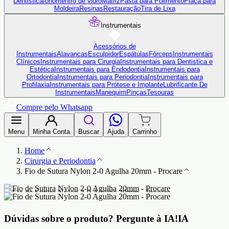
Dentistica
Ionômentro de vidro
Matriz
Pasta para Polimento
Placa para
Moldeira
Resinas
Restauração
Tira de Lixa
Instrumentais
Acessórios de
Instrumentais
Alavancas
Esculpidor
Espátulas
Fórceps
Instrumentais
Clínicos
Instrumentais para Cirurgia
Instrumentais para Dentistica e
Estética
Instrumentais para Endodontia
Instrumentais para
Ortodontia
Instrumentais para Periodontia
Instrumentais para
Profilaxia
Instrumentais para Prótese e Implante
Lubrificante De
Instrumentais
Manequim
Pinças
Tesouras
Compre pelo Whatsapp
Menu
Minha Conta
Buscar
Ajuda
Carrinho
Home
Cirurgia e Periodontia
Fio de Sutura Nylon 2-0 Agulha 20mm - Procare
Dúvidas sobre o produto?
Pergunte à IA!
IA