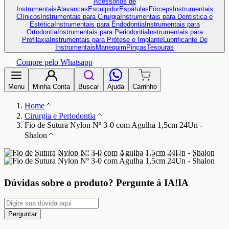
Acessórios de
Instrumentais
Alavancas
Esculpidor
Espátulas
Fórceps
Instrumentais
Clínicos
Instrumentais para Cirurgia
Instrumentais para Dentistica e
Estética
Instrumentais para Endodontia
Instrumentais para
Ortodontia
Instrumentais para Periodontia
Instrumentais para
Profilaxia
Instrumentais para Prótese e Implante
Lubrificante De
Instrumentais
Manequim
Pinças
Tesouras
Compre pelo Whatsapp
Menu
Minha Conta
Buscar
Ajuda
Carrinho
Home
Cirurgia e Periodontia
Fio de Sutura Nylon Nº 3-0 com Agulha 1,5cm 24Un -
Shalon
Dúvidas sobre o produto?
Pergunte à IA!
IA
Perguntar