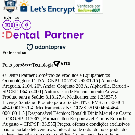
Siga-nos
Pode confiar
Feito por
Tecnologia
© Dental Partner Comércio de Produtos e Equipamentos
Odontológicos LTDA | CNPJ: 10555312/0001-15 | Alameda
Araguaia, 2104, 20º. Andar, Conjunto 203 A, Alphaville, Barueri -
SP CEP: 06455-000 | Autorização de Funcionamento Anvisa:
Produto para a Saúde: 8.18127.4, Medicamentos: 1.23837.5 |
Licença Sanitária: Produto para a Saúde: Nº. CEVS 351500404-
464-000179-1-4, Medicamentos: Nº. CEVS 351500404-464-
000180-1-5 | Responsável Técnico: Ronaldi Diniz Maciel de Castro
– CRO/SP: 117067 , Farmacêutico Responsável: Carlos Eduardo
Augusto – CRF/SP: 33.555| Preços, ofertas e condições exclusivos
para o portal e televendas, válidos durante o dia de hoje, podendo
sofrer alterações sem prévia notificação. Imagens de produtos