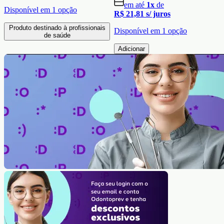
em até
1
x
de
Disponível em
1
opção
R$ 21,81
s/ juros
Produto destinado à profissionais
Disponível em
1
opção
de saúde
Adicionar