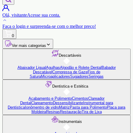
Olá,
visitante
Acesse sua conta.
Faça o login
e surpreenda-se com o
melhor preço!
0
Ver mais categorias
Descartáveis
Abaixador Ligual
Agulhas
Algodão e Rolete Dental
Babador
Descatável
Compressa de Gaze
Fios de
Satura
Microaplicadores
Sugadores
Seringas
Dentistica e Estética
Acabamento e Polimento
Cimentos
Clareador
Dental
Clareamento
Dessensibilizante
Instrumental para
Dentistica
Ionômentro de vidro
Matriz
Pasta para Polimento
Placa para
Moldeira
Resinas
Restauração
Tira de Lixa
Instrumentais