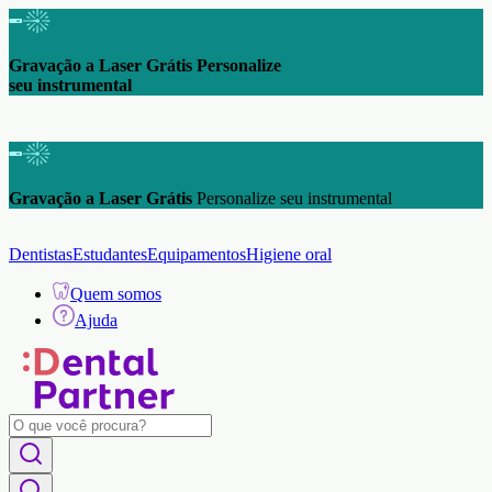
Gravação a Laser Grátis Personalize
seu instrumental
Gravação a Laser Grátis
Personalize seu instrumental
Dentistas
Estudantes
Equipamentos
Higiene oral
Quem somos
Ajuda