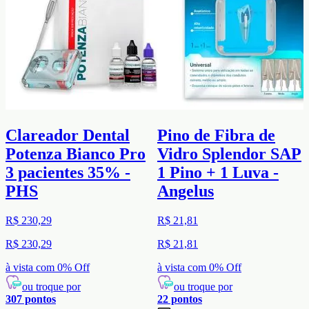
Clareador Dental
Pino de Fibra de
Potenza Bianco Pro
Vidro Splendor SAP
3 pacientes 35% -
1 Pino + 1 Luva -
PHS
Angelus
R$ 230,29
R$ 21,81
R$ 230,29
R$ 21,81
à vista com
0
% Off
à vista com
0
% Off
ou troque por
ou troque por
307
pontos
22
pontos