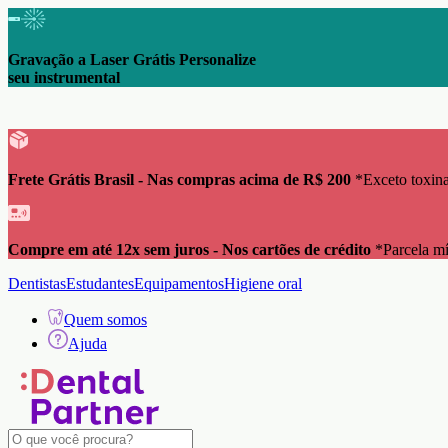
Gravação a Laser Grátis Personalize
seu instrumental
Frete Grátis Brasil - Nas compras acima de R$ 200
*Exceto toxina
Compre em até 12x sem juros - Nos cartões de crédito
*Parcela m
Dentistas
Estudantes
Equipamentos
Higiene oral
Quem somos
Ajuda