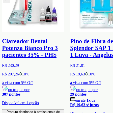
Clareador Dental
Pino de Fibra d
Potenza Bianco Pro 3
Splendor SAP 1 
pacientes 35% - PHS
1 Luva - Angelu
R$ 230,29
R$ 21,81
R$ 207,26
10
%
R$ 19,63
10
%
à vista com
5
% Off
à vista com
5
% Off
ou troque por
ou troque por
307
pontos
29
pontos
em até
1
x
de
Disponível em
1
opção
R$ 19,63
s/ juros
Produto destinado à profissionais de