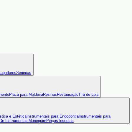
ugadores
Seringas
mento
Placa para Moldeira
Resinas
Restauração
Tira de Lixa
stica e Estética
Instrumentais para Endodontia
Instrumentais para
 De Instrumentais
Manequim
Pinças
Tesouras