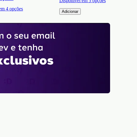
Disponível em
5
opções
 em
4
opções
Adicionar