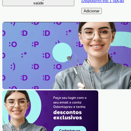
Disponível em
1
opção
saúde
Adicionar