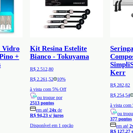
e Vidro
Kit Resina Estelite
Seringa
Pino +
Bianco - Tokuyama
Compos
s
SimpliS
R$ 2.512,80
Kerr
R$ 2.261,52
10
%
R$ 282,82
à vista com
5
% Off
R$ 254,54
ou troque por
2513
pontos
à vista com
em até
24
x
de
ou troqu
R$ 94,23
s/ juros
377
pontos
Disponível em
1
opção
em até
2
R$ 127,27