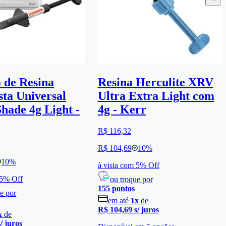
 de Resina
Resina Herculite XRV
ta Universal
Ultra Extra Light com
hade 4g Light -
4g - Kerr
R$ 116,32
R$ 104,69
10
%
10
%
à vista com
5
% Off
5
% Off
ou troque por
155
pontos
e por
em até
1
x
de
R$ 104,69
s/ juros
x
de
s/ juros