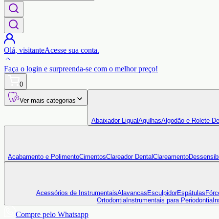
Olá,
visitante
Acesse sua conta.
Faça o login
e surpreenda-se com o
melhor preço!
0
Ver mais categorias
Abaixador Ligual
Agulhas
Algodão e Rolete De
Acabamento e Polimento
Cimentos
Clareador Dental
Clareamento
Dessensibi
Acessórios de Instrumentais
Alavancas
Esculpidor
Espátulas
Fórc
Ortodontia
Instrumentais para Periodontia
In
Compre pelo Whatsapp