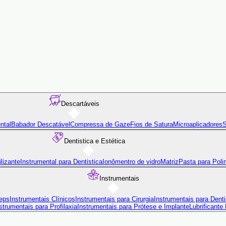
Descartáveis
ntal
Babador Descatável
Compressa de Gaze
Fios de Satura
Microaplicadores
S
Dentistica e Estética
lizante
Instrumental para Dentistica
Ionômentro de vidro
Matriz
Pasta para Poli
Instrumentais
eps
Instrumentais Clínicos
Instrumentais para Cirurgia
Instrumentais para Denti
strumentais para Profilaxia
Instrumentais para Prótese e Implante
Lubrificante