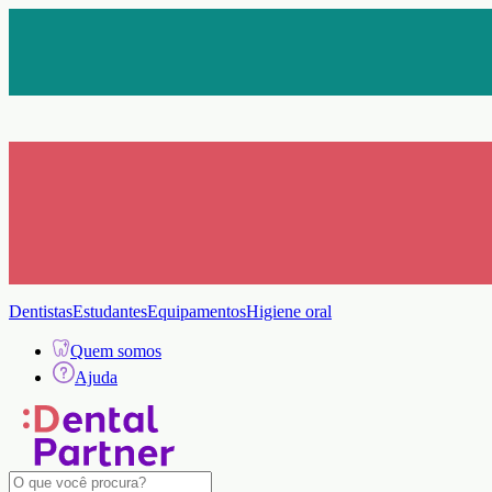
Frete Grátis Brasil Nas compras acima de
R$ 200 *Exceto toxinas, álcoois e soros
Gravação a Laser Grátis
Personalize seu instrumental
Dentistas
Estudantes
Equipamentos
Higiene oral
Quem somos
Ajuda