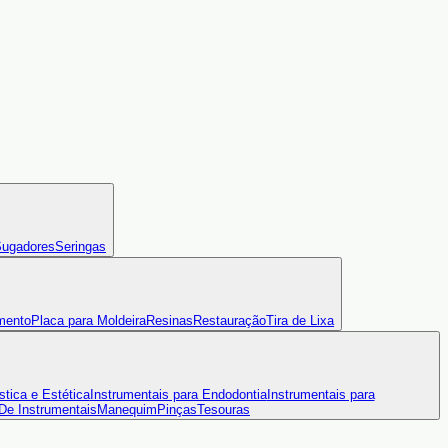
ugadores
Seringas
mento
Placa para Moldeira
Resinas
Restauração
Tira de Lixa
stica e Estética
Instrumentais para Endodontia
Instrumentais para
 De Instrumentais
Manequim
Pinças
Tesouras