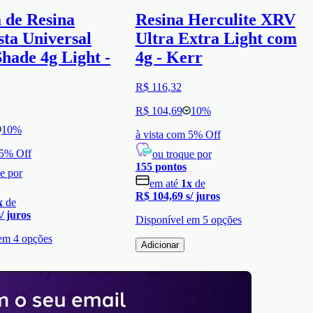
 de Resina
Resina Herculite XRV
ta Universal
Ultra Extra Light com
hade 4g Light -
4g - Kerr
R$ 116,32
R$ 104,69
10
%
10
%
à vista com
5
% Off
5
% Off
ou troque por
155
pontos
e por
em até
1
x
de
R$ 104,69
s/ juros
x
de
s/ juros
Disponível em
5
opções
 em
4
opções
Adicionar