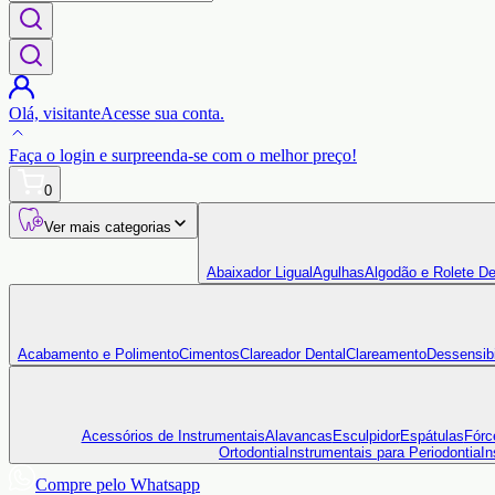
Olá,
visitante
Acesse sua conta.
Faça o login
e surpreenda-se com o
melhor preço!
0
Ver mais categorias
Abaixador Ligual
Agulhas
Algodão e Rolete De
Acabamento e Polimento
Cimentos
Clareador Dental
Clareamento
Dessensibi
Acessórios de Instrumentais
Alavancas
Esculpidor
Espátulas
Fórc
Ortodontia
Instrumentais para Periodontia
In
Compre pelo Whatsapp