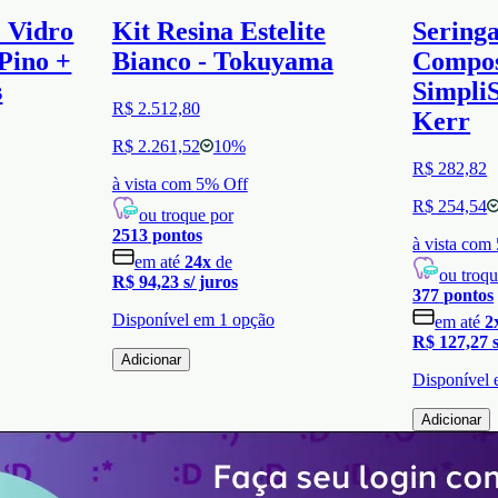
e Vidro
Kit Resina Estelite
Seringa
Pino +
Bianco - Tokuyama
Compos
s
SimpliS
R$ 2.512,80
Kerr
R$ 2.261,52
10
%
R$ 282,82
à vista com
5
% Off
R$ 254,54
ou troque por
2513
pontos
à vista com
em até
24
x
de
ou troqu
R$ 94,23
s/ juros
377
pontos
Disponível em
1
opção
em até
2
R$ 127,27
Adicionar
Disponível
Adicionar