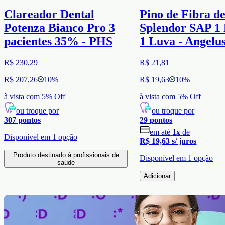
Clareador Dental
Pino de Fibra d
Potenza Bianco Pro 3
Splendor SAP 1 
pacientes 35% - PHS
1 Luva - Angelu
R$ 230,29
R$ 21,81
R$ 207,26
10
%
R$ 19,63
10
%
à vista com
5
% Off
à vista com
5
% Off
ou troque por
ou troque por
307
pontos
29
pontos
em até
1
x
de
Disponível em
1
opção
R$ 19,63
s/ juros
Produto destinado à profissionais de
Disponível em
1
opção
saúde
Adicionar