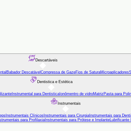
Descartáveis
ntal
Babador Descatável
Compressa de Gaze
Fios de Satura
Microaplicadores
S
Dentistica e Estética
lizante
Instrumental para Dentistica
Ionômentro de vidro
Matriz
Pasta para Poli
Instrumentais
eps
Instrumentais Clínicos
Instrumentais para Cirurgia
Instrumentais para Denti
strumentais para Profilaxia
Instrumentais para Prótese e Implante
Lubrificante