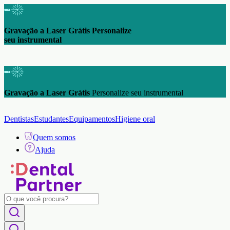
Gravação a Laser Grátis Personalize
seu instrumental
Gravação a Laser Grátis
Personalize seu instrumental
Dentistas
Estudantes
Equipamentos
Higiene oral
Quem somos
Ajuda