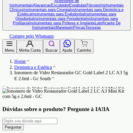
Acessórios de
Instrumentais
Alavancas
Esculpidor
Espátulas
Fórceps
Instrumentais
Clínicos
Instrumentais para Cirurgia
Instrumentais para Dentistica e
Estética
Instrumentais para Endodontia
Instrumentais para
Ortodontia
Instrumentais para Periodontia
Instrumentais para
Profilaxia
Instrumentais para Prótese e Implante
Lubrificante De
Instrumentais
Manequim
Pinças
Tesouras
Compre pelo Whatsapp
Menu
Minha Conta
Buscar
Ajuda
Carrinho
Home
Dentistica e Estética
Ionomero de Vidro Restaurador GC Gold Label 2 LC A3 5g
E 2.6ml - Gc South
Dúvidas sobre o produto?
Pergunte à IA!
IA
Perguntar