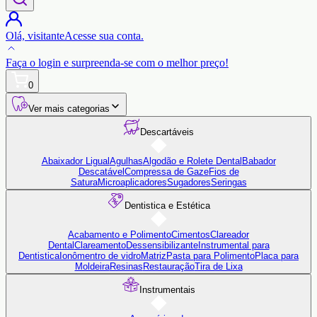
Olá,
visitante
Acesse sua conta.
Faça o login
e surpreenda-se com o
melhor preço!
0
Ver mais categorias
Descartáveis
Abaixador Ligual
Agulhas
Algodão e Rolete Dental
Babador
Descatável
Compressa de Gaze
Fios de
Satura
Microaplicadores
Sugadores
Seringas
Dentistica e Estética
Acabamento e Polimento
Cimentos
Clareador
Dental
Clareamento
Dessensibilizante
Instrumental para
Dentistica
Ionômentro de vidro
Matriz
Pasta para Polimento
Placa para
Moldeira
Resinas
Restauração
Tira de Lixa
Instrumentais