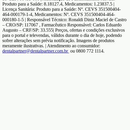
Produto para a Saúde: 8.18127.4, Medicamentos: 1.23837.5 |
Licença Sanitária: Produto para a Saúde: Nº. CEVS 351500404-
464-000179-1-4, Medicamentos: Nº. CEVS 351500404-464-
000180-1-5 | Responsável Técnico: Ronaldi Diniz Maciel de Castro
– CRO/SP: 117067 , Farmacêutico Responsável: Carlos Eduardo
Augusto – CRF/SP: 33.555| Preços, ofertas e condições exclusivos
para o portal e televendas, válidos durante o dia de hoje, podendo
sofrer alterações sem prévia notificação. Imagens de produtos
meramente ilustrativas. | Atendimento ao consumidor:
dentalpartner@dentalpartner.com.br
ou 0800 772 1114.