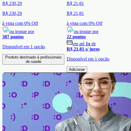
R$ 230,29
R$ 21,81
R$ 230,29
R$ 21,81
à vista com
0
% Off
à vista com
0
% Off
ou troque por
ou troque por
307
pontos
22
pontos
em até
1
x
de
Disponível em
1
opção
R$ 21,81
s/ juros
Produto destinado à profissionais
Disponível em
1
opção
de saúde
Adicionar