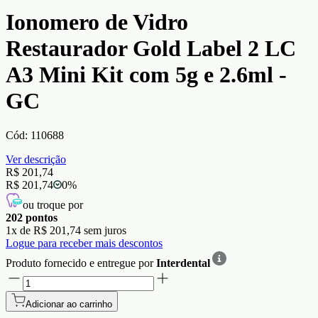
Ionomero de Vidro
Restaurador Gold Label 2 LC
A3 Mini Kit com 5g e 2.6ml -
GC
Cód:
110688
Ver descrição
R$ 201,74
R$ 201,74
0
%
ou troque por
202
pontos
1
x de
R$ 201,74
sem juros
Logue para receber mais descontos
Produto fornecido e entregue por
Interdental
Adicionar ao carrinho