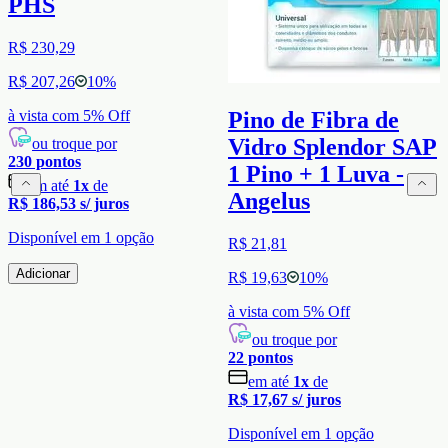
PHS
R$ 230,29
R$ 207,26
10
%
à vista com
5
% Off
Pino de Fibra de
Vidro Splendor SAP
ou troque por
230
pontos
1 Pino + 1 Luva -
em até
1
x
de
Angelus
R$ 186,53
s/ juros
Disponível em
1
opção
R$ 21,81
Adicionar
R$ 19,63
10
%
à vista com
5
% Off
ou troque por
22
pontos
em até
1
x
de
R$ 17,67
s/ juros
Disponível em
1
opção