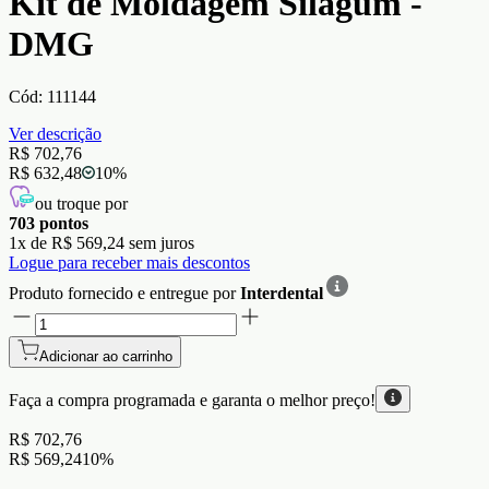
Kit de Moldagem Silagum -
DMG
Cód:
111144
Ver descrição
R$ 702,76
R$ 632,48
10
%
ou troque por
703
pontos
1
x de
R$ 569,24
sem juros
Logue para receber mais descontos
Produto fornecido e entregue por
Interdental
Adicionar ao carrinho
Faça a compra programada e garanta o
melhor preço!
R$ 702,76
R$ 569,24
10
%