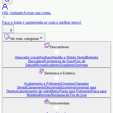
Olá,
visitante
Acesse sua conta.
Faça o login
e surpreenda-se com o
melhor preço!
0
Ver mais categorias
Descartáveis
Abaixador Ligual
Agulhas
Algodão e Rolete Dental
Babador
Descatável
Compressa de Gaze
Fios de
Satura
Microaplicadores
Sugadores
Seringas
Dentistica e Estética
Acabamento e Polimento
Cimentos
Clareador
Dental
Clareamento
Dessensibilizante
Instrumental para
Dentistica
Ionômentro de vidro
Matriz
Pasta para Polimento
Placa para
Moldeira
Resinas
Restauração
Tira de Lixa
Instrumentais