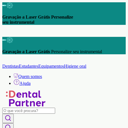
Gravação a Laser Grátis Personalize
seu instrumental
Gravação a Laser Grátis
Personalize seu instrumental
Dentistas
Estudantes
Equipamentos
Higiene oral
Quem somos
Ajuda