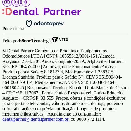
Pode confiar
Feito por
Tecnologia
© Dental Partner Comércio de Produtos e Equipamentos
Odontológicos LTDA | CNPJ: 10555312/0001-15 | Alameda
Araguaia, 2104, 20º. Andar, Conjunto 203 A, Alphaville, Barueri -
SP CEP: 06455-000 | Autorização de Funcionamento Anvisa:
Produto para a Saúde: 8.18127.4, Medicamentos: 1.23837.5 |
Licença Sanitária: Produto para a Saúde: Nº. CEVS 351500404-
464-000179-1-4, Medicamentos: Nº. CEVS 351500404-464-
000180-1-5 | Responsável Técnico: Ronaldi Diniz Maciel de Castro
– CRO/SP: 117067 , Farmacêutico Responsável: Carlos Eduardo
Augusto – CRF/SP: 33.555| Preços, ofertas e condições exclusivos
para o portal e televendas, válidos durante o dia de hoje, podendo
sofrer alterações sem prévia notificação. Imagens de produtos
meramente ilustrativas. | Atendimento ao consumidor:
dentalpartner@dentalpartner.com.br
ou 0800 772 1114.