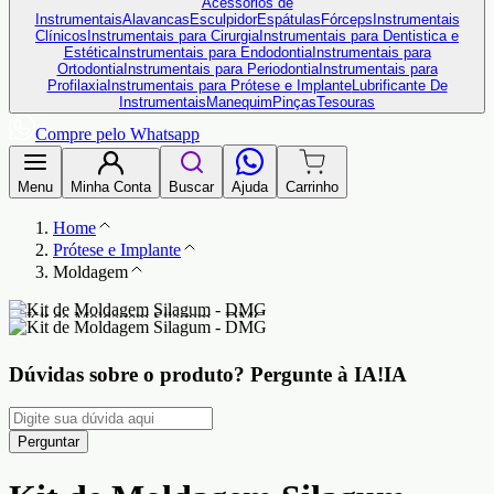
Acessórios de
Instrumentais
Alavancas
Esculpidor
Espátulas
Fórceps
Instrumentais
Clínicos
Instrumentais para Cirurgia
Instrumentais para Dentistica e
Estética
Instrumentais para Endodontia
Instrumentais para
Ortodontia
Instrumentais para Periodontia
Instrumentais para
Profilaxia
Instrumentais para Prótese e Implante
Lubrificante De
Instrumentais
Manequim
Pinças
Tesouras
Compre pelo Whatsapp
Menu
Minha Conta
Buscar
Ajuda
Carrinho
Home
Prótese e Implante
Moldagem
Dúvidas sobre o produto?
Pergunte à IA!
IA
Perguntar