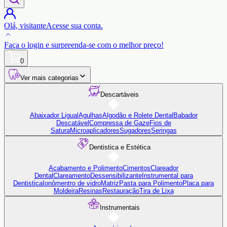
Olá,
visitante
Acesse sua conta.
Faça o login
e surpreenda-se com o
melhor preço!
0
Ver mais categorias
Descartáveis
Abaixador Ligual
Agulhas
Algodão e Rolete Dental
Babador
Descatável
Compressa de Gaze
Fios de
Satura
Microaplicadores
Sugadores
Seringas
Dentistica e Estética
Acabamento e Polimento
Cimentos
Clareador
Dental
Clareamento
Dessensibilizante
Instrumental para
Dentistica
Ionômentro de vidro
Matriz
Pasta para Polimento
Placa para
Moldeira
Resinas
Restauração
Tira de Lixa
Instrumentais