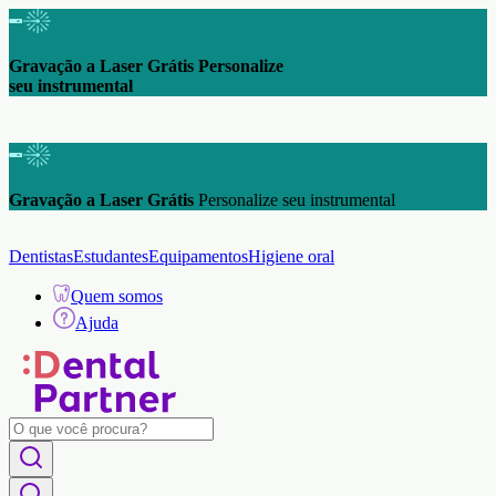
Gravação a Laser Grátis Personalize
seu instrumental
Gravação a Laser Grátis
Personalize seu instrumental
Dentistas
Estudantes
Equipamentos
Higiene oral
Quem somos
Ajuda