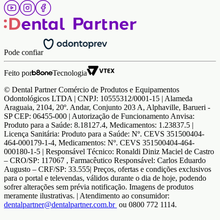
Pode confiar
Feito por
Tecnologia
© Dental Partner Comércio de Produtos e Equipamentos
Odontológicos LTDA | CNPJ: 10555312/0001-15 | Alameda
Araguaia, 2104, 20º. Andar, Conjunto 203 A, Alphaville, Barueri -
SP CEP: 06455-000 | Autorização de Funcionamento Anvisa:
Produto para a Saúde: 8.18127.4, Medicamentos: 1.23837.5 |
Licença Sanitária: Produto para a Saúde: Nº. CEVS 351500404-
464-000179-1-4, Medicamentos: Nº. CEVS 351500404-464-
000180-1-5 | Responsável Técnico: Ronaldi Diniz Maciel de Castro
– CRO/SP: 117067 , Farmacêutico Responsável: Carlos Eduardo
Augusto – CRF/SP: 33.555| Preços, ofertas e condições exclusivos
para o portal e televendas, válidos durante o dia de hoje, podendo
sofrer alterações sem prévia notificação. Imagens de produtos
meramente ilustrativas. | Atendimento ao consumidor:
dentalpartner@dentalpartner.com.br
ou 0800 772 1114.