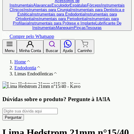
Acessórios de
Instrumentais
Alavancas
Esculpidor
Espátulas
Fórceps
Instrumentais
Clínicos
Instrumentais para Cirurgia
Instrumentais para Dentistica e
Estética
Instrumentais para Endodontia
Instrumentais para
Ortodontia
Instrumentais para Periodontia
Instrumentais para
Profilaxia
Instrumentais para Prótese e Implante
Lubrificante De
Instrumentais
Manequim
Pinças
Tesouras
Compre pelo Whatsapp
Menu
Minha Conta
Buscar
Ajuda
Carrinho
Home
Endodontia
Limas Endodônticas
Dúvidas sobre o produto?
Pergunte à IA!
IA
Perguntar
Lima Hedstrom 21mm n°15/40