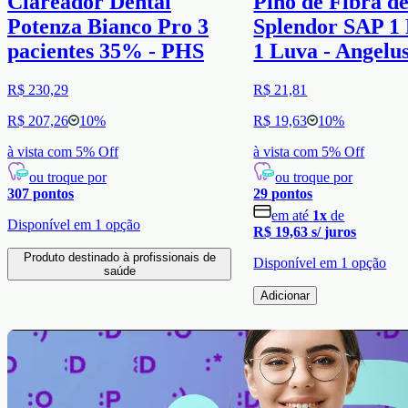
Clareador Dental
Pino de Fibra d
Potenza Bianco Pro 3
Splendor SAP 1 
pacientes 35% - PHS
1 Luva - Angelu
R$ 230,29
R$ 21,81
R$ 207,26
10
%
R$ 19,63
10
%
à vista com
5
% Off
à vista com
5
% Off
ou troque por
ou troque por
307
pontos
29
pontos
em até
1
x
de
Disponível em
1
opção
R$ 19,63
s/ juros
Produto destinado à profissionais de
Disponível em
1
opção
saúde
Adicionar