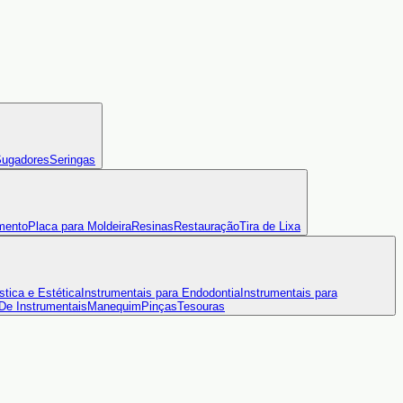
ugadores
Seringas
mento
Placa para Moldeira
Resinas
Restauração
Tira de Lixa
stica e Estética
Instrumentais para Endodontia
Instrumentais para
 De Instrumentais
Manequim
Pinças
Tesouras