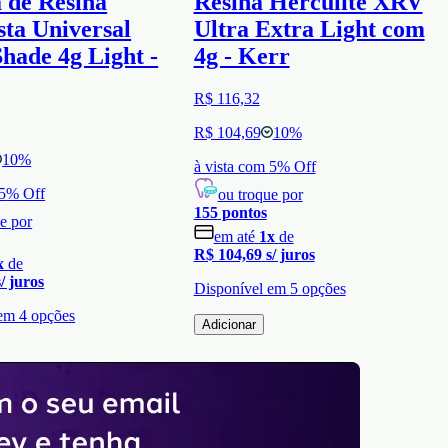
 de Resina
Resina Herculite XRV
ta Universal
Ultra Extra Light com
hade 4g Light -
4g - Kerr
R$ 116,32
R$ 104,69
10
%
10
%
à vista com
5
% Off
5
% Off
ou troque por
155
pontos
e por
em até
1
x
de
R$ 104,69
s/ juros
x
de
s/ juros
Disponível em
5
opções
 em
4
opções
Adicionar