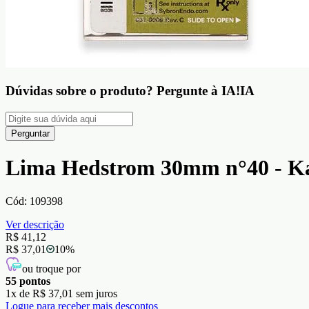
Dúvidas sobre o produto?
Pergunte à IA!
IA
Perguntar
Lima Hedstrom 30mm n°40 - K
Cód:
109398
Ver descrição
R$ 41,12
R$ 37,01
10
%
ou troque por
55
pontos
1
x de
R$ 37,01
sem juros
Logue para receber mais descontos