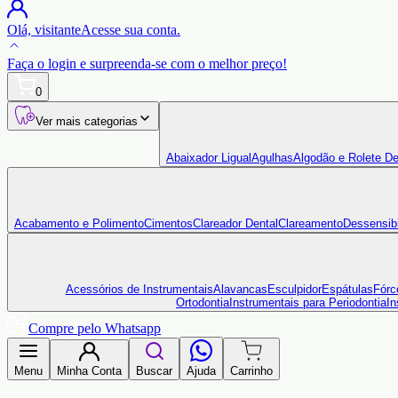
Olá,
visitante
Acesse sua conta.
Faça o login
e surpreenda-se com o
melhor preço!
0
Ver mais categorias
Abaixador Ligual
Agulhas
Algodão e Rolete De
Acabamento e Polimento
Cimentos
Clareador Dental
Clareamento
Dessensibi
Acessórios de Instrumentais
Alavancas
Esculpidor
Espátulas
Fórc
Ortodontia
Instrumentais para Periodontia
In
Compre pelo Whatsapp
Menu
Minha Conta
Buscar
Ajuda
Carrinho