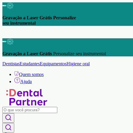
Gravação a Laser Grátis Personalize
seu instrumental
Gravação a Laser Grátis
Personalize seu instrumental
Dentistas
Estudantes
Equipamentos
Higiene oral
Quem somos
Ajuda