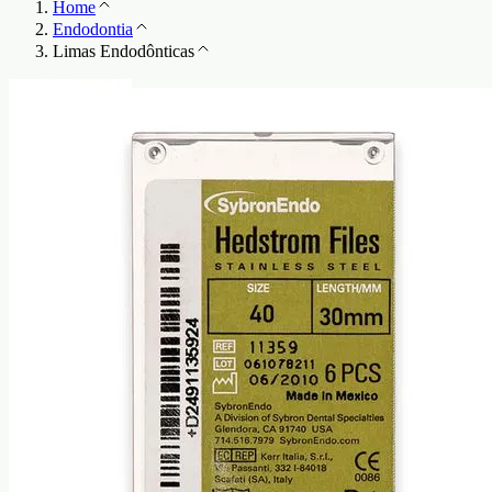
Home
Endodontia
Limas Endodônticas