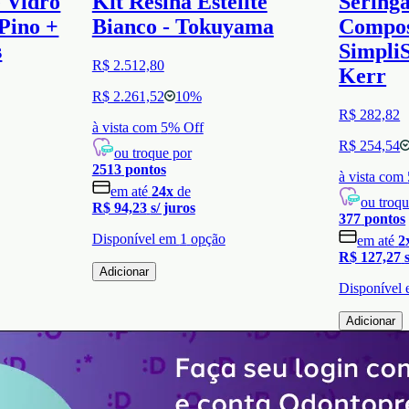
e Vidro
Kit Resina Estelite
Seringa
Pino +
Bianco - Tokuyama
Compos
s
SimpliS
R$ 2.512,80
Kerr
R$ 2.261,52
10
%
R$ 282,82
à vista com
5
% Off
R$ 254,54
ou troque por
2513
pontos
à vista com
em até
24
x
de
ou troqu
R$ 94,23
s/ juros
377
pontos
Disponível em
1
opção
em até
2
R$ 127,27
Adicionar
Disponível
Adicionar