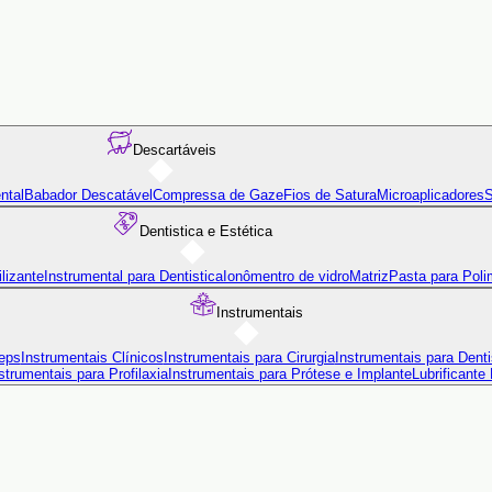
Descartáveis
ntal
Babador Descatável
Compressa de Gaze
Fios de Satura
Microaplicadores
S
Dentistica e Estética
lizante
Instrumental para Dentistica
Ionômentro de vidro
Matriz
Pasta para Poli
Instrumentais
eps
Instrumentais Clínicos
Instrumentais para Cirurgia
Instrumentais para Denti
strumentais para Profilaxia
Instrumentais para Prótese e Implante
Lubrificante