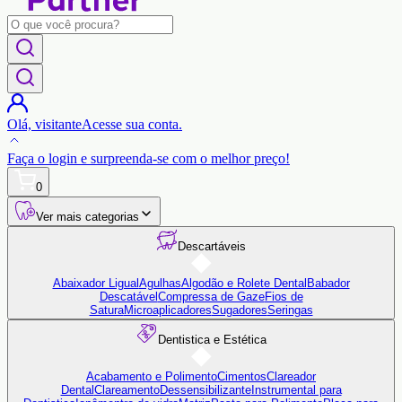
Olá,
visitante
Acesse sua conta.
Faça o login
e surpreenda-se com o
melhor preço!
0
Ver mais categorias
Descartáveis
Abaixador Ligual
Agulhas
Algodão e Rolete Dental
Babador
Descatável
Compressa de Gaze
Fios de
Satura
Microaplicadores
Sugadores
Seringas
Dentistica e Estética
Acabamento e Polimento
Cimentos
Clareador
Dental
Clareamento
Dessensibilizante
Instrumental para