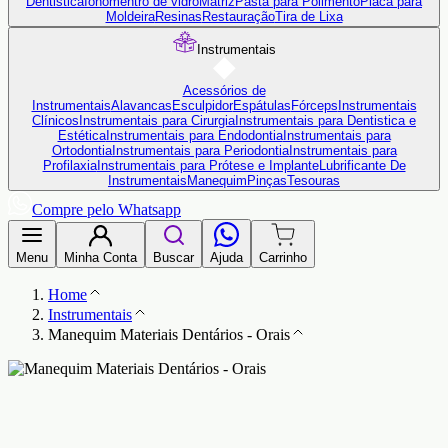
Dentistica
Ionômentro de vidro
Matriz
Pasta para Polimento
Placa para
Moldeira
Resinas
Restauração
Tira de Lixa
Instrumentais
Acessórios de
Instrumentais
Alavancas
Esculpidor
Espátulas
Fórceps
Instrumentais
Clínicos
Instrumentais para Cirurgia
Instrumentais para Dentistica e
Estética
Instrumentais para Endodontia
Instrumentais para
Ortodontia
Instrumentais para Periodontia
Instrumentais para
Profilaxia
Instrumentais para Prótese e Implante
Lubrificante De
Instrumentais
Manequim
Pinças
Tesouras
Compre pelo Whatsapp
Menu
Minha Conta
Buscar
Ajuda
Carrinho
Home
Instrumentais
Manequim Materiais Dentários - Orais