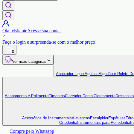
Olá,
visitante
Acesse sua conta.
Faça o login
e surpreenda-se com o
melhor preço!
0
Ver mais categorias
Abaixador Ligual
Agulhas
Algodão e Rolete De
Acabamento e Polimento
Cimentos
Clareador Dental
Clareamento
Dessensibi
Acessórios de Instrumentais
Alavancas
Esculpidor
Espátulas
Fórc
Ortodontia
Instrumentais para Periodontia
In
Compre pelo Whatsapp