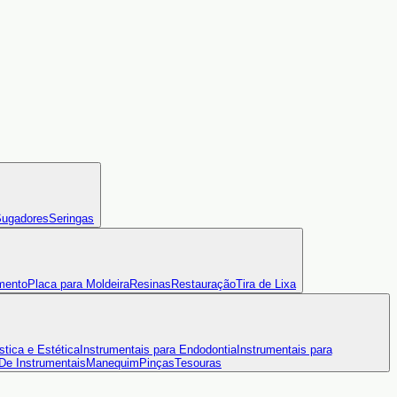
ugadores
Seringas
mento
Placa para Moldeira
Resinas
Restauração
Tira de Lixa
stica e Estética
Instrumentais para Endodontia
Instrumentais para
 De Instrumentais
Manequim
Pinças
Tesouras