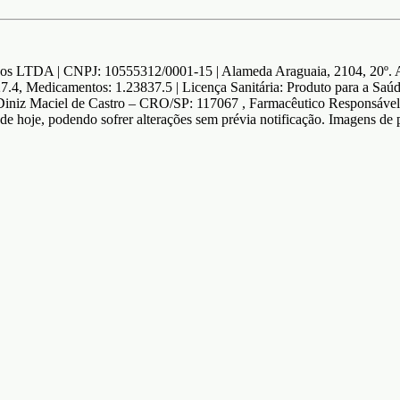
os LTDA | CNPJ: 10555312/0001-15 | Alameda Araguaia, 2104, 20º. An
27.4, Medicamentos: 1.23837.5 | Licença Sanitária: Produto para a 
iz Maciel de Castro – CRO/SP: 117067 , Farmacêutico Responsável: 
a de hoje, podendo sofrer alterações sem prévia notificação. Imagens d