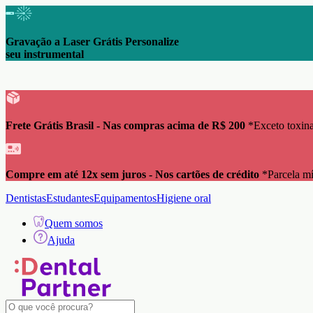
Gravação a Laser Grátis Personalize
seu instrumental
Frete Grátis Brasil - Nas compras acima de R$ 200
*Exceto toxina
Compre em até 12x sem juros - Nos cartões de crédito
*Parcela m
Dentistas
Estudantes
Equipamentos
Higiene oral
Quem somos
Ajuda