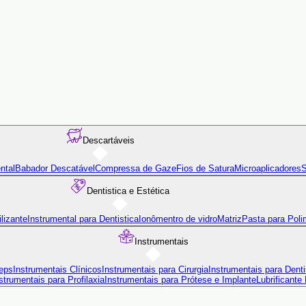
Descartáveis
ntal
Babador Descatável
Compressa de Gaze
Fios de Satura
Microaplicadores
S
Dentistica e Estética
lizante
Instrumental para Dentistica
Ionômentro de vidro
Matriz
Pasta para Poli
Instrumentais
eps
Instrumentais Clínicos
Instrumentais para Cirurgia
Instrumentais para Denti
strumentais para Profilaxia
Instrumentais para Prótese e Implante
Lubrificante