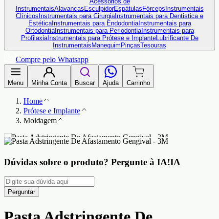
Acessórios de
Instrumentais
Alavancas
Esculpidor
Espátulas
Fórceps
Instrumentais
Clínicos
Instrumentais para Cirurgia
Instrumentais para Dentistica e
Estética
Instrumentais para Endodontia
Instrumentais para
Ortodontia
Instrumentais para Periodontia
Instrumentais para
Profilaxia
Instrumentais para Prótese e Implante
Lubrificante De
Instrumentais
Manequim
Pinças
Tesouras
Compre pelo Whatsapp
Menu
Minha Conta
Buscar
Ajuda
Carrinho
Home
Prótese e Implante
Moldagem
Dúvidas sobre o produto?
Pergunte à IA!
IA
Perguntar
Pasta Adstringente De