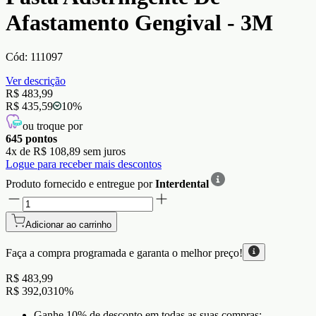
Afastamento Gengival - 3M
Cód:
111097
Ver descrição
R$ 483,99
R$ 435,59
10
%
ou troque por
645
pontos
4
x de
R$ 108,89
sem juros
Logue para receber mais descontos
Produto fornecido e entregue por
Interdental
Adicionar ao carrinho
Faça a compra programada e garanta o
melhor preço!
R$ 483,99
R$ 392,03
10
%
Ganhe 10% de desconto em todas as suas compras;