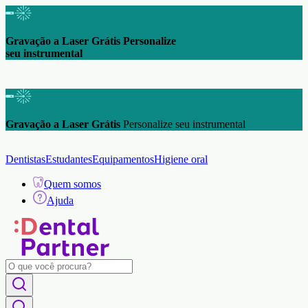
Gravação a Laser Grátis Personalize
seu instrumental
Gravação a Laser Grátis
Personalize seu instrumental
Dentistas
Estudantes
Equipamentos
Higiene oral
Quem somos
Ajuda