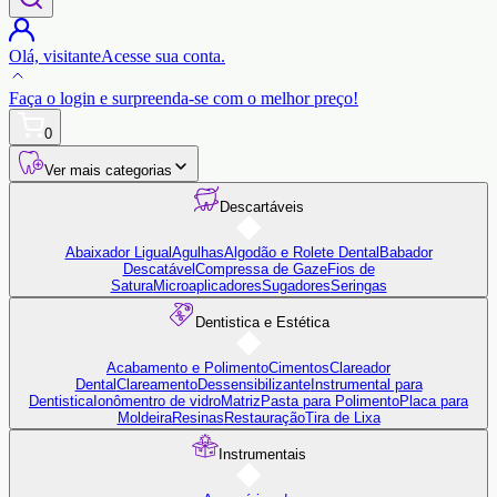
Olá,
visitante
Acesse sua conta.
Faça o login
e surpreenda-se com o
melhor preço!
0
Ver mais categorias
Descartáveis
Abaixador Ligual
Agulhas
Algodão e Rolete Dental
Babador
Descatável
Compressa de Gaze
Fios de
Satura
Microaplicadores
Sugadores
Seringas
Dentistica e Estética
Acabamento e Polimento
Cimentos
Clareador
Dental
Clareamento
Dessensibilizante
Instrumental para
Dentistica
Ionômentro de vidro
Matriz
Pasta para Polimento
Placa para
Moldeira
Resinas
Restauração
Tira de Lixa
Instrumentais