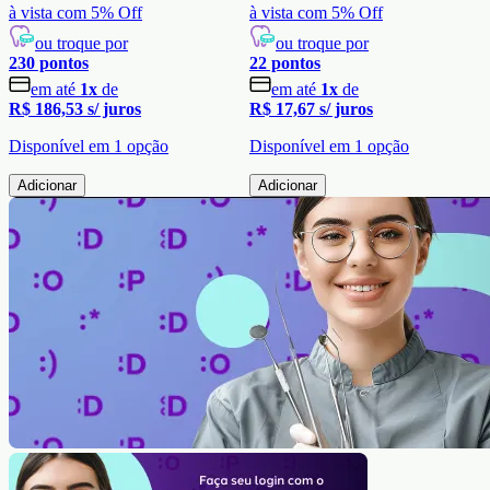
à vista com
5
% Off
à vista com
5
% Off
ou troque por
ou troque por
230
pontos
22
pontos
em até
1
x
de
em até
1
x
de
R$ 186,53
s/ juros
R$ 17,67
s/ juros
Disponível em
1
opção
Disponível em
1
opção
Adicionar
Adicionar