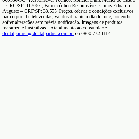
– CRO/SP: 117067 , Farmacêutico Responsável: Carlos Eduardo
Augusto – CRF/SP: 33.555| Preços, ofertas e condições exclusivos
para o portal e televendas, válidos durante o dia de hoje, podendo
sofrer alterações sem prévia notificação. Imagens de produtos
meramente ilustrativas. | Atendimento ao consumidor:
dentalpartner@dentalpartner.com.br
ou 0800 772 1114.