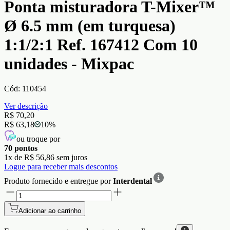
Ponta misturadora T-Mixer™
Ø 6.5 mm (em turquesa)
1:1/2:1 Ref. 167412 Com 10
unidades - Mixpac
Cód:
110454
Ver descrição
R$ 70,20
R$ 63,18
10
%
ou troque por
70
pontos
1
x de
R$ 56,86
sem juros
Logue para receber mais descontos
Produto fornecido e entregue por
Interdental
Adicionar ao carrinho