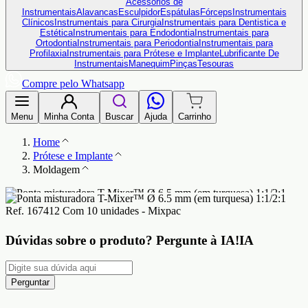
Acessórios de
Instrumentais
Alavancas
Esculpidor
Espátulas
Fórceps
Instrumentais
Clínicos
Instrumentais para Cirurgia
Instrumentais para Dentistica e
Estética
Instrumentais para Endodontia
Instrumentais para
Ortodontia
Instrumentais para Periodontia
Instrumentais para
Profilaxia
Instrumentais para Prótese e Implante
Lubrificante De
Instrumentais
Manequim
Pinças
Tesouras
Compre pelo Whatsapp
Menu
Minha Conta
Buscar
Ajuda
Carrinho
Home
Prótese e Implante
Moldagem
Dúvidas sobre o produto?
Pergunte à IA!
IA
Perguntar