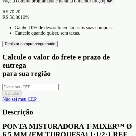
Faça a compra programada e garanta o
melhor preço!
R$ 70,20
R$ 56,86
10
%
Ganhe 10% de desconto em todas as suas compras;
Cancele quando quiser, sem taxas.
Realizar compra programada
Calcule o valor do frete e prazo de
entrega
para sua região
Calcular
Não sei meu CEP
Descrição
PONTA MISTURADORA T-MIXER™ Ø
6.5 MM (EM TURQUESA) 1:1/2:1 REF.