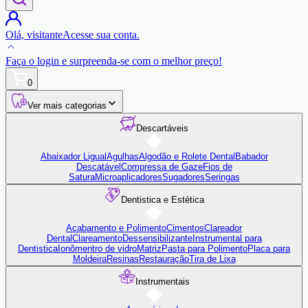
Olá,
visitante
Acesse sua conta.
Faça o login
e surpreenda-se com o
melhor preço!
0
Ver mais categorias
Descartáveis
Abaixador Ligual
Agulhas
Algodão e Rolete Dental
Babador
Descatável
Compressa de Gaze
Fios de
Satura
Microaplicadores
Sugadores
Seringas
Dentistica e Estética
Acabamento e Polimento
Cimentos
Clareador
Dental
Clareamento
Dessensibilizante
Instrumental para
Dentistica
Ionômentro de vidro
Matriz
Pasta para Polimento
Placa para
Moldeira
Resinas
Restauração
Tira de Lixa
Instrumentais