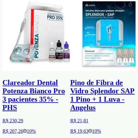
Clareador Dental
Pino de Fibra de
Potenza Bianco Pro
Vidro Splendor SAP
3 pacientes 35% -
1 Pino + 1 Luva -
PHS
Angelus
R$ 230,29
R$ 21,81
R$ 207,26
10
%
R$ 19,63
10
%