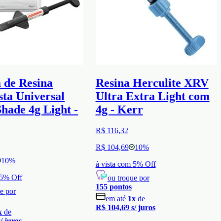
 de Resina
Resina Herculite XRV
ta Universal
Ultra Extra Light com
hade 4g Light -
4g - Kerr
R$ 116,32
R$ 104,69
10
%
10
%
à vista com
5
% Off
5
% Off
ou troque por
155
pontos
e por
em até
1
x
de
R$ 104,69
s/ juros
x
de
s/ juros