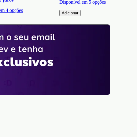
Disponível em
5
opções
 em
4
opções
Adicionar