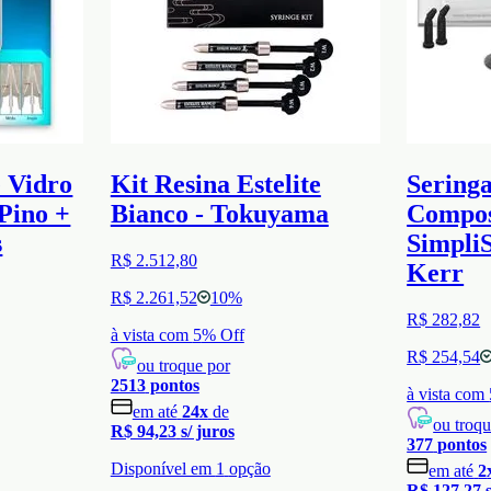
e Vidro
Kit Resina Estelite
Seringa
Pino +
Bianco - Tokuyama
Compos
s
SimpliS
R$ 2.512,80
Kerr
R$ 2.261,52
10
%
R$ 282,82
à vista com
5
% Off
R$ 254,54
ou troque por
2513
pontos
à vista com
em até
24
x
de
ou troqu
R$ 94,23
s/ juros
377
pontos
Disponível em
1
opção
em até
2
R$ 127,27