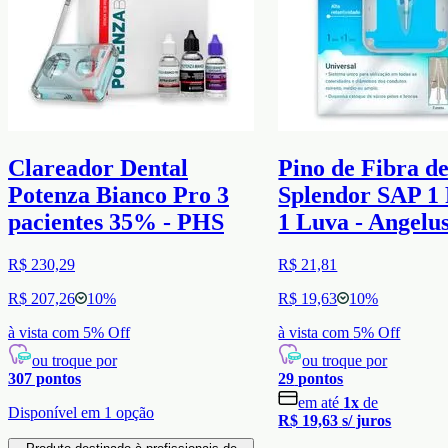
Clareador Dental
Pino de Fibra d
Potenza Bianco Pro 3
Splendor SAP 1 
pacientes 35% - PHS
1 Luva - Angelu
R$ 230,29
R$ 21,81
R$ 207,26
10
%
R$ 19,63
10
%
à vista com
5
% Off
à vista com
5
% Off
ou troque por
ou troque por
307
pontos
29
pontos
em até
1
x
de
Disponível em
1
opção
R$ 19,63
s/ juros