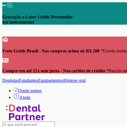
Gravação a Laser Grátis Personalize
seu instrumental
Frete Grátis Brasil - Nas compras acima de R$ 200
*Exceto toxina
Compre em até 12x sem juros - Nos cartões de crédito
*Parcela m
Dentistas
Estudantes
Equipamentos
Higiene oral
Quem somos
Ajuda