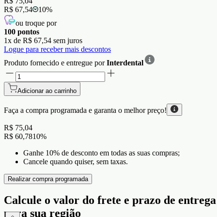
R$ 75,04
R$ 67,54
10
%
ou troque por
100
pontos
1
x de
R$ 67,54
sem juros
Logue para receber mais descontos
Produto fornecido e entregue por
Interdental
Adicionar ao carrinho
Faça a compra programada e garanta o
melhor preço!
R$ 75,04
R$ 60,78
10
%
Ganhe 10% de desconto em todas as suas compras;
Cancele quando quiser, sem taxas.
Realizar compra programada
Calcule o valor do frete e prazo de entrega
para sua região