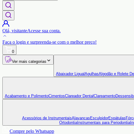
Olá,
visitante
Acesse sua conta.
Faça o login
e surpreenda-se com o
melhor preço!
0
Ver mais categorias
Abaixador Ligual
Agulhas
Algodão e Rolete De
Acabamento e Polimento
Cimentos
Clareador Dental
Clareamento
Dessensibi
Acessórios de Instrumentais
Alavancas
Esculpidor
Espátulas
Fórc
Ortodontia
Instrumentais para Periodontia
In
Compre pelo Whatsapp