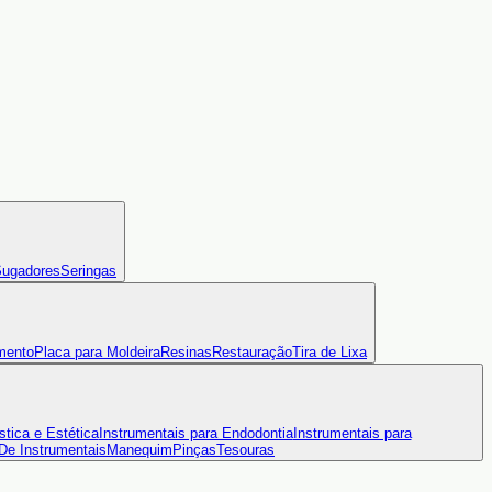
ugadores
Seringas
mento
Placa para Moldeira
Resinas
Restauração
Tira de Lixa
stica e Estética
Instrumentais para Endodontia
Instrumentais para
 De Instrumentais
Manequim
Pinças
Tesouras