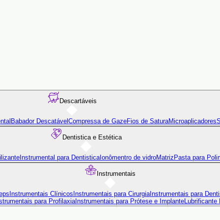
Descartáveis
ntal
Babador Descatável
Compressa de Gaze
Fios de Satura
Microaplicadores
S
Dentistica e Estética
lizante
Instrumental para Dentistica
Ionômentro de vidro
Matriz
Pasta para Poli
Instrumentais
eps
Instrumentais Clínicos
Instrumentais para Cirurgia
Instrumentais para Denti
strumentais para Profilaxia
Instrumentais para Prótese e Implante
Lubrificante