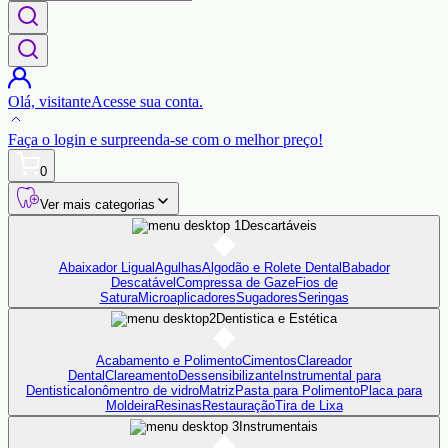
Olá,
visitante
Acesse sua conta.
Faça o login
e surpreenda-se com o
melhor preço!
0
Ver mais categorias
Descartáveis
Abaixador Ligual
Agulhas
Algodão e Rolete Dental
Babador
Descatável
Compressa de Gaze
Fios de
Satura
Microaplicadores
Sugadores
Seringas
Dentistica e Estética
Acabamento e Polimento
Cimentos
Clareador
Dental
Clareamento
Dessensibilizante
Instrumental para
Dentistica
Ionômentro de vidro
Matriz
Pasta para Polimento
Placa para
Moldeira
Resinas
Restauração
Tira de Lixa
Instrumentais