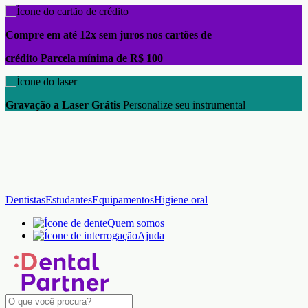
Compre em até 12x sem juros nos cartões de
crédito Parcela mínima de R$ 100
Gravação a Laser Grátis
Personalize seu instrumental
Dentistas
Estudantes
Equipamentos
Higiene oral
Quem somos
Ajuda