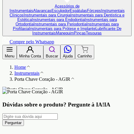
Acessórios de
Instrumentais
Alavancas
Esculpidor
Espátulas
Fórceps
Instrumentais
Clínicos
Instrumentais para Cirurgia
Instrumentais para Dentistica e
Estética
Instrumentais para Endodontia
Instrumentais para
Ortodontia
Instrumentais para Periodontia
Instrumentais para
Profilaxia
Instrumentais para Prótese e Implante
Lubrificante De
Instrumentais
Manequim
Pinças
Tesouras
Compre pelo Whatsapp
Menu
Minha Conta
Buscar
Ajuda
Carrinho
Home
Instrumentais
Porta Chave Coração - AGIR
Dúvidas sobre o produto?
Pergunte à IA!
IA
Perguntar