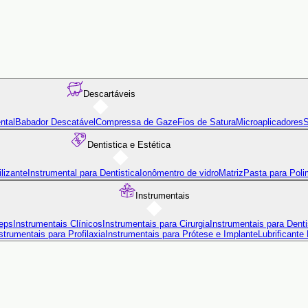
Descartáveis
ntal
Babador Descatável
Compressa de Gaze
Fios de Satura
Microaplicadores
S
Dentistica e Estética
lizante
Instrumental para Dentistica
Ionômentro de vidro
Matriz
Pasta para Poli
Instrumentais
eps
Instrumentais Clínicos
Instrumentais para Cirurgia
Instrumentais para Denti
strumentais para Profilaxia
Instrumentais para Prótese e Implante
Lubrificante