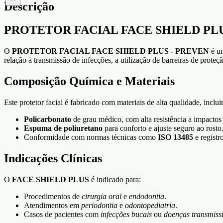
Descrição
PROTETOR FACIAL FACE SHIELD PLUS - 
O
PROTETOR FACIAL FACE SHIELD PLUS - PREVEN
é um
relação à transmissão de infecções, a utilização de barreiras de proteç
Composição Química e Materiais
Este protetor facial é fabricado com materiais de alta qualidade, inclui
Policarbonato
de grau médico, com alta resistência a impactos 
Espuma de poliuretano
para conforto e ajuste seguro ao rosto
Conformidade com normas técnicas como
ISO 13485
e registr
Indicações Clínicas
O
FACE SHIELD PLUS
é indicado para:
Procedimentos de
cirurgia oral
e
endodontia
.
Atendimentos em
periodontia
e
odontopediatria
.
Casos de pacientes com
infecções bucais
ou
doenças transmissí