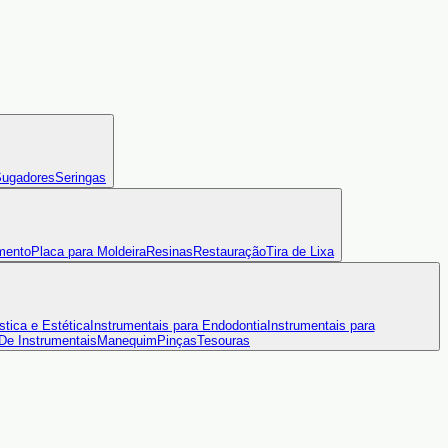
ugadores
Seringas
mento
Placa para Moldeira
Resinas
Restauração
Tira de Lixa
stica e Estética
Instrumentais para Endodontia
Instrumentais para
 De Instrumentais
Manequim
Pinças
Tesouras