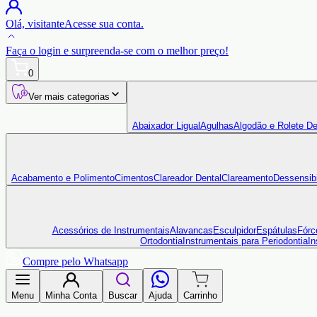
Olá,
visitante
Acesse sua conta.
Faça o login
e surpreenda-se com o
melhor preço!
0
Ver mais categorias
Abaixador Ligual
Agulhas
Algodão e Rolete De
Acabamento e Polimento
Cimentos
Clareador Dental
Clareamento
Dessensibi
Acessórios de Instrumentais
Alavancas
Esculpidor
Espátulas
Fórc
Ortodontia
Instrumentais para Periodontia
In
Compre pelo Whatsapp
Menu
Minha Conta
Buscar
Ajuda
Carrinho