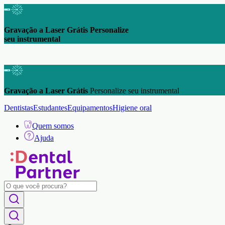
Gravação a Laser Grátis Personalize
seu instrumental
Gravação a Laser Grátis
Personalize seu instrumental
Dentistas
Estudantes
Equipamentos
Higiene oral
Quem somos
Ajuda