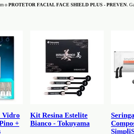
com o
PROTETOR FACIAL FACE SHIELD PLUS - PREVEN
. G
e Vidro
Kit Resina Estelite
Seringa
Pino +
Bianco - Tokuyama
Compos
s
SimpliS