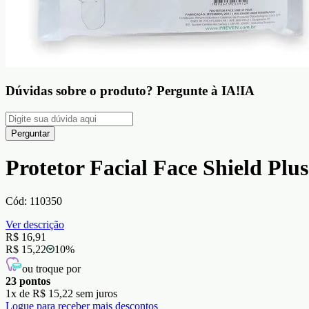
Dúvidas sobre o produto?
Pergunte à IA!
IA
Perguntar
Protetor Facial Face Shield Plus
Cód:
110350
Ver descrição
R$ 16,91
R$ 15,22
10
%
ou troque por
23
pontos
1
x de
R$ 15,22
sem juros
Logue para receber mais descontos