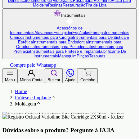
Dentistica
Ionômentro de vidro
Matriz
Pasta para Polimento
Placa para
Moldeira
Resinas
Restauração
Tira de Lixa
Instrumentais
Acessórios de
Instrumentais
Alavancas
Esculpidor
Espátulas
Fórceps
Instrumentais
Clínicos
Instrumentais para Cirurgia
Instrumentais para Dentistica e
Estética
Instrumentais para Endodontia
Instrumentais para
Ortodontia
Instrumentais para Periodontia
Instrumentais para
Profilaxia
Instrumentais para Prótese e Implante
Lubrificante De
Instrumentais
Manequim
Pinças
Tesouras
Compre pelo Whatsapp
Menu
Minha Conta
Buscar
Ajuda
Carrinho
Home
Prótese e Implante
Moldagem
Dúvidas sobre o produto?
Pergunte à IA!
IA