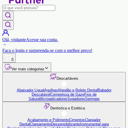
Olá,
visitante
Acesse sua conta.
Faça o login
e surpreenda-se com o
melhor preço!
0
Ver mais categorias
Descartáveis
Abaixador Ligual
Agulhas
Algodão e Rolete Dental
Babador
Descatável
Compressa de Gaze
Fios de
Satura
Microaplicadores
Sugadores
Seringas
Dentistica e Estética
Acabamento e Polimento
Cimentos
Clareador
Dental
Clareamento
Dessensibilizante
Instrumental para