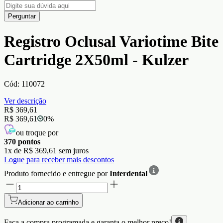
Perguntar
Registro Oclusal Variotime Bite
Cartridge 2X50ml - Kulzer
Cód:
110072
Ver descrição
R$ 369,61
R$ 369,61
0
%
ou troque por
370
pontos
1
x de
R$ 369,61
sem juros
Logue para receber mais descontos
Produto fornecido e entregue por
Interdental
Adicionar ao carrinho
Faça a compra programada e garanta o
melhor preço!