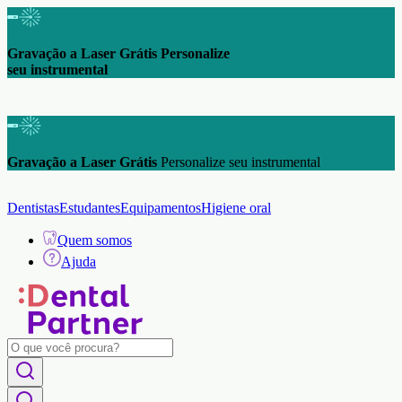
Gravação a Laser Grátis Personalize
seu instrumental
Gravação a Laser Grátis
Personalize seu instrumental
Dentistas
Estudantes
Equipamentos
Higiene oral
Quem somos
Ajuda