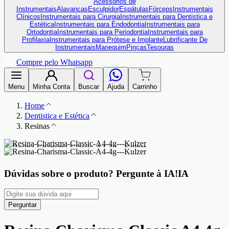
Acessórios de
Instrumentais
Alavancas
Esculpidor
Espátulas
Fórceps
Instrumentais
Clínicos
Instrumentais para Cirurgia
Instrumentais para Dentistica e
Estética
Instrumentais para Endodontia
Instrumentais para
Ortodontia
Instrumentais para Periodontia
Instrumentais para
Profilaxia
Instrumentais para Prótese e Implante
Lubrificante De
Instrumentais
Manequim
Pinças
Tesouras
Compre pelo Whatsapp
Menu
Minha Conta
Buscar
Ajuda
Carrinho
Home
Dentistica e Estética
Resinas
Dúvidas sobre o produto?
Pergunte à IA!
IA
Perguntar