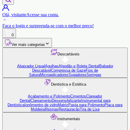
Olá,
visitante
Acesse sua conta.
Faça o login
e surpreenda-se com o
melhor preço!
0
Ver mais categorias
Descartáveis
Abaixador Ligual
Agulhas
Algodão e Rolete Dental
Babador
Descatável
Compressa de Gaze
Fios de
Satura
Microaplicadores
Sugadores
Seringas
Dentistica e Estética
Acabamento e Polimento
Cimentos
Clareador
Dental
Clareamento
Dessensibilizante
Instrumental para
Dentistica
Ionômentro de vidro
Matriz
Pasta para Polimento
Placa para
Moldeira
Resinas
Restauração
Tira de Lixa
Instrumentais