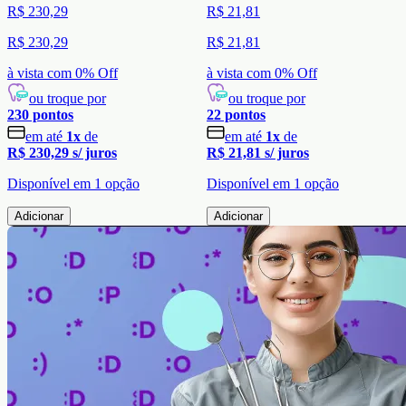
R$ 230,29
R$ 21,81
R$ 230,29
R$ 21,81
à vista com
0
% Off
à vista com
0
% Off
ou troque por
ou troque por
230
pontos
22
pontos
em até
1
x
de
em até
1
x
de
R$ 230,29
s/ juros
R$ 21,81
s/ juros
Disponível em
1
opção
Disponível em
1
opção
Adicionar
Adicionar