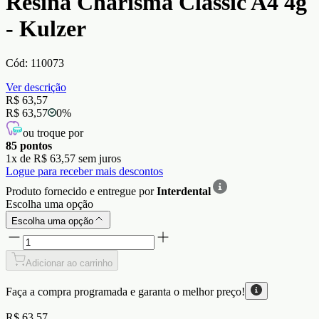
Resina Charisma Classic A4 4g
- Kulzer
Cód:
110073
Ver descrição
R$ 63,57
R$ 63,57
0
%
ou troque por
85
pontos
1
x de
R$ 63,57
sem juros
Logue para receber mais descontos
Produto fornecido e entregue por
Interdental
Escolha uma opção
Escolha uma opção
Adicionar ao carrinho
Faça a compra programada e garanta o
melhor preço!
R$ 63,57